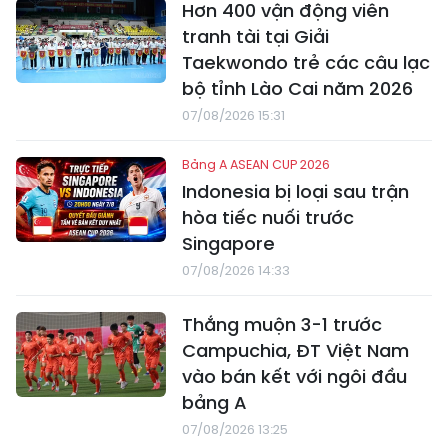
Hơn 400 vận động viên
tranh tài tại Giải
Taekwondo trẻ các câu lạc
bộ tỉnh Lào Cai năm 2026
07/08/2026 15:31
Bảng A ASEAN CUP 2026
Indonesia bị loại sau trận
hòa tiếc nuối trước
Singapore
07/08/2026 14:33
Thắng muộn 3-1 trước
Campuchia, ĐT Việt Nam
vào bán kết với ngôi đầu
bảng A
07/08/2026 13:25