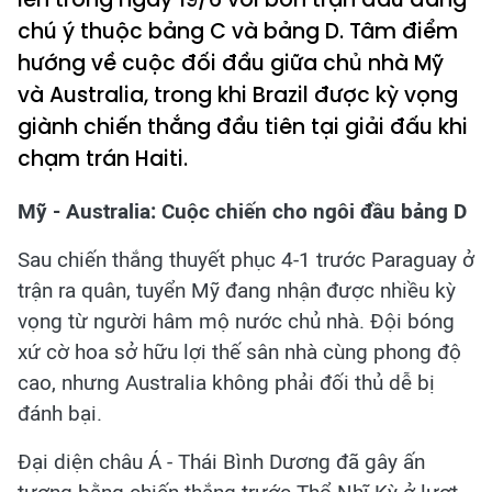
chú ý thuộc bảng C và bảng D. Tâm điểm
hướng về cuộc đối đầu giữa chủ nhà Mỹ
và Australia, trong khi Brazil được kỳ vọng
giành chiến thắng đầu tiên tại giải đấu khi
chạm trán Haiti.
Mỹ - Australia: Cuộc chiến cho ngôi đầu bảng D
Sau chiến thắng thuyết phục 4-1 trước Paraguay ở
trận ra quân, tuyển Mỹ đang nhận được nhiều kỳ
vọng từ người hâm mộ nước chủ nhà. Đội bóng
xứ cờ hoa sở hữu lợi thế sân nhà cùng phong độ
cao, nhưng Australia không phải đối thủ dễ bị
đánh bại.
Đại diện châu Á - Thái Bình Dương đã gây ấn