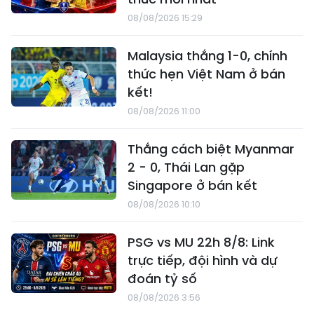
08/08/2026 15:29
Malaysia thắng 1-0, chính
thức hẹn Việt Nam ở bán
kết!
08/08/2026 11:00
Thắng cách biệt Myanmar
2 - 0, Thái Lan gặp
Singapore ở bán kết
08/08/2026 10:10
PSG vs MU 22h 8/8: Link
trực tiếp, đội hình và dự
đoán tỷ số
08/08/2026 3:56