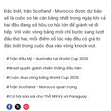
Đặc biệt, trận Scotland - Morocco được dự báo
sẽ là cuộc so tài cân bằng nhất trong ngày khi cả
hai đều đang sở hữu cơ hội lớn để giành vé đi
tiếp. Với việc vòng bảng mới chỉ bước sang lượt
đấu thứ hai, mỗi điểm số lúc này đều có giá trị
đặc biệt trong cuộc đua vào vòng knock-out.
#Trận đấu Mỹ - Australia tại World Cup 2026
#Brazil quyết giành chiến thắng đầu tiên
#Cuộc đua vòng bảng World Cup 2026
#Trận Scotland - Morocco quan trọng
#Cơ hội sửa sai cho Thổ Nhĩ Kỳ và Paraguay