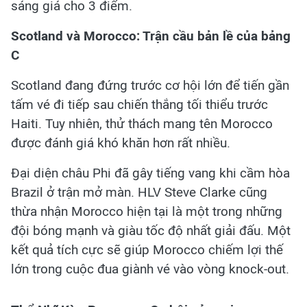
sáng giá cho 3 điểm.
Scotland và Morocco: Trận cầu bản lề của bảng
C
Scotland đang đứng trước cơ hội lớn để tiến gần
tấm vé đi tiếp sau chiến thắng tối thiểu trước
Haiti. Tuy nhiên, thử thách mang tên Morocco
được đánh giá khó khăn hơn rất nhiều.
Đại diện châu Phi đã gây tiếng vang khi cầm hòa
Brazil ở trận mở màn. HLV Steve Clarke cũng
thừa nhận Morocco hiện tại là một trong những
đội bóng mạnh và giàu tốc độ nhất giải đấu. Một
kết quả tích cực sẽ giúp Morocco chiếm lợi thế
lớn trong cuộc đua giành vé vào vòng knock-out.