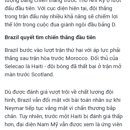
tượng bằng chiến thắng trước Thổ Nhĩ Kỳ ở lượt
đấu đầu tiên. Với cục diện hiện tại, đội thắng
trong trận đấu này nhiều khả năng sẽ chiếm lợi
thế lớn trong cuộc đua giành ngôi đầu bảng D.
Brazil quyết tìm chiến thắng đầu tiên
Brazil bước vào lượt trận thứ hai với áp lực phải
thắng sau trận hòa trước Morocco. Đối thủ của
Selecao là Haiti - đội bóng đã thất bại ở trận mở
màn trước Scotland.
Dù được đánh giá vượt trội về chất lượng đội
hình, Brazil vẫn đối mặt với bài toán nhân sự khi
Neymar tiếp tục vắng mặt vì chấn thương bắp
chân. Tuy nhiên, trước một Haiti bị đánh giá thấp
hơn, đại diện Nam Mỹ vẫn được xem là ứng viên