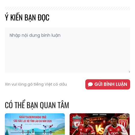
Ý KIẾN BẠN ĐỌC
GỬI BÌNH LUẬN
Xin vui lòng gõ tiếng Việt có dấu
CÓ THỂ BẠN QUAN TÂM