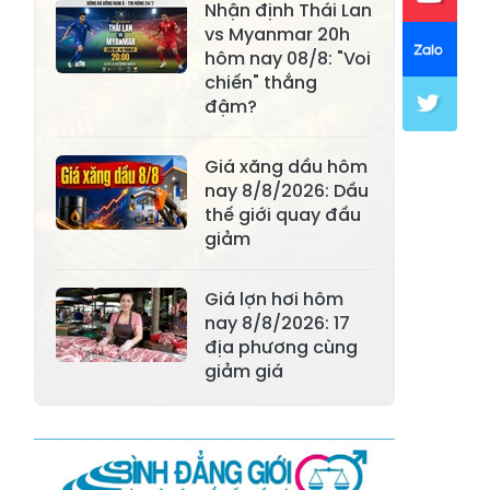
Nhận định Thái Lan
Xã Khánh Hòa
Xã Phúc Lợi
vs Myanmar 20h
hôm nay 08/8: "Voi
Xã Mường Lai
Xã Cảm Nhân
chiến" thắng
đậm?
Xã Yên Thành
Xã Thác Bà
Xã Yên Bình
Xã Bảo Ái
Giá xăng dầu hôm
nay 8/8/2026: Dầu
Xã Hưng
Xã Trấn Yên
thế giới quay đầu
Khánh
giảm
Xã Lương
Xã Việt Hồng
Thịnh
Giá lợn hơi hôm
nay 8/8/2026: 17
Xã Quy Mông
Xã Cốc San
địa phương cùng
giảm giá
Xã Hợp Thành
Xã Phong Hải
Xã Xuân
Xã Bảo Thắng
Quang
Xã Tằng Loỏng
Xã Gia Phú