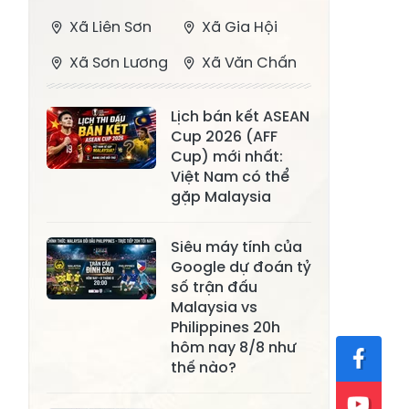
Xã Liên Sơn
Xã Gia Hội
Xã Sơn Lương
Xã Văn Chấn
Xã Thượng
Xã Chấn Thịnh
Lịch bán kết ASEAN
Bằng La
Cup 2026 (AFF
Xã Phong Dụ
Cup) mới nhất:
Xã Nghĩa Tâm
Hạ
Việt Nam có thể
gặp Malaysia
Xã Châu Quế
Xã Lâm Giang
Xã Đông
Siêu máy tính của
Xã Tân Hợp
Google dự đoán tỷ
Cuông
số trận đấu
Xã Mậu A
Xã Xuân Ái
Malaysia vs
Philippines 20h
Xã Lâm
hôm nay 8/8 như
Xã Mỏ Vàng
Thượng
thế nào?
Xã Lục Yên
Xã Tân Lĩnh