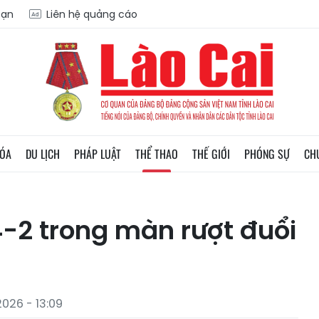
oạn
Liên hệ quảng cáo
HÓA
DU LỊCH
PHÁP LUẬT
THỂ THAO
THẾ GIỚI
PHÓNG SỰ
CH
-2 trong màn rượt đuổi
026 - 13:09