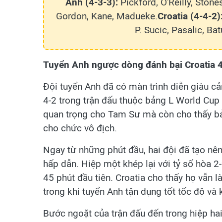
Anh (4-3-3):
Pickford, O'Reilly, Ston
Gordon, Kane, Madueke.
Croatia (4-4-2)
P. Sucic, Pasalic, Ba
Tuyển Anh ngược dòng đánh bại Croatia 4
Đội tuyển Anh đã có màn trình diễn giàu c
4-2 trong trận đấu thuộc bảng L World Cu
quan trọng cho Tam Sư mà còn cho thấy bả
cho chức vô địch.
Ngay từ những phút đầu, hai đội đã tạo nên
hấp dẫn. Hiệp một khép lại với tỷ số hòa 2
45 phút đầu tiên. Croatia cho thấy họ vẫn là
trong khi tuyển Anh tận dụng tốt tốc độ và 
Bước ngoặt của trận đấu đến trong hiệp hai