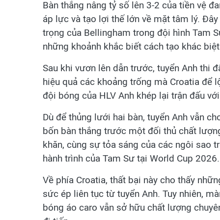
Bàn thắng nâng tỷ số lên 3-2 của tiền vệ đ
áp lực và tạo lợi thế lớn về mặt tâm lý. Đâ
trọng của Bellingham trong đội hình Tam S
những khoảnh khắc biết cách tạo khác biệt
Sau khi vươn lên dẫn trước, tuyển Anh thi đấ
hiệu quả các khoảng trống mà Croatia để lộ
đội bóng của HLV Anh khép lại trận đấu với
Dù để thủng lưới hai bàn, tuyển Anh vẫn c
bốn bàn thắng trước một đối thủ chất lượ
khăn, cùng sự tỏa sáng của các ngôi sao tro
hành trình của Tam Sư tại World Cup 2026.
Về phía Croatia, thất bại này cho thấy nhữ
sức ép liên tục từ tuyển Anh. Tuy nhiên, mà
bóng áo caro vẫn sở hữu chất lượng chuyê