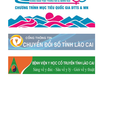
Xã Mường
Xã Dền Sáng
Hum
Xã Y Tý
Xã A Mú Sung
Xã Trịnh Tường
Xã Nậm Chày
Xã Bản Xèo
Xã Bát Xát
Xã Võ Lao
Xã Khánh Yên
Xã Văn Bàn
Xã Dương Quỳ
Xã Chiềng Ken
Xã Minh Lương
Xã Nậm Chảy
Xã Bảo Yên
Xã Nghĩa Đô
Xã Thượng Hà
Xã Xuân Hòa
Xã Phúc Khánh