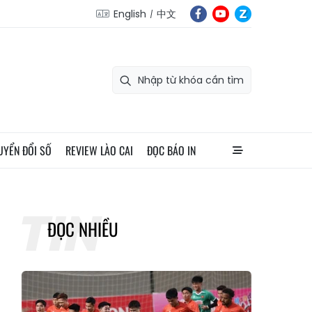
English
中文
UYỂN ĐỔI SỐ
REVIEW LÀO CAI
ĐỌC BÁO IN
ĐỌC NHIỀU