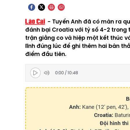
Tuyển Anh đã có màn ra qu
đánh bại Croatia với tỷ số 4-2 trong
trận giằng co và hiệp một kết thúc v
lĩnh đúng lúc để ghi thêm hai bàn thắ
điểm đầu tiên.
0:00
/
10:48
B
Anh:
Kane (12' pen, 42'),
Croatia:
Baturi
Đội hình thi