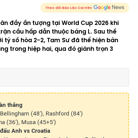
Theo dõi Báo Lào Cai trên
ân đầy ấn tượng tại World Cup 2026 khi
 trận cầu hấp dẫn thuộc bảng L. Sau thế
ới tỷ số hòa 2-2, Tam Sư đã thể hiện bản
ng trong hiệp hai, qua đó giành trọn 3
àn thắng
 Bellingham (48'), Rashford (84')
na (36'), Musa (45+5')
 đấu Anh vs Croatia