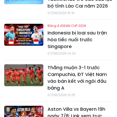
bộ tỉnh Lào Cai năm 2026
07/08/2026 15:31
Bảng A ASEAN CUP 2026
Indonesia bị loại sau trận
hòa tiếc nuối trước
Singapore
07/08/2026 14:33
Thắng muộn 3-1 trước
Campuchia, ĐT Việt Nam
vào bán kết với ngôi đầu
bảng A
07/08/2026 13:25
Aston Villa vs Bayern 19h
ngày 7/8: Link xem trực