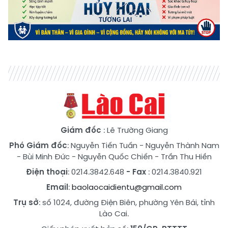
Giám đốc
: Lê Trường Giang
Phó Giám đốc
:
Nguyễn Tiến Tuấn
-
Nguyễn Thành Nam
-
Bùi Minh Đức
-
Nguyễn Quốc Chiến
-
Trần Thu Hiền
Điện thoại
: 0214.3842.648
- Fax
: 0214.3840.921
Email
:
baolaocaidientu@gmail.com
Trụ sở
: số 1024, đường Điện Biên, phường Yên Bái, tỉnh
Lào Cai.