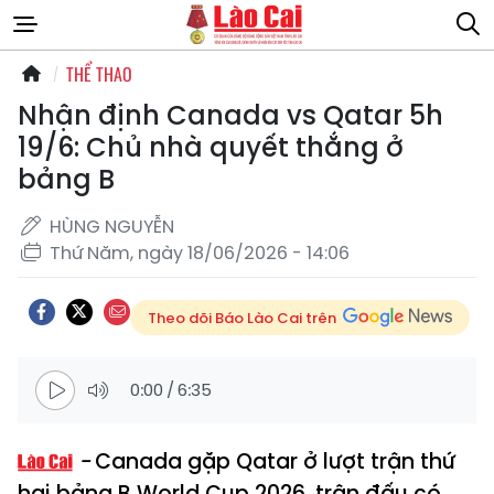
THỂ THAO
Nhận định Canada vs Qatar 5h
19/6: Chủ nhà quyết thắng ở
bảng B
HÙNG NGUYỄN
Thứ Năm, ngày 18/06/2026 - 14:06
Theo dõi Báo Lào Cai trên
0:00
/
6:35
Canada gặp Qatar ở lượt trận thứ
hai bảng B World Cup 2026, trận đấu có