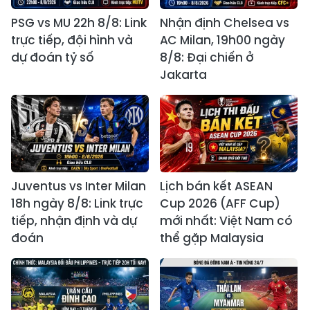
PSG vs MU 22h 8/8: Link
Nhận định Chelsea vs
trực tiếp, đội hình và
AC Milan, 19h00 ngày
dự đoán tỷ số
8/8: Đại chiến ở
Jakarta
Juventus vs Inter Milan
Lịch bán kết ASEAN
18h ngày 8/8: Link trực
Cup 2026 (AFF Cup)
tiếp, nhận định và dự
mới nhất: Việt Nam có
đoán
thể gặp Malaysia