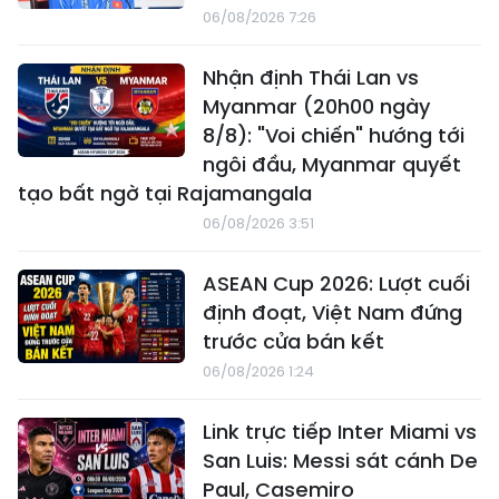
06/08/2026 7:26
Nhận định Thái Lan vs
Myanmar (20h00 ngày
8/8): "Voi chiến" hướng tới
ngôi đầu, Myanmar quyết
tạo bất ngờ tại Rajamangala
06/08/2026 3:51
ASEAN Cup 2026: Lượt cuối
định đoạt, Việt Nam đứng
trước cửa bán kết
06/08/2026 1:24
Link trực tiếp Inter Miami vs
San Luis: Messi sát cánh De
Paul, Casemiro