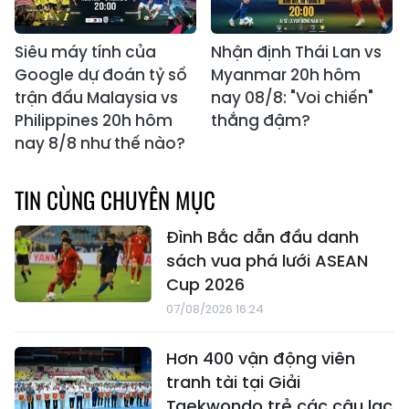
Siêu máy tính của
Nhận định Thái Lan vs
Google dự đoán tỷ số
Myanmar 20h hôm
trận đấu Malaysia vs
nay 08/8: "Voi chiến"
Philippines 20h hôm
thắng đậm?
nay 8/8 như thế nào?
TIN CÙNG CHUYÊN MỤC
Đình Bắc dẫn đầu danh
sách vua phá lưới ASEAN
Cup 2026
07/08/2026 16:24
Hơn 400 vận động viên
tranh tài tại Giải
Taekwondo trẻ các câu lạc