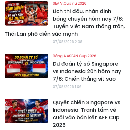
SEA V.Cup nữ 2026
Lịch thi đấu, nhận định
bóng chuyền hôm nay 7/8:
Tuyển Việt Nam thắng trận,
Thái Lan phô diễn sức mạnh
07/08/2026 2:38
Bảng A ASEAN Cup 2026
Dự đoán tỷ số Singapore
vs Indonesia 20h hôm nay
7/8: Chiến thắng sít sao
07/08/2026 1:06
Quyết chiến Singapore vs
Indonesia: Tranh tấm vé
cuối vào bán kết AFF Cup
2026