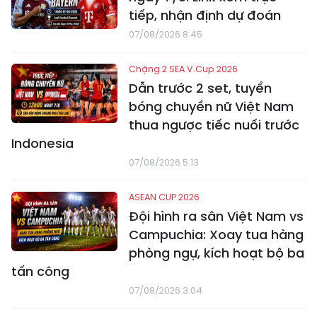
tiếp, nhận định dự đoán
07/08/2026 8:45
Chặng 2 SEA V.Cup 2026
Dẫn trước 2 set, tuyển
bóng chuyền nữ Việt Nam
thua ngược tiếc nuối trước
Indonesia
07/08/2026 5:13
ASEAN CUP 2026
Đội hình ra sân Việt Nam vs
Campuchia: Xoay tua hàng
phòng ngự, kích hoạt bộ ba
tấn công
07/08/2026 3:04