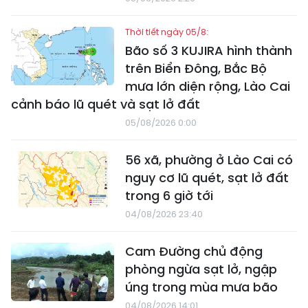
Thời tiết ngày 05/8:
Bão số 3 KUJIRA hình thành
trên Biển Đông, Bắc Bộ
mưa lớn diện rộng, Lào Cai
cảnh báo lũ quét và sạt lở đất
05/08/2026 0:00
56 xã, phường ở Lào Cai có
nguy cơ lũ quét, sạt lở đất
trong 6 giờ tới
04/08/2026 23:40
Cam Đường chủ động
phòng ngừa sạt lở, ngập
úng trong mùa mưa bão
04/08/2026 14:01