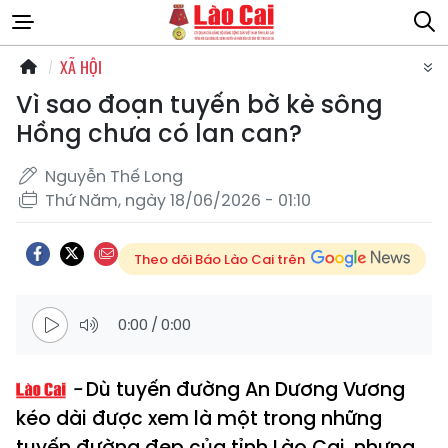
XÃ HỘI
Vì sao đoạn tuyến bờ kè sông
Hồng chưa có lan can?
Nguyễn Thế Long
Thứ Năm, ngày 18/06/2026 - 01:10
Theo dõi Báo Lào Cai trên
0:00
/
0:00
Dù tuyến đường An Dương Vương
kéo dài được xem là một trong những
tuyến đường đẹp của tỉnh Lào Cai, nhưng