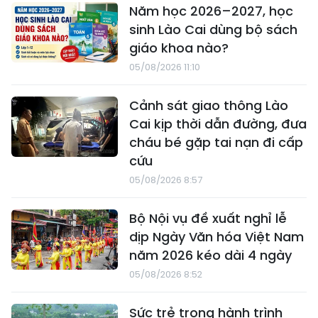
Năm học 2026–2027, học
sinh Lào Cai dùng bộ sách
giáo khoa nào?
05/08/2026 11:10
Cảnh sát giao thông Lào
Cai kịp thời dẫn đường, đưa
cháu bé gặp tai nạn đi cấp
cứu
05/08/2026 8:57
Bộ Nội vụ đề xuất nghỉ lễ
dịp Ngày Văn hóa Việt Nam
năm 2026 kéo dài 4 ngày
05/08/2026 8:52
Sức trẻ trong hành trình