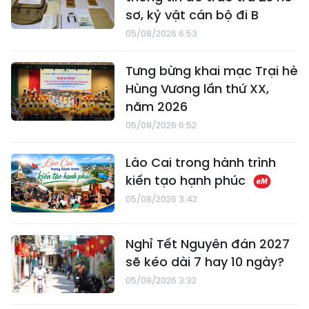
sơ, kỷ vật cán bộ đi B
05/08/2026 6:53
Tưng bừng khai mạc Trại hè
Hùng Vương lần thứ XX,
năm 2026
05/08/2026 6:52
Lào Cai trong hành trình
kiến tạo hạnh phúc
05/08/2026 3:42
Nghỉ Tết Nguyên đán 2027
sẽ kéo dài 7 hay 10 ngày?
05/08/2026 3:32