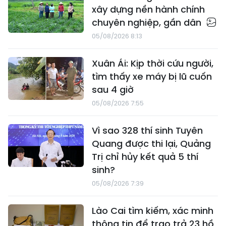
xây dựng nền hành chính
chuyên nghiệp, gần dân
05/08/2026 8:13
Xuân Ái: Kịp thời cứu người,
tìm thấy xe máy bị lũ cuốn
sau 4 giờ
05/08/2026 7:55
Vì sao 328 thí sinh Tuyên
Quang được thi lại, Quảng
Trị chỉ hủy kết quả 5 thí
sinh?
05/08/2026 7:39
Lào Cai tìm kiếm, xác minh
thông tin để trao trả 23 hồ