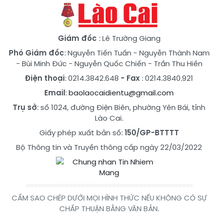
Giám đốc
: Lê Trường Giang
Phó Giám đốc
:
Nguyễn Tiến Tuấn
-
Nguyễn Thành Nam
-
Bùi Minh Đức
-
Nguyễn Quốc Chiến
-
Trần Thu Hiền
Điện thoại
: 0214.3842.648
- Fax
: 0214.3840.921
Email
:
baolaocaidientu@gmail.com
Trụ sở
: số 1024, đường Điện Biên, phường Yên Bái, tỉnh
Lào Cai.
Giấy phép xuất bản số:
150/GP-BTTTT
Bộ Thông tin và Truyền thông cấp ngày 22/03/2022
CẤM SAO CHÉP DƯỚI MỌI HÌNH THỨC NẾU KHÔNG CÓ SỰ
CHẤP THUẬN BẰNG VĂN BẢN.