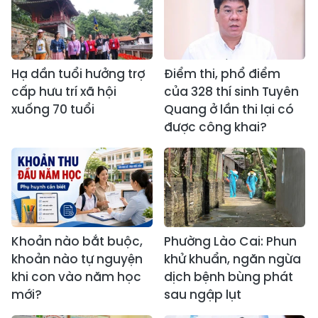
Hạ dần tuổi hưởng trợ
Điểm thi, phổ điểm
cấp hưu trí xã hội
của 328 thí sinh Tuyên
xuống 70 tuổi
Quang ở lần thi lại có
được công khai?
Khoản nào bắt buộc,
Phường Lào Cai: Phun
khoản nào tự nguyện
khử khuẩn, ngăn ngừa
khi con vào năm học
dịch bệnh bùng phát
mới?
sau ngập lụt