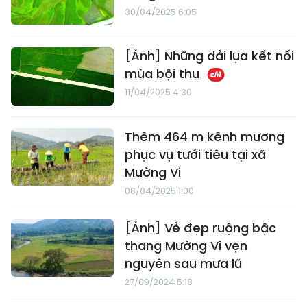
30/04/2025 6:05
[Ảnh] Những dải lụa kết nối
mùa bội thu
11/04/2025 4:30
Thêm 464 m kênh mương
phục vụ tưới tiêu tại xã
Mường Vi
08/04/2025 1:00
[Ảnh] Vẻ đẹp ruộng bậc
thang Mường Vi vẹn
nguyên sau mưa lũ
27/09/2024 5:18