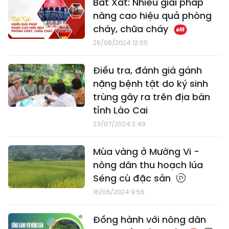
Bát Xát: Nhiều giải pháp
nâng cao hiệu quả phòng
cháy, chữa cháy
26/08/2024 12:00
Điều tra, đánh giá gánh
nặng bệnh tật do ký sinh
trùng gây ra trên địa bàn
tỉnh Lào Cai
23/07/2024 2:49
Mùa vàng ở Mường Vi -
nông dân thu hoạch lúa
Séng cù đặc sản
16/06/2024 9:56
Đồng hành với nông dân