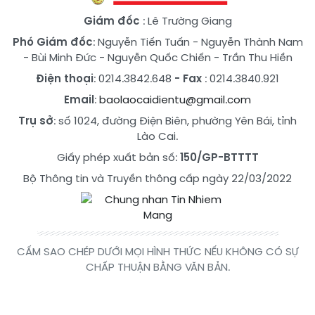
Giám đốc
: Lê Trường Giang
Phó Giám đốc
:
Nguyễn Tiến Tuấn
-
Nguyễn Thành Nam
-
Bùi Minh Đức
-
Nguyễn Quốc Chiến
-
Trần Thu Hiền
Điện thoại
: 0214.3842.648
- Fax
: 0214.3840.921
Email
:
baolaocaidientu@gmail.com
Trụ sở
: số 1024, đường Điện Biên, phường Yên Bái, tỉnh
Lào Cai.
Giấy phép xuất bản số:
150/GP-BTTTT
Bộ Thông tin và Truyền thông cấp ngày 22/03/2022
CẤM SAO CHÉP DƯỚI MỌI HÌNH THỨC NẾU KHÔNG CÓ SỰ
CHẤP THUẬN BẰNG VĂN BẢN.