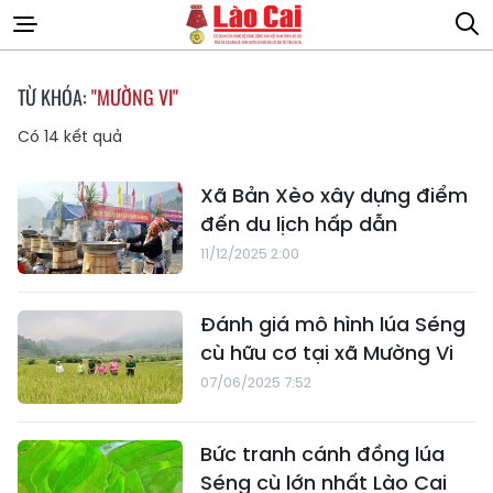
TỪ KHÓA:
"MƯỜNG VI"
Có
14
kết quả
Xã Bản Xèo xây dựng điểm
đến du lịch hấp dẫn
11/12/2025 2:00
Đánh giá mô hình lúa Séng
cù hữu cơ tại xã Mường Vi
07/06/2025 7:52
Bức tranh cánh đồng lúa
Séng cù lớn nhất Lào Cai