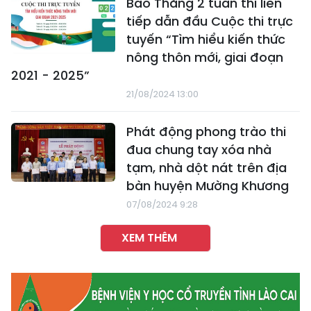
Bảo Thắng 2 tuần thi liên
tiếp dẫn đầu Cuộc thi trực
tuyến “Tìm hiểu kiến thức
nông thôn mới, giai đoạn
2021 - 2025”
21/08/2024 13:00
Phát động phong trào thi
đua chung tay xóa nhà
tạm, nhà dột nát trên địa
bàn huyện Mường Khương
07/08/2024 9:28
XEM THÊM