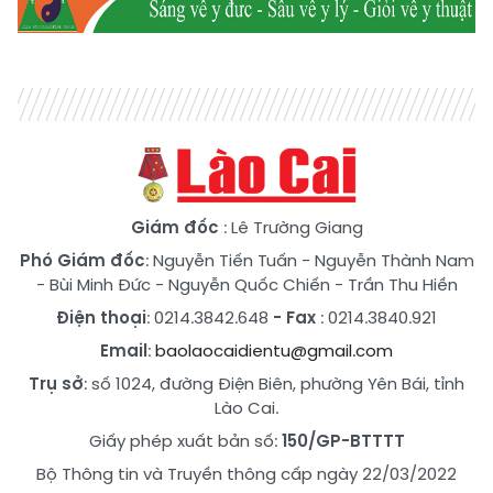
Giám đốc
: Lê Trường Giang
Phó Giám đốc
:
Nguyễn Tiến Tuấn
-
Nguyễn Thành Nam
-
Bùi Minh Đức
-
Nguyễn Quốc Chiến
-
Trần Thu Hiền
Điện thoại
: 0214.3842.648
- Fax
: 0214.3840.921
Email
:
baolaocaidientu@gmail.com
Trụ sở
: số 1024, đường Điện Biên, phường Yên Bái, tỉnh
Lào Cai.
Giấy phép xuất bản số:
150/GP-BTTTT
Bộ Thông tin và Truyền thông cấp ngày 22/03/2022