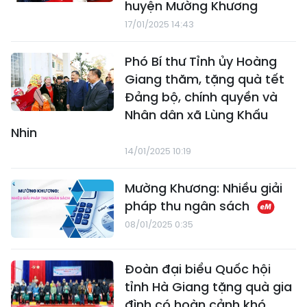
huyện Mường Khương
17/01/2025 14:43
Phó Bí thư Tỉnh ủy Hoàng
Giang thăm, tặng quà tết
Đảng bộ, chính quyền và
Nhân dân xã Lùng Khấu
Nhin
14/01/2025 10:19
Mường Khương: Nhiều giải
pháp thu ngân sách
08/01/2025 0:35
Đoàn đại biểu Quốc hội
tỉnh Hà Giang tặng quà gia
đình có hoàn cảnh khó