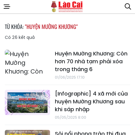
TỪ KHÓA:
"HUYỆN MƯỜNG KHƯƠNG"
Có
26
kết quả
Huyện Mường Khương: Còn
hơn 70 nhà tạm phải xóa
trong tháng 6
01/06/2025 17:10
[Infographic] 4 xã mới của
huyện Mường Khương sau
khi sáp nhập
05/05/2025 8:00
Sôi nổi phong trào thi đua