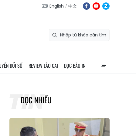
English
中文
UYỂN ĐỔI SỐ
REVIEW LÀO CAI
ĐỌC BÁO IN
ĐỌC NHIỀU