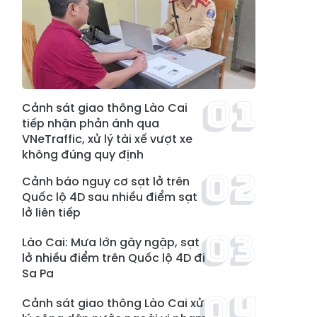
Cảnh sát giao thông Lào Cai
tiếp nhận phản ánh qua
VNeTraffic, xử lý tài xế vượt xe
không đúng quy định
Cảnh báo nguy cơ sạt lở trên
Quốc lộ 4D sau nhiều điểm sạt
lở liên tiếp
Lào Cai: Mưa lớn gây ngập, sạt
lở nhiều điểm trên Quốc lộ 4D đi
Sa Pa
Cảnh sát giao thông Lào Cai xử