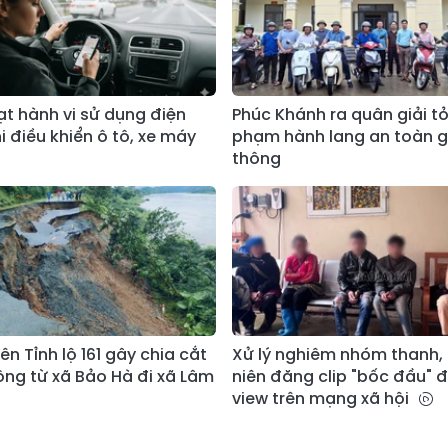
t hành vi sử dụng điện
Phúc Khánh ra quân giải tỏ
i điều khiển ô tô, xe máy
phạm hành lang an toàn g
thông
rên Tỉnh lộ 161 gây chia cắt
Xử lý nghiêm nhóm thanh, 
ông từ xã Bảo Hà đi xã Lâm
niên đăng clip "bốc đầu" 
view trên mạng xã hội