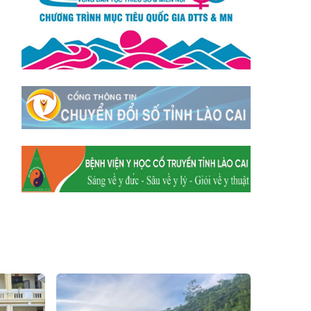
Xã Mường
Xã Dền Sáng
Hum
Xã Y Tý
Xã A Mú Sung
Xã Trịnh Tường
Xã Nậm Chày
Xã Bản Xèo
Xã Bát Xát
Xã Võ Lao
Xã Khánh Yên
Xã Văn Bàn
Xã Dương Quỳ
Xã Chiềng Ken
Xã Minh Lương
Xã Nậm Chảy
Xã Bảo Yên
Xã Nghĩa Đô
Xã Thượng Hà
Xã Xuân Hòa
Xã Phúc Khánh
Xã Bảo Hà
Xã Mường Bo