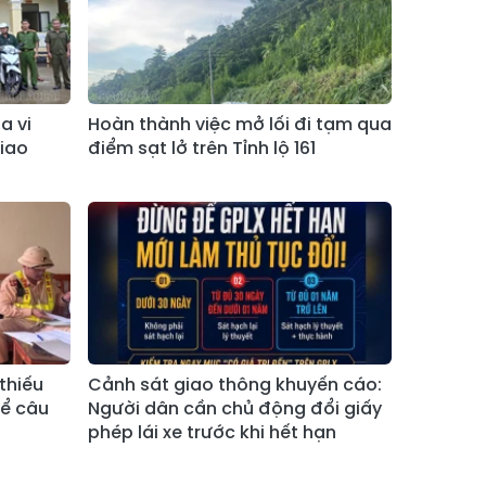
Xã Bản Hồ
Xã Tả Van
Xã Tả Phìn
Xã Cốc Lầu
Xã Bảo Nhai
Xã Bản Liền
a vi
Hoàn thành việc mở lối đi tạm qua
Xã Bắc Hà
Xã Tả Củ Tỷ
iao
điểm sạt lở trên Tỉnh lộ 161
Xã Lùng Phình
Xã Pha Long
Xã Mường
Xã Bản Lầu
Khương
Xã Cao Sơn
Xã Si Ma Cai
Xã Sín Chéng
Xã Nậm Xé
Xã Ngũ Chỉ
thiếu
Cảnh sát giao thông khuyến cáo:
Xã Chế Tạo
Sơn
để câu
Người dân cần chủ động đổi giấy
phép lái xe trước khi hết hạn
Xã Lao Chải
Xã Nậm Có