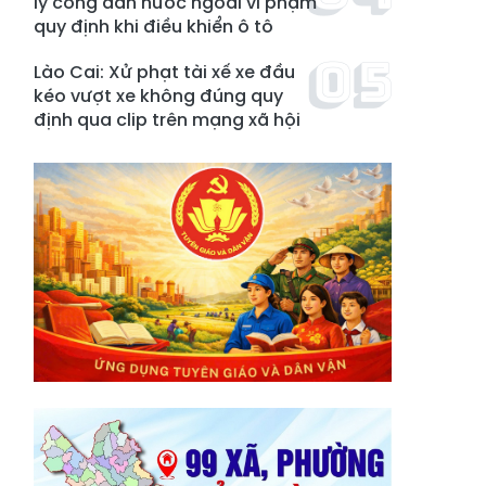
lý công dân nước ngoài vi phạm
quy định khi điều khiển ô tô
Lào Cai: Xử phạt tài xế xe đầu
kéo vượt xe không đúng quy
định qua clip trên mạng xã hội