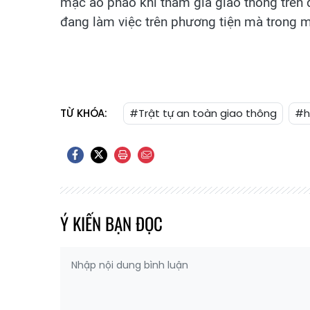
mặc áo phao khi tham gia giao thông trên đ
đang làm việc trên phương tiện mà trong 
TỪ KHÓA:
#Trật tự an toàn giao thông
#h
Ý KIẾN BẠN ĐỌC