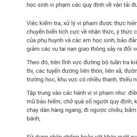
học sinh vi phạm các quy định về vận tải đ
Việc kiểm tra, xử lý vi phạm được thực hiện 
chuyển biến tích cực về nhận thức, ý thức c
của phụ huynh và các em học sinh, bảo đả
giảm các vụ tai nạn giao thông xảy ra đối 
Theo đó, trên lĩnh vực đường bộ tuần tra k
thị, các tuyến đường liên thôn, liên xã, đườ
trường học, khu vực có nhiều thanh, thiếu n
Tập trung vào các hành vi vi phạm như: điề
mũ bảo hiểm; chở quá số người quy định; k
chạy dàn hàng ngang; đi ngược chiều; bấm c
bánh;
Sử dụng chân chống hoặc vật khác quệt xu