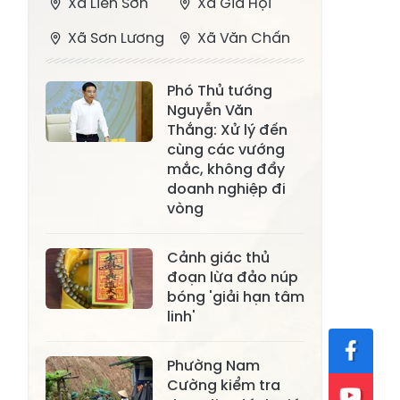
Xã Liên Sơn
Xã Gia Hội
Xã Sơn Lương
Xã Văn Chấn
Xã Thượng
Xã Chấn Thịnh
Phó Thủ tướng
Bằng La
Nguyễn Văn
Xã Phong Dụ
Thắng: Xử lý đến
Xã Nghĩa Tâm
Hạ
cùng các vướng
mắc, không đẩy
Xã Châu Quế
Xã Lâm Giang
doanh nghiệp đi
vòng
Xã Đông
Xã Tân Hợp
Cuông
Cảnh giác thủ
Xã Mậu A
Xã Xuân Ái
đoạn lừa đảo núp
bóng 'giải hạn tâm
Xã Lâm
linh'
Xã Mỏ Vàng
Thượng
Xã Lục Yên
Xã Tân Lĩnh
Phường Nam
Cường kiểm tra
Xã Khánh Hòa
Xã Phúc Lợi