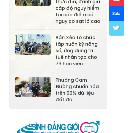
thực địa, đánh giá
cấp độ nguy hiểm
Xã Mường Lai
Xã Cảm Nhân
tại các điểm có
nguy cơ sạt lở cao
Xã Yên Thành
Xã Thác Bà
Xã Yên Bình
Xã Bảo Ái
Bản Xèo tổ chức
tập huấn kỹ năng
Xã Hưng
Xã Trấn Yên
số, ứng dụng trí
Khánh
tuệ nhân tạo cho
73 học viên
Xã Lương
Xã Việt Hồng
Thịnh
Phường Cam
Xã Quy Mông
Xã Cốc San
Đường chuẩn hóa
trên 99% dữ liệu
Xã Hợp Thành
Xã Phong Hải
đất đai
Xã Xuân
Xã Bảo Thắng
Quang
Xã Tằng Loỏng
Xã Gia Phú