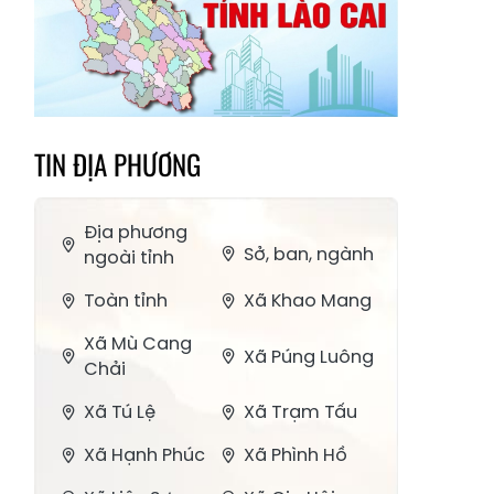
TIN ĐỊA PHƯƠNG
Địa phương
Sở, ban, ngành
ngoài tỉnh
Toàn tỉnh
Xã Khao Mang
Xã Mù Cang
Xã Púng Luông
Chải
Xã Tú Lệ
Xã Trạm Tấu
Xã Hạnh Phúc
Xã Phình Hồ