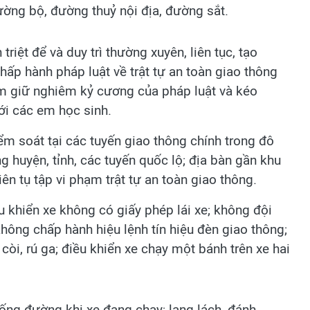
ường bộ, đường thuỷ nội địa, đường sắt.
triệt để và duy trì thường xuyên, liên tục, tạo
hấp hành pháp luật về trật tự an toàn giao thông
m giữ nghiêm kỷ cương của pháp luật và kéo
với các em học sinh.
iểm soát tại các tuyến giao thông chính trong đô
ng huyện, tỉnh, các tuyến quốc lộ; địa bàn gần khu
iên tụ tập vi phạm trật tự an toàn giao thông.
u khiển xe không có giấy phép lái xe; không đội
hông chấp hành hiệu lệnh tín hiệu đèn giao thông;
òi, rú ga; điều khiển xe chạy một bánh trên xe hai
ống đường khi xe đang chạy; lạng lách, đánh