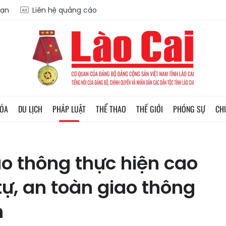
oạn
Liên hệ quảng cáo
HÓA
DU LỊCH
PHÁP LUẬT
THỂ THAO
THẾ GIỚI
PHÓNG SỰ
CH
ao thông thực hiện cao
ự, an toàn giao thông
h