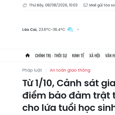
Thứ Bảy, 08/08/2026, 10:03
Mail gửi tòa s
Lào Cai,
23.6°C-36.4°C
CHÍNH TRỊ - THỜI SỰ
KINH TẾ
XÃ HỘI
VĂN 
Pháp luật
An toàn giao thông
Từ 1/10, Cảnh sát gi
điểm bảo đảm trật t
cho lứa tuổi học sin