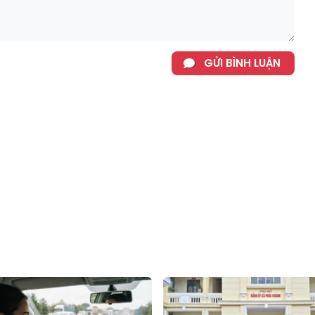
GỬI BÌNH LUẬN