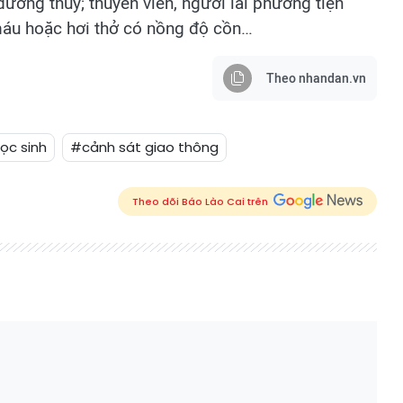
ường thủy; thuyền viên, người lái phương tiện
máu hoặc hơi thở có nồng độ cồn…
Theo nhandan.vn
ọc sinh
#cảnh sát giao thông
Theo dõi Báo Lào Cai trên