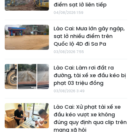
điểm sạt lở liên tiếp
04/08/2026 1:59
Lào Cai: Mưa lớn gây ngập,
sạt lở nhiều điểm trên
Quốc lộ 4D đi Sa Pa
03/08/2026 7:55
Lào Cai: Làm rơi đất ra
đường, tài xế xe đầu kéo bị
phạt 03 triệu đồng
03/08/2026 3:49
Lào Cai: Xử phạt tài xế xe
đầu kéo vượt xe không
đúng quy định qua clip trên
mạng xã hội