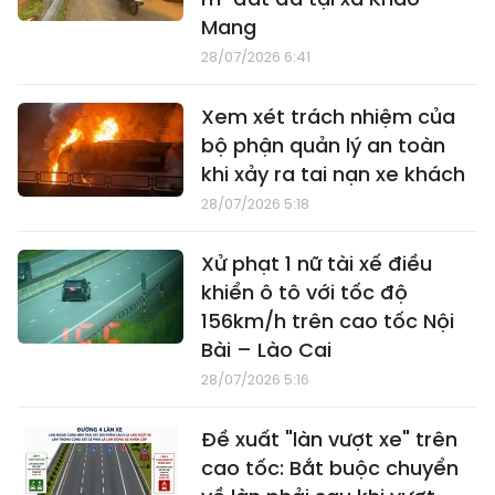
Mang
28/07/2026 6:41
Xem xét trách nhiệm của
bộ phận quản lý an toàn
khi xảy ra tai nạn xe khách
28/07/2026 5:18
Xử phạt 1 nữ tài xế điều
khiển ô tô với tốc độ
156km/h trên cao tốc Nội
Bài – Lào Cai
28/07/2026 5:16
Đề xuất "làn vượt xe" trên
cao tốc: Bắt buộc chuyển