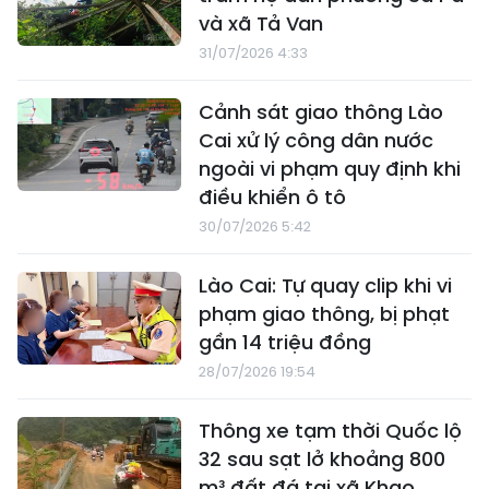
và xã Tả Van
31/07/2026 4:33
Cảnh sát giao thông Lào
Cai xử lý công dân nước
ngoài vi phạm quy định khi
điều khiển ô tô
30/07/2026 5:42
Lào Cai: Tự quay clip khi vi
phạm giao thông, bị phạt
gần 14 triệu đồng
28/07/2026 19:54
Thông xe tạm thời Quốc lộ
32 sau sạt lở khoảng 800
m³ đất đá tại xã Khao