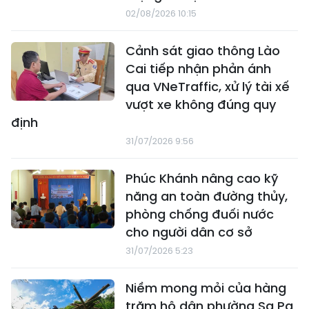
02/08/2026 10:15
Cảnh sát giao thông Lào
Cai tiếp nhận phản ánh
qua VNeTraffic, xử lý tài xế
vượt xe không đúng quy
định
31/07/2026 9:56
Phúc Khánh nâng cao kỹ
năng an toàn đường thủy,
phòng chống đuối nước
cho người dân cơ sở
31/07/2026 5:23
Niềm mong mỏi của hàng
trăm hộ dân phường Sa Pa