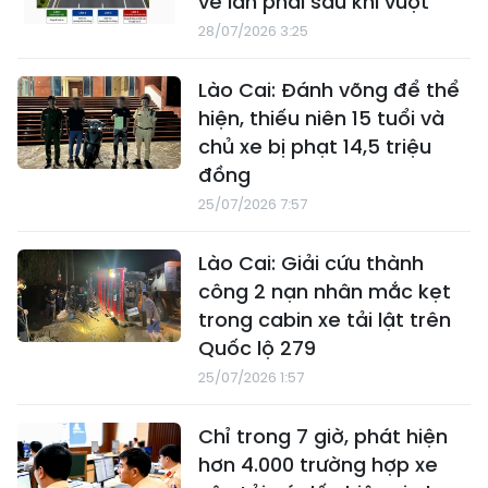
về làn phải sau khi vượt
28/07/2026 3:25
Lào Cai: Đánh võng để thể
hiện, thiếu niên 15 tuổi và
chủ xe bị phạt 14,5 triệu
đồng
25/07/2026 7:57
Lào Cai: Giải cứu thành
công 2 nạn nhân mắc kẹt
trong cabin xe tải lật trên
Quốc lộ 279
25/07/2026 1:57
Chỉ trong 7 giờ, phát hiện
hơn 4.000 trường hợp xe