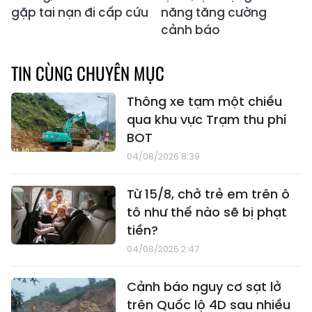
gặp tai nạn đi cấp cứu
năng tăng cường
cảnh báo
TIN CÙNG CHUYÊN MỤC
Thông xe tạm một chiều
qua khu vực Trạm thu phí
BOT
04/08/2026 8:39
Từ 15/8, chở trẻ em trên ô
tô như thế nào sẽ bị phạt
tiền?
04/08/2026 2:47
Cảnh báo nguy cơ sạt lở
trên Quốc lộ 4D sau nhiều