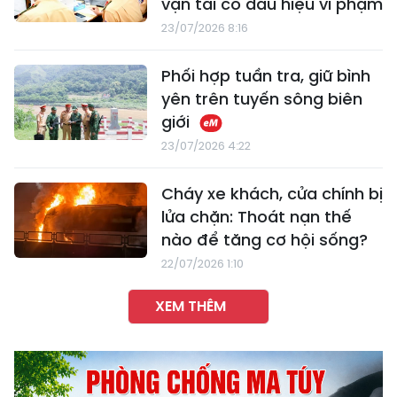
vận tải có dấu hiệu vi phạm
23/07/2026 8:16
Phối hợp tuần tra, giữ bình
yên trên tuyến sông biên
giới
23/07/2026 4:22
Cháy xe khách, cửa chính bị
lửa chặn: Thoát nạn thế
nào để tăng cơ hội sống?
22/07/2026 1:10
XEM THÊM