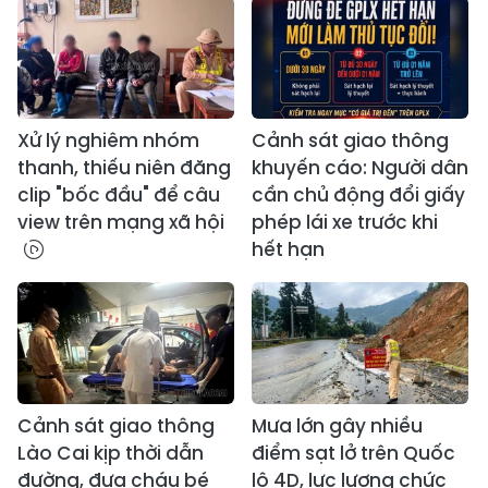
Xử lý nghiêm nhóm
Cảnh sát giao thông
thanh, thiếu niên đăng
khuyến cáo: Người dân
clip "bốc đầu" để câu
cần chủ động đổi giấy
view trên mạng xã hội
phép lái xe trước khi
hết hạn
Cảnh sát giao thông
Mưa lớn gây nhiều
Lào Cai kịp thời dẫn
điểm sạt lở trên Quốc
đường, đưa cháu bé
lộ 4D, lực lượng chức