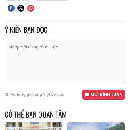
Ý KIẾN BẠN ĐỌC
GỬI BÌNH LUẬN
Xin vui lòng gõ tiếng Việt có dấu
CÓ THỂ BẠN QUAN TÂM