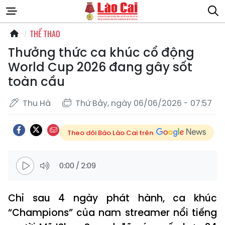
THỂ THAO
Thưởng thức ca khúc cổ động
World Cup 2026 đang gây sốt
toàn cầu
Thu Hà
Thứ Bảy, ngày 06/06/2026 - 07:57
Theo dõi Báo Lào Cai trên
0:00
/
2:09
Chỉ sau 4 ngày phát hành, ca khúc
“Champions” của nam streamer nổi tiếng