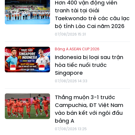
Hơn 400 vận động viên
tranh tài tại Giải
Taekwondo trẻ các câu lạc
bộ tỉnh Lào Cai năm 2026
07/08/2026 15:31
Bảng A ASEAN CUP 2026
Indonesia bị loại sau trận
hòa tiếc nuối trước
Singapore
07/08/2026 14:33
Thắng muộn 3-1 trước
Campuchia, ĐT Việt Nam
vào bán kết với ngôi đầu
bảng A
07/08/2026 13:25