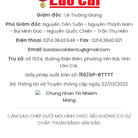
Giám đốc
: Lê Trường Giang
Phó Giám đốc
:
Nguyễn Tiến Tuấn
-
Nguyễn Thành Nam
-
Bùi Minh Đức
-
Nguyễn Quốc Chiến
-
Trần Thu Hiền
Điện thoại
: 0214.3842.648
- Fax
: 0214.3840.921
Email
:
baolaocaidientu@gmail.com
Trụ sở
: số 1024, đường Điện Biên, phường Yên Bái, tỉnh
Lào Cai.
Giấy phép xuất bản số:
150/GP-BTTTT
Bộ Thông tin và Truyền thông cấp ngày 22/03/2022
CẤM SAO CHÉP DƯỚI MỌI HÌNH THỨC NẾU KHÔNG CÓ SỰ
CHẤP THUẬN BẰNG VĂN BẢN.