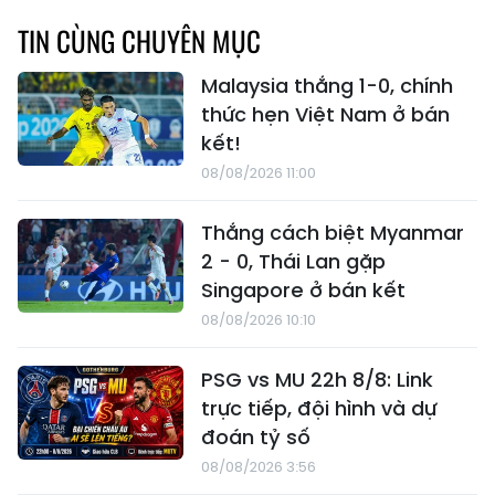
TIN CÙNG CHUYÊN MỤC
Malaysia thắng 1-0, chính
thức hẹn Việt Nam ở bán
kết!
08/08/2026 11:00
Thắng cách biệt Myanmar
2 - 0, Thái Lan gặp
Singapore ở bán kết
08/08/2026 10:10
PSG vs MU 22h 8/8: Link
trực tiếp, đội hình và dự
đoán tỷ số
08/08/2026 3:56