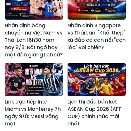
Nhận định bóng
Nhận định Singapore
chuyền nữ Việt Nam vs
vs Thái Lan: "Khối thép"
Thái Lan 16h30 hôm
xứ đảo có cản nổi "cơn
nay 9/8: Bất ngờ hay
lốc" Voi chiến?
một đòn giáng lịch sử?
Link trực tiếp Inter
Lịch thi đấu bán kết
Miami vs Monterrey 7h
ASEAN Cup 2026 (AFF
ngày 9/8: Messi vắng
CUP) chính thức mới
mặt
nhất