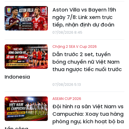
Aston Villa vs Bayern 19h
ngày 7/8: Link xem trực
tiếp, nhận định dự đoán
07/08/2026 8:45
Chặng 2 SEA V.Cup 2026
Dẫn trước 2 set, tuyển
bóng chuyền nữ Việt Nam
thua ngược tiếc nuối trước
Indonesia
07/08/2026 5:13
ASEAN CUP 2026
Đội hình ra sân Việt Nam vs
Campuchia: Xoay tua hàng
phòng ngự, kích hoạt bộ ba
tấn công