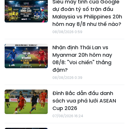
Siêu máy tính của Google
dự đoán tỷ số trận đấu
Malaysia vs Philippines 20h
hôm nay 8/8 như thế nào?
08/08/2026 0:59
Nhận định Thái Lan vs
Myanmar 20h hôm nay
08/8: "Voi chiến" thắng
đậm?
08/08/2026 0:39
Đình Bắc dẫn đầu danh
sách vua phá lưới ASEAN
Cup 2026
07/08/2026 16:24