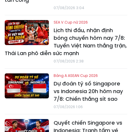
07/08/2026 3:04
SEA V.Cup nữ 2026
Lịch thi đấu, nhận định
bóng chuyền hôm nay 7/8:
Tuyển Việt Nam thắng trận,
Thái Lan phô diễn sức mạnh
07/08/2026 2:38
Bảng A ASEAN Cup 2026
Dự đoán tỷ số Singapore
vs Indonesia 20h hôm nay
7/8: Chiến thắng sít sao
07/08/2026 1:06
Quyết chiến Singapore vs
Indonesia: Tranh tấm vé