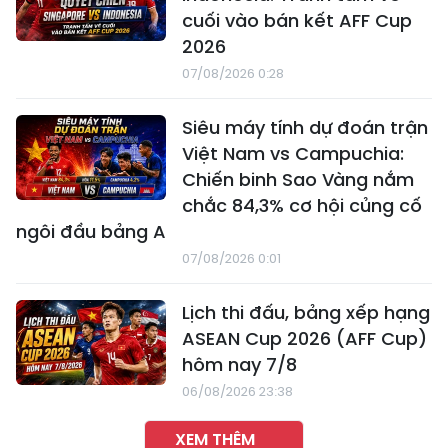
cuối vào bán kết AFF Cup
2026
07/08/2026 0:28
Siêu máy tính dự đoán trận
Việt Nam vs Campuchia:
Chiến binh Sao Vàng nắm
chắc 84,3% cơ hội củng cố
ngôi đầu bảng A
07/08/2026 0:01
Lịch thi đấu, bảng xếp hạng
ASEAN Cup 2026 (AFF Cup)
hôm nay 7/8
06/08/2026 23:38
XEM THÊM