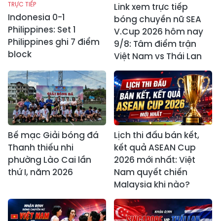
TRỰC TIẾP
Link xem trực tiếp
Indonesia 0-1
bóng chuyền nữ SEA
Philippines: Set 1
V.Cup 2026 hôm nay
Philippines ghi 7 điểm
9/8: Tâm điểm trận
block
Việt Nam vs Thái Lan
Bế mạc Giải bóng đá
Lịch thi đấu bán kết,
Thanh thiếu nhi
kết quả ASEAN Cup
phường Lào Cai lần
2026 mới nhất: Việt
thứ I, năm 2026
Nam quyết chiến
Malaysia khi nào?