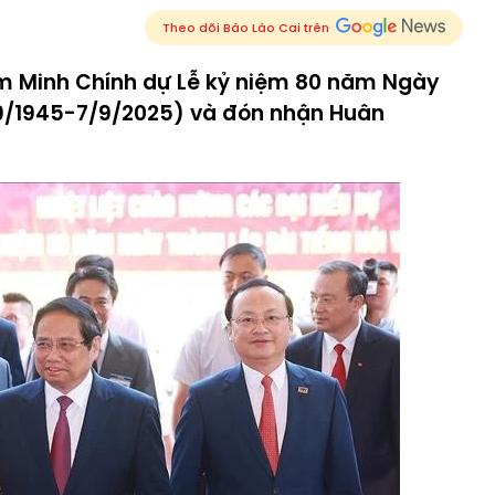
Theo dõi Báo Lào Cai trên
ạm Minh Chính dự Lễ kỷ niệm 80 năm Ngày
/9/1945-7/9/2025) và đón nhận Huân