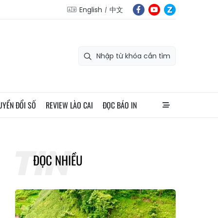
English
中文
UYỂN ĐỔI SỐ
REVIEW LÀO CAI
ĐỌC BÁO IN
ĐỌC NHIỀU