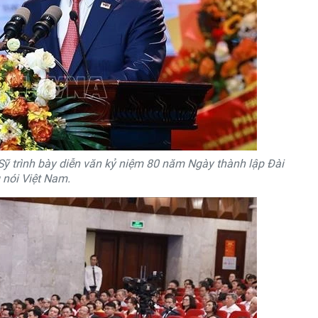
ỹ trình bày diễn văn kỷ niệm 80 năm Ngày thành lập Đài
 nói Việt Nam.