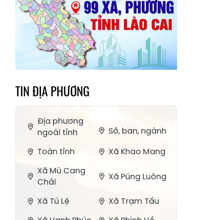
TIN ĐỊA PHƯƠNG
Địa phương
Sở, ban, ngành
ngoài tỉnh
Toàn tỉnh
Xã Khao Mang
Xã Mù Cang
Xã Púng Luông
Chải
Xã Tú Lệ
Xã Trạm Tấu