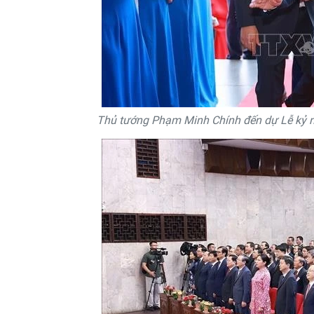
Thủ tướng Phạm Minh Chính đến dự Lễ kỷ n