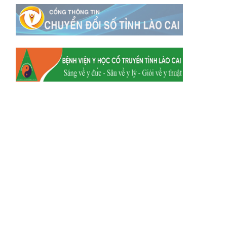
Xã Tằng Loỏng
Xã Gia Phú
Xã Mường
Xã Dền Sáng
Hum
Xã Y Tý
Xã A Mú Sung
Xã Trịnh Tường
Xã Nậm Chày
Xã Bản Xèo
Xã Bát Xát
Xã Võ Lao
Xã Khánh Yên
Xã Văn Bàn
Xã Dương Quỳ
Xã Chiềng Ken
Xã Minh Lương
Xã Nậm Chảy
Xã Bảo Yên
Xã Nghĩa Đô
Xã Thượng Hà
Xã Xuân Hòa
Xã Phúc Khánh