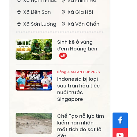
Xã Hạnh Phúc
Xã Phình Hồ
Xã Liên Sơn
Xã Gia Hội
Xã Sơn Lương
Xã Văn Chấn
Xã Thượng
Xã Chấn Thịnh
Sinh kế ở vùng
Bằng La
đệm Hoàng Liên
Xã Phong Dụ
Xã Nghĩa Tâm
Hạ
Bảng A ASEAN CUP 2026
Xã Châu Quế
Xã Lâm Giang
Indonesia bị loại
Xã Đông
sau trận hòa tiếc
Xã Tân Hợp
nuối trước
Cuông
Singapore
Xã Mậu A
Xã Xuân Ái
Chế Tạo nỗ lực tìm
Xã Lâm
Xã Mỏ Vàng
kiếm nạn nhân
Thượng
mất tích do sạt lở
Xã Lục Yên
Xã Tân Lĩnh
đất