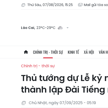
Thứ Sáu, 07/08/2026, 15:25
Mail gửi tòa s
Lào Cai,
23°C-29°C
CHÍNH TRỊ - THỜI SỰ
KINH TẾ
XÃ HỘI
VĂN 
Chính trị - thời sự
Thủ tướng dự Lễ kỷ
thành lập Đài Tiếng
Chủ Nhật, ngày 07/09/2025 - 05:19