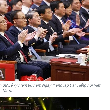
 dự Lễ kỷ niệm 80 năm Ngày thành lập Đài Tiếng nói Việt
Nam.