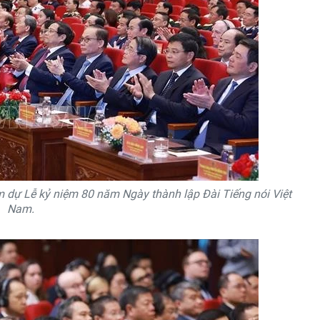
 dự Lễ kỷ niệm 80 năm Ngày thành lập Đài Tiếng nói Việt
Nam.