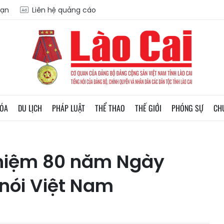
oạn
Liên hệ quảng cáo
HÓA
DU LỊCH
PHÁP LUẬT
THỂ THAO
THẾ GIỚI
PHÓNG SỰ
CH
 niệm 80 năm Ngày
 nói Việt Nam