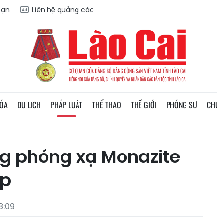
oạn
Liên hệ quảng cáo
HÓA
DU LỊCH
PHÁP LUẬT
THỂ THAO
THẾ GIỚI
PHÓNG SỰ
CH
ng phóng xạ Monazite
ép
8:09