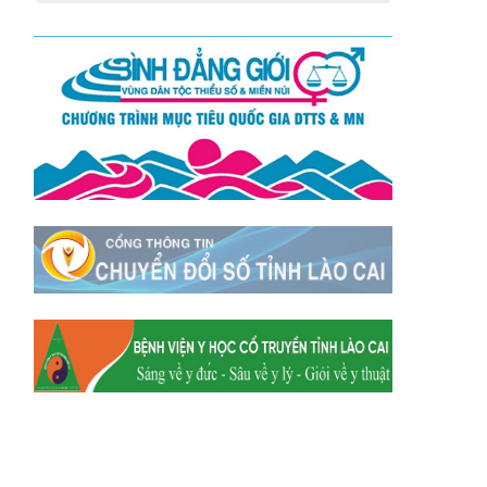
Xã Mường
Xã Dền Sáng
Hum
Xã Y Tý
Xã A Mú Sung
Xã Trịnh Tường
Xã Nậm Chày
Xã Bản Xèo
Xã Bát Xát
Xã Võ Lao
Xã Khánh Yên
Xã Văn Bàn
Xã Dương Quỳ
Xã Chiềng Ken
Xã Minh Lương
Xã Nậm Chảy
Xã Bảo Yên
Xã Nghĩa Đô
Xã Thượng Hà
Xã Xuân Hòa
Xã Phúc Khánh
Xã Bảo Hà
Xã Mường Bo