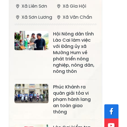
Xã Liên Sơn
Xã Gia Hội
Xã Sơn Lương
Xã Văn Chấn
Xã Thượng
Xã Chấn Thịnh
Hội Nông dân tỉnh
Bằng La
Lào Cai làm việc
Xã Phong Dụ
với Đảng ủy xã
Xã Nghĩa Tâm
Hạ
Mường Hum về
phát triển nông
Xã Châu Quế
Xã Lâm Giang
nghiệp, nông dân,
nông thôn
Xã Đông
Xã Tân Hợp
Cuông
Phúc Khánh ra
Xã Mậu A
Xã Xuân Ái
quân giải tỏa vi
phạm hành lang
Xã Lâm
an toàn giao
Xã Mỏ Vàng
Thượng
thông
Xã Lục Yên
Xã Tân Lĩnh