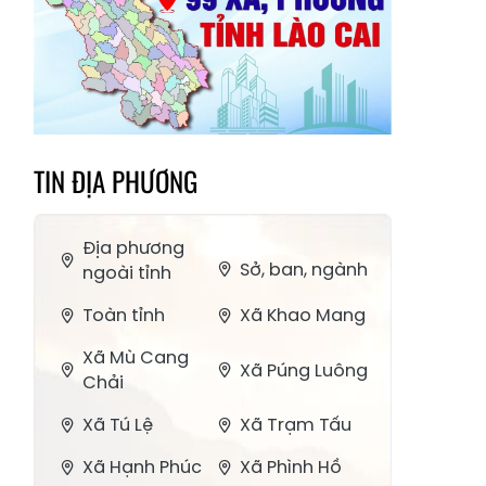
TIN ĐỊA PHƯƠNG
Địa phương
Sở, ban, ngành
ngoài tỉnh
Toàn tỉnh
Xã Khao Mang
Xã Mù Cang
Xã Púng Luông
Chải
Xã Tú Lệ
Xã Trạm Tấu
Xã Hạnh Phúc
Xã Phình Hồ