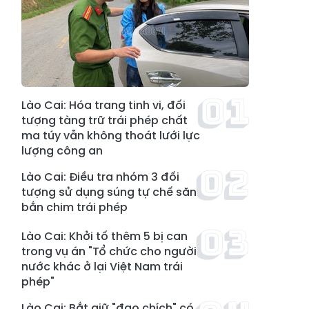
Lào Cai: Hóa trang tinh vi, đối
tượng tàng trữ trái phép chất
ma túy vẫn không thoát lưới lực
lượng công an
Lào Cai: Điều tra nhóm 3 đối
tượng sử dụng súng tự chế săn
bắn chim trái phép
Lào Cai: Khởi tố thêm 5 bị can
trong vụ án "Tổ chức cho người
nước khác ở lại Việt Nam trái
phép"
Lào Cai: Bắt giữ "đạo chích" có