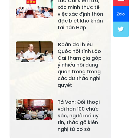
Lào Cai kiểm tra,
Xã Khánh Hòa
Xã Phúc Lợi
xác minh thực tế
việc xác định thôn
Xã Mường Lai
Xã Cảm Nhân
đặc biệt khó khăn
tại Tân Hợp
Xã Yên Thành
Xã Thác Bà
Xã Yên Bình
Xã Bảo Ái
Đoàn đại biểu
Quốc hội tỉnh Lào
Xã Hưng
Xã Trấn Yên
Cai tham gia góp
Khánh
ý nhiều nội dung
quan trọng trong
Xã Lương
Xã Việt Hồng
các dự thảo nghị
Thịnh
quyết
Xã Quy Mông
Xã Cốc San
Tả Van: Đối thoại
Xã Hợp Thành
Xã Phong Hải
với hơn 100 chức
Xã Xuân
sắc, người có uy
Xã Bảo Thắng
Quang
tín, tháo gỡ kiến
nghị từ cơ sở
Xã Tằng Loỏng
Xã Gia Phú