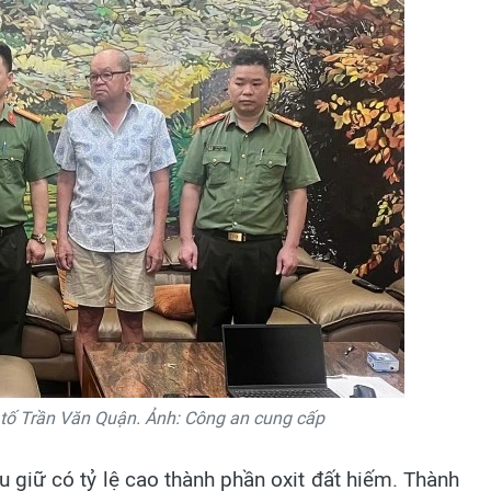
 tố Trần Văn Quận. Ảnh: Công an cung cấp
 giữ có tỷ lệ cao thành phần oxit đất hiếm. Thành