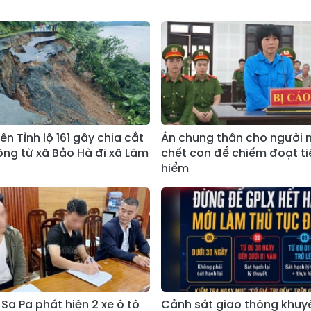
rên Tỉnh lộ 161 gây chia cắt
Án chung thân cho người 
ông từ xã Bảo Hà đi xã Lâm
chết con để chiếm đoạt t
hiểm
Sa Pa phát hiện 2 xe ô tô
Cảnh sát giao thông khuy