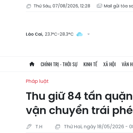
Thứ Sáu, 07/08/2026, 12:28
Mail gửi tòa s
Lào Cai,
23.1°C-28.3°C
CHÍNH TRỊ - THỜI SỰ
KINH TẾ
XÃ HỘI
VĂN 
Pháp luật
Thu giữ 84 tấn quặ
vận chuyển trái ph
T.H
Thứ Hai, ngày 18/05/2026 - 0