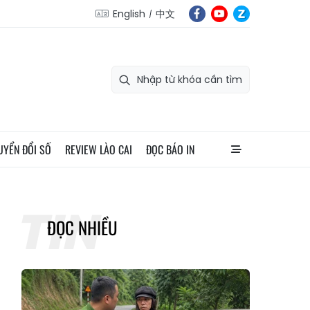
English
中文
UYỂN ĐỔI SỐ
REVIEW LÀO CAI
ĐỌC BÁO IN
ĐỌC NHIỀU