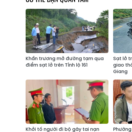
Khẩn trương mở đường tạm qua
Sạt lở t
điểm sạt lở trên Tỉnh lộ 161
giao th
Giang
Khởi tố người đi bộ gây tai nạn
Phường 