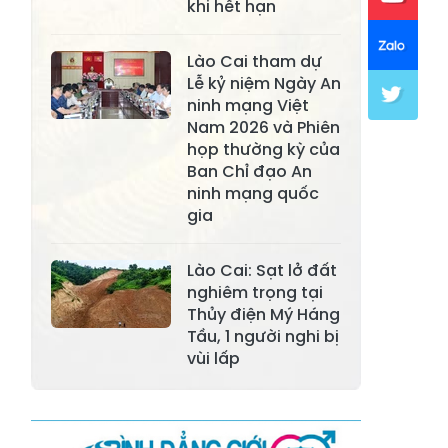
khi hết hạn
Xã Mường Lai
Xã Cảm Nhân
Lào Cai tham dự
Xã Yên Thành
Xã Thác Bà
Lễ kỷ niệm Ngày An
ninh mạng Việt
Xã Yên Bình
Xã Bảo Ái
Nam 2026 và Phiên
họp thường kỳ của
Xã Hưng
Xã Trấn Yên
Ban Chỉ đạo An
Khánh
ninh mạng quốc
Xã Lương
gia
Xã Việt Hồng
Thịnh
Lào Cai: Sạt lở đất
Xã Quy Mông
Xã Cốc San
nghiêm trọng tại
Thủy điện Mý Háng
Xã Hợp Thành
Xã Phong Hải
Tầu, 1 người nghi bị
Xã Xuân
vùi lấp
Xã Bảo Thắng
Quang
Xã Tằng Loỏng
Xã Gia Phú