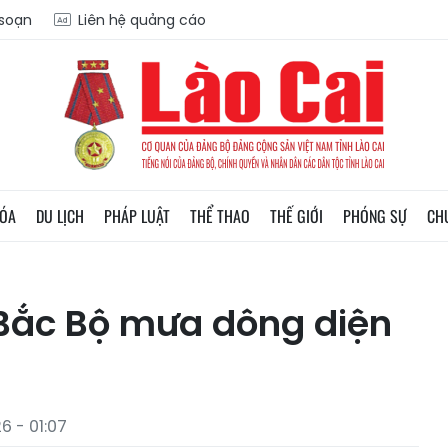
 soạn
Liên hệ quảng cáo
HÓA
DU LỊCH
PHÁP LUẬT
THỂ THAO
THẾ GIỚI
PHÓNG SỰ
CH
: Bắc Bộ mưa dông diện
6 - 01:07