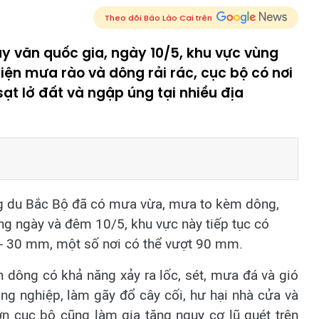
Theo dõi Báo Lào Cai trên
y văn quốc gia, ngày 10/5, khu vực vùng
hiện mưa rào và dông rải rác, cục bộ có nơi
sạt lở đất và ngập úng tại nhiều địa
ung du Bắc Bộ đã có mưa vừa, mưa to kèm dông,
g ngày và đêm 10/5, khu vực này tiếp tục có
 - 30 mm, một số nơi có thể vượt 90 mm.
 dông có khả năng xảy ra lốc, sét, mưa đá và gió
ng nghiệp, làm gãy đổ cây cối, hư hại nhà cửa và
ớn cục bộ cũng làm gia tăng nguy cơ lũ quét trên