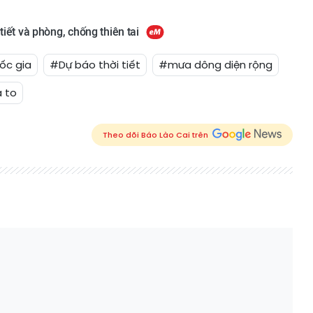
tiết và phòng, chống thiên tai
ốc gia
#Dự báo thời tiết
#mưa dông diện rộng
 to
Theo dõi Báo Lào Cai trên