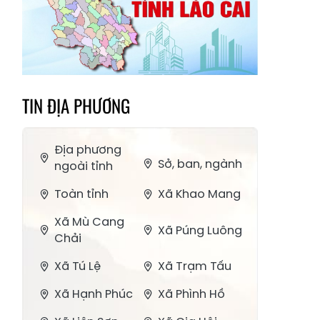
TIN ĐỊA PHƯƠNG
Địa phương
Sở, ban, ngành
ngoài tỉnh
Toàn tỉnh
Xã Khao Mang
Xã Mù Cang
Xã Púng Luông
Chải
Xã Tú Lệ
Xã Trạm Tấu
Xã Hạnh Phúc
Xã Phình Hồ