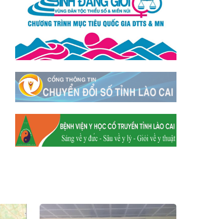
Xã Mường
Xã Dền Sáng
Hum
Xã Y Tý
Xã A Mú Sung
Xã Trịnh Tường
Xã Nậm Chày
Xã Bản Xèo
Xã Bát Xát
Xã Võ Lao
Xã Khánh Yên
Xã Văn Bàn
Xã Dương Quỳ
Xã Chiềng Ken
Xã Minh Lương
Xã Nậm Chảy
Xã Bảo Yên
Xã Nghĩa Đô
Xã Thượng Hà
Xã Xuân Hòa
Xã Phúc Khánh
Xã Bảo Hà
Xã Mường Bo