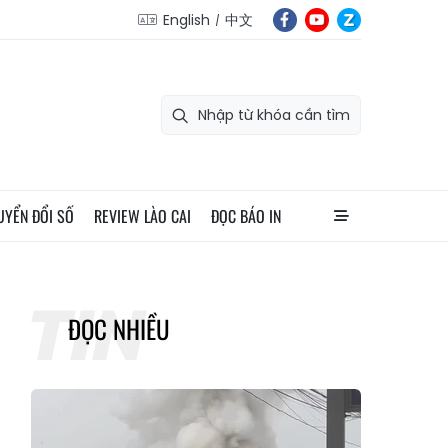
English
中文
UYỂN ĐỔI SỐ
REVIEW LÀO CAI
ĐỌC BÁO IN
ĐỌC NHIỀU