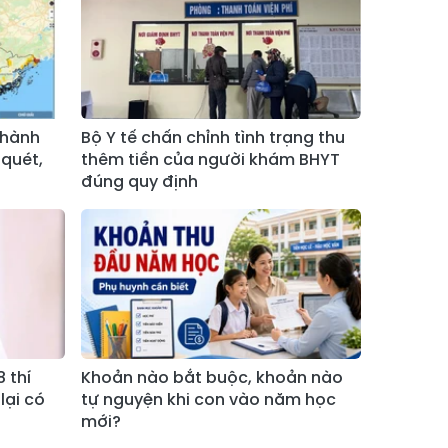
Xã Bản Hồ
Xã Tả Van
Xã Tả Phìn
Xã Cốc Lầu
Xã Bảo Nhai
Xã Bản Liền
Xã Bắc Hà
Xã Tả Củ Tỷ
thành
Bộ Y tế chấn chỉnh tình trạng thu
quét,
thêm tiền của người khám BHYT
Xã Lùng Phình
Xã Pha Long
đúng quy định
Xã Mường
Xã Bản Lầu
Khương
Xã Cao Sơn
Xã Si Ma Cai
Xã Sín Chéng
Xã Nậm Xé
Xã Ngũ Chỉ
Xã Chế Tạo
Sơn
 thí
Khoản nào bắt buộc, khoản nào
lại có
tự nguyện khi con vào năm học
Xã Lao Chải
Xã Nậm Có
mới?