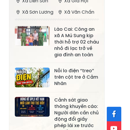
Xã Liên Sơn
Xã Gia Hội
Xã Sơn Lương
Xã Văn Chấn
Xã Thượng
Xã Chấn Thịnh
Lào Cai: Công an
Bằng La
xã A Mú Sung kịp
Xã Phong Dụ
thời hỗ trợ 02 cháu
Xã Nghĩa Tâm
Hạ
nhỏ đi lạc trở về
gia đình an toàn
Xã Châu Quế
Xã Lâm Giang
Xã Đông
Nỗi lo điện “treo”
Xã Tân Hợp
trên cột tre ở Cảm
Cuông
Nhân
Xã Mậu A
Xã Xuân Ái
Cảnh sát giao
Xã Lâm
Xã Mỏ Vàng
thông khuyến cáo:
Thượng
Người dân cần chủ
Xã Lục Yên
Xã Tân Lĩnh
động đổi giấy
phép lái xe trước
Xã Khánh Hòa
Xã Phúc Lợi