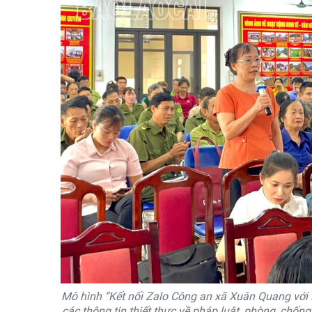
Mô hình “Kết nối Zalo Công an xã Xuân Quang với N
các thông tin thiết thực về pháp luật, phòng, chốn