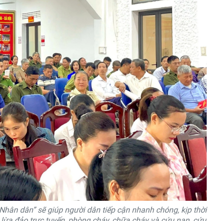
hân dân” sẽ giúp người dân tiếp cận nhanh chóng, kịp thời
g lừa đảo trực tuyến, phòng cháy, chữa cháy và cứu nạn, cứu