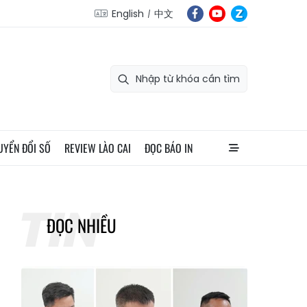
English
中文
UYỂN ĐỔI SỐ
REVIEW LÀO CAI
ĐỌC BÁO IN
ĐỌC NHIỀU