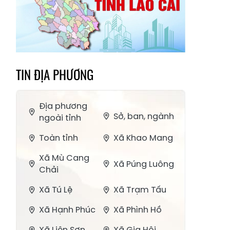
TIN ĐỊA PHƯƠNG
Địa phương
Sở, ban, ngành
ngoài tỉnh
Toàn tỉnh
Xã Khao Mang
Xã Mù Cang
Xã Púng Luông
Chải
Xã Tú Lệ
Xã Trạm Tấu
Xã Hạnh Phúc
Xã Phình Hồ
Xã Liên Sơn
Xã Gia Hội