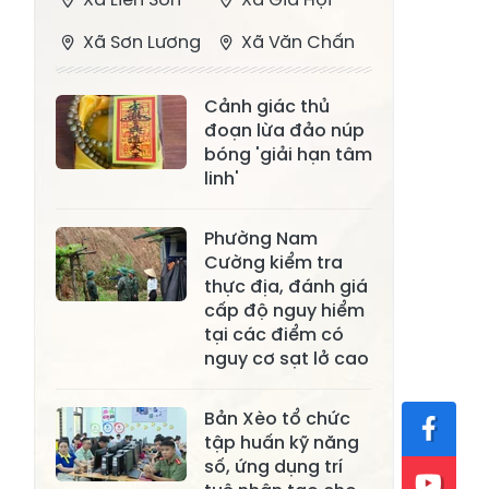
Xã Sơn Lương
Xã Văn Chấn
Xã Thượng
Xã Chấn Thịnh
Cảnh giác thủ
Bằng La
đoạn lừa đảo núp
Xã Phong Dụ
bóng 'giải hạn tâm
Xã Nghĩa Tâm
Hạ
linh'
Xã Châu Quế
Xã Lâm Giang
Phường Nam
Xã Đông
Cường kiểm tra
Xã Tân Hợp
thực địa, đánh giá
Cuông
cấp độ nguy hiểm
Xã Mậu A
Xã Xuân Ái
tại các điểm có
nguy cơ sạt lở cao
Xã Lâm
Xã Mỏ Vàng
Thượng
Bản Xèo tổ chức
Xã Lục Yên
Xã Tân Lĩnh
tập huấn kỹ năng
số, ứng dụng trí
Xã Khánh Hòa
Xã Phúc Lợi