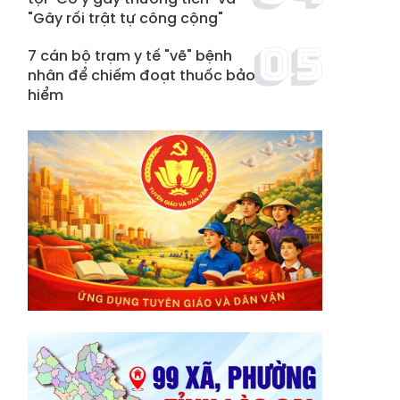
"Gây rối trật tự công cộng"
7 cán bộ trạm y tế "vẽ" bệnh
nhân để chiếm đoạt thuốc bảo
hiểm