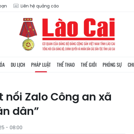
soạn
Liên hệ quảng cáo
HÓA
DU LỊCH
PHÁP LUẬT
THỂ THAO
THẾ GIỚI
PHÓNG SỰ
CH
 nối Zalo Công an xã
ân dân”
5 - 08:00