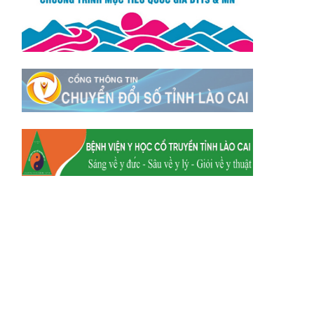
Xã Mường
Xã Dền Sáng
Hum
Xã Y Tý
Xã A Mú Sung
Xã Trịnh Tường
Xã Nậm Chày
Xã Bản Xèo
Xã Bát Xát
Xã Võ Lao
Xã Khánh Yên
Xã Văn Bàn
Xã Dương Quỳ
Xã Chiềng Ken
Xã Minh Lương
Xã Nậm Chảy
Xã Bảo Yên
Xã Nghĩa Đô
Xã Thượng Hà
Xã Xuân Hòa
Xã Phúc Khánh
Xã Bảo Hà
Xã Mường Bo