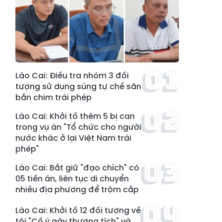
Lào Cai: Điều tra nhóm 3 đối
tượng sử dụng súng tự chế săn
bắn chim trái phép
Lào Cai: Khởi tố thêm 5 bị can
trong vụ án "Tổ chức cho người
nước khác ở lại Việt Nam trái
phép"
Lào Cai: Bắt giữ "đạo chích" có
05 tiền án, liên tục di chuyển
nhiều địa phương để trộm cắp
Lào Cai: Khởi tố 12 đối tượng về
tội "Cố ý gây thương tích" và