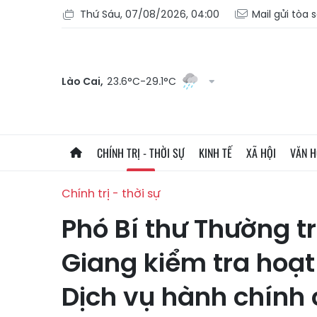
Thứ Sáu, 07/08/2026, 04:00
Mail gửi tòa 
Lào Cai,
23.6°C-29.1°C
CHÍNH TRỊ - THỜI SỰ
KINH TẾ
XÃ HỘI
VĂN 
Chính trị - thời sự
Phó Bí thư Thường t
Giang kiểm tra hoạ
Dịch vụ hành chính