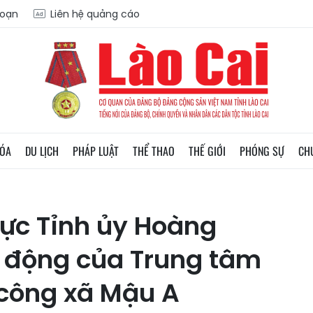
soạn
Liên hệ quảng cáo
HÓA
DU LỊCH
PHÁP LUẬT
THỂ THAO
THẾ GIỚI
PHÓNG SỰ
CH
rực Tỉnh ủy Hoàng
t động của Trung tâm
 công xã Mậu A