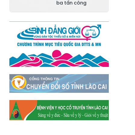
Xã Tằng Loỏng
Xã Gia Phú
ba tấn công
Xã Mường
Xã Dền Sáng
Hum
Xã Y Tý
Xã A Mú Sung
Xã Trịnh Tường
Xã Nậm Chày
Xã Bản Xèo
Xã Bát Xát
Xã Võ Lao
Xã Khánh Yên
Xã Văn Bàn
Xã Dương Quỳ
Xã Chiềng Ken
Xã Minh Lương
Xã Nậm Chảy
Xã Bảo Yên
Xã Nghĩa Đô
Xã Thượng Hà
Xã Xuân Hòa
Xã Phúc Khánh