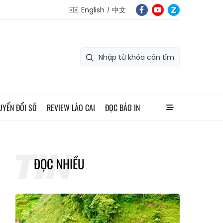
English
中文
UYỂN ĐỔI SỐ
REVIEW LÀO CAI
ĐỌC BÁO IN
ĐỌC NHIỀU