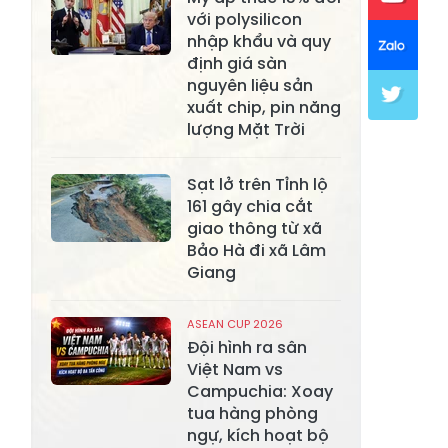
với polysilicon
Xã Khánh Hòa
Xã Phúc Lợi
nhập khẩu và quy
định giá sàn
Xã Mường Lai
Xã Cảm Nhân
nguyên liệu sản
xuất chip, pin năng
Xã Yên Thành
Xã Thác Bà
lượng Mặt Trời
Xã Yên Bình
Xã Bảo Ái
Sạt lở trên Tỉnh lộ
Xã Hưng
Xã Trấn Yên
161 gây chia cắt
Khánh
giao thông từ xã
Bảo Hà đi xã Lâm
Xã Lương
Xã Việt Hồng
Giang
Thịnh
Xã Quy Mông
Xã Cốc San
ASEAN CUP 2026
Đội hình ra sân
Xã Hợp Thành
Xã Phong Hải
Việt Nam vs
Campuchia: Xoay
Xã Xuân
Xã Bảo Thắng
tua hàng phòng
Quang
ngự, kích hoạt bộ