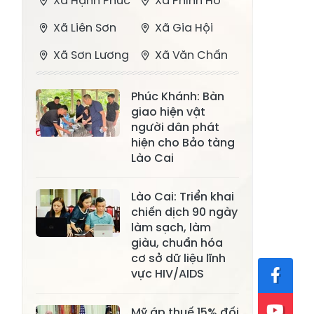
Xã Hạnh Phúc
Xã Phình Hồ
Xã Liên Sơn
Xã Gia Hội
Xã Sơn Lương
Xã Văn Chấn
Xã Thượng
Xã Chấn Thịnh
Phúc Khánh: Bàn
Bằng La
giao hiện vật
Xã Phong Dụ
người dân phát
Xã Nghĩa Tâm
Hạ
hiện cho Bảo tàng
Lào Cai
Xã Châu Quế
Xã Lâm Giang
Xã Đông
Lào Cai: Triển khai
Xã Tân Hợp
chiến dịch 90 ngày
Cuông
làm sạch, làm
Xã Mậu A
Xã Xuân Ái
giàu, chuẩn hóa
cơ sở dữ liệu lĩnh
Xã Lâm
vực HIV/AIDS
Xã Mỏ Vàng
Thượng
Xã Lục Yên
Xã Tân Lĩnh
Mỹ áp thuế 15% đối