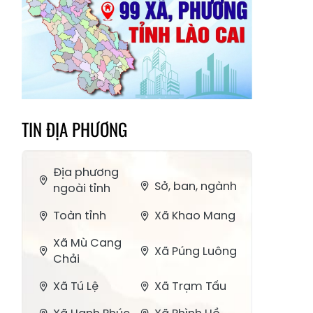
TIN ĐỊA PHƯƠNG
Địa phương
Sở, ban, ngành
ngoài tỉnh
Toàn tỉnh
Xã Khao Mang
Xã Mù Cang
Xã Púng Luông
Chải
Xã Tú Lệ
Xã Trạm Tấu