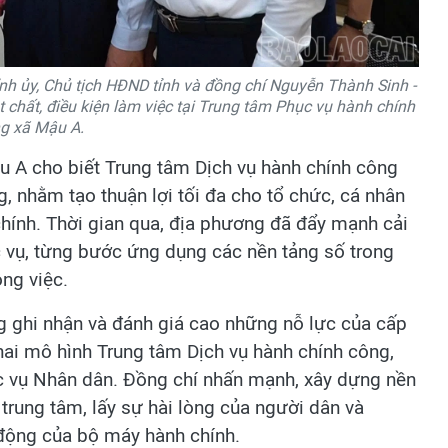
nh ủy, Chủ tịch HĐND tỉnh và đồng chí Nguyễn Thành Sinh -
t chất, điều kiện làm việc tại Trung tâm Phục vụ hành chính
g xã Mậu A.
u A cho biết Trung tâm Dịch vụ hành chính công
g, nhằm tạo thuận lợi tối đa cho tổ chức, cá nhân
 chính. Thời gian qua, địa phương đã đẩy mạnh cải
 vụ, từng bước ứng dụng các nền tảng số trong
ông việc.
g ghi nhận và đánh giá cao những nỗ lực của cấp
khai mô hình Trung tâm Dịch vụ hành chính công,
c vụ Nhân dân. Đồng chí nhấn mạnh, xây dựng nền
 trung tâm, lấy sự hài lòng của người dân và
động của bộ máy hành chính.