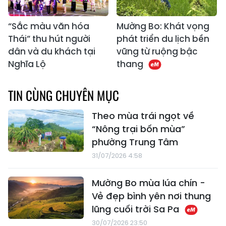
“Sắc màu văn hóa
Mường Bo: Khát vọng
Thái” thu hút người
phát triển du lịch bền
dân và du khách tại
vững từ ruộng bậc
Nghĩa Lộ
thang
TIN CÙNG CHUYÊN MỤC
Theo mùa trái ngọt về
“Nông trại bốn mùa”
phường Trung Tâm
31/07/2026 4:58
Mường Bo mùa lúa chín -
Vẻ đẹp bình yên nơi thung
lũng cuối trời Sa Pa
30/07/2026 23:50