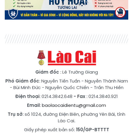
Giám đốc
: Lê Trường Giang
Phó Giám đốc
:
Nguyễn Tiến Tuấn
-
Nguyễn Thành Nam
-
Bùi Minh Đức
-
Nguyễn Quốc Chiến
-
Trần Thu Hiền
Điện thoại
: 0214.3842.648
- Fax
: 0214.3840.921
Email
:
baolaocaidientu@gmail.com
Trụ sở
: số 1024, đường Điện Biên, phường Yên Bái, tỉnh
Lào Cai.
Giấy phép xuất bản số:
150/GP-BTTTT