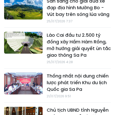
Sẵn sàng cho giải đua xe
đạp địa hình Mường Bo -
Vút bay trên sóng lúa vàng
25/07/2026 7:37
Lào Cai đầu tư 2.500 tỷ
đồng xây Hầm Hàm Rồng,
mở hướng giải quyết ùn tắc
giao thông Sa Pa
25/07/2026 4:28
Thống nhất nội dung chiến
lược phát triển Khu du lịch
Quốc gia Sa Pa
21/07/2026 9:51
Chủ tịch UBND tỉnh Nguyễn