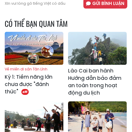
GỬI BÌNH LUẬN
Xin vui lòng gõ tiếng Việt có dấu
CÓ THỂ BẠN QUAN TÂM
Về miền di sản Tân Lĩnh
Lào Cai ban hành
Kỳ 1: Tiềm năng lớn
Hướng dẫn bảo đảm
chưa được "đánh
an toàn trong hoạt
thức"
động du lịch