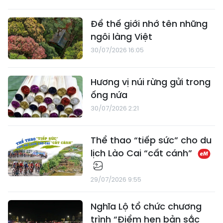
Để thế giới nhớ tên những
ngôi làng Việt
30/07/2026 16:05
Hương vị núi rừng gửi trong
ống nứa
30/07/2026 2:21
Thể thao “tiếp sức” cho du
lịch Lào Cai “cất cánh”
29/07/2026 9:55
Nghĩa Lộ tổ chức chương
trình “Điểm hẹn bản sắc