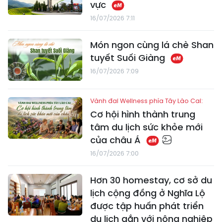
vực
16/07/2026 7:11
Món ngon cùng lá chè Shan
tuyết Suối Giàng
16/07/2026 7:09
Vành đai Wellness phía Tây Lào Cai:
Cơ hội hình thành trung
tâm du lịch sức khỏe mới
của châu Á
16/07/2026 7:00
Hơn 30 homestay, cơ sở du
lịch cộng đồng ở Nghĩa Lộ
được tập huấn phát triển
du lịch gắn với nông nghiệp