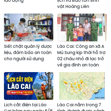
lao động
lịch và Bảo tồn sinh
vật Hoàng Liên
Siết chặt quản lý dược
Lào Cai: Công an xã A
liệu, đảm bảo an toàn
Mú Sung kịp thời hỗ trợ
cho người sử dụng
02 cháu nhỏ đi lạc trở
về gia đình an toàn
Lịch cắt điện tại Lào
Lào Cai nằm trong 7
Cai hôm nay ngày 6/8
tỉnh, thành được cảnh