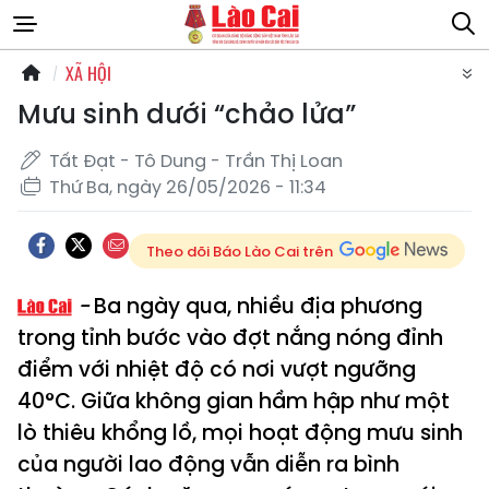
XÃ HỘI
Mưu sinh dưới “chảo lửa”
Tất Đạt - Tô Dung - Trần Thị Loan
Thứ Ba, ngày 26/05/2026 - 11:34
Theo dõi Báo Lào Cai trên
Ba ngày qua, nhiều địa phương
trong tỉnh bước vào đợt nắng nóng đỉnh
điểm với nhiệt độ có nơi vượt ngưỡng
40°C. Giữa không gian hầm hập như một
lò thiêu khổng lồ, mọi hoạt động mưu sinh
của người lao động vẫn diễn ra bình