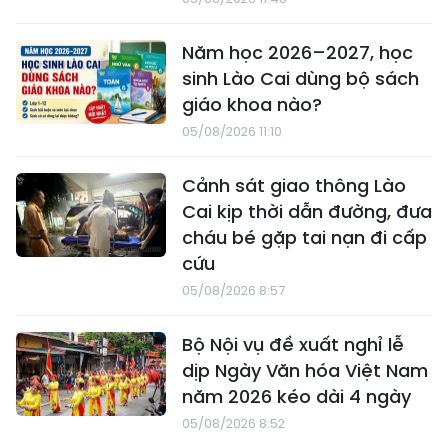
Năm học 2026–2027, học
sinh Lào Cai dùng bộ sách
giáo khoa nào?
05/08/2026 11:10
Cảnh sát giao thông Lào
Cai kịp thời dẫn đường, đưa
cháu bé gặp tai nạn đi cấp
cứu
05/08/2026 8:57
Bộ Nội vụ đề xuất nghỉ lễ
dịp Ngày Văn hóa Việt Nam
năm 2026 kéo dài 4 ngày
05/08/2026 8:52