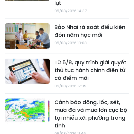
lụt
05/08/2026 14:37
Bảo Nhai rà soát điều kiện
đón năm học mới
05/08/2026 13:08
Từ 5/8, quy trình giải quyết
thủ tục hành chính điện tử
có điểm mới
05/08/2026 12:39
Cảnh báo dông, lốc, sét,
mưa đá và mưa lớn cục bộ
tại nhiều xã, phường trong
tỉnh
05/08/2026 11:46