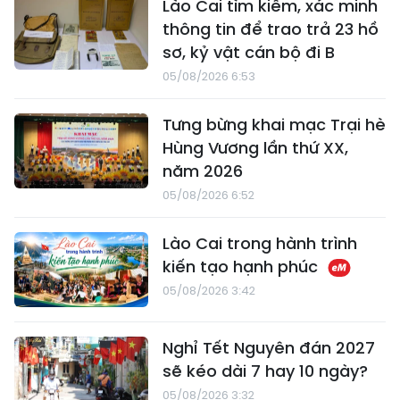
Lào Cai tìm kiếm, xác minh
thông tin để trao trả 23 hồ
sơ, kỷ vật cán bộ đi B
05/08/2026 6:53
Tưng bừng khai mạc Trại hè
Hùng Vương lần thứ XX,
năm 2026
05/08/2026 6:52
Lào Cai trong hành trình
kiến tạo hạnh phúc
05/08/2026 3:42
Nghỉ Tết Nguyên đán 2027
sẽ kéo dài 7 hay 10 ngày?
05/08/2026 3:32