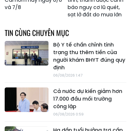
và 7/8
báo nguy cơ lũ quét,
sạt lở đất do mưa lớn
TIN CÙNG CHUYÊN MỤC
Bộ Y tế chấn chỉnh tình
trạng thu thêm tiền của
người khám BHYT đúng quy
định
06/08/2026 1:47
Cả nước dự kiến giảm hơn
17.000 đầu mối trường
công lập
06/08/2026 0:59
Hạ dần tuổi hưởng trợ cấp