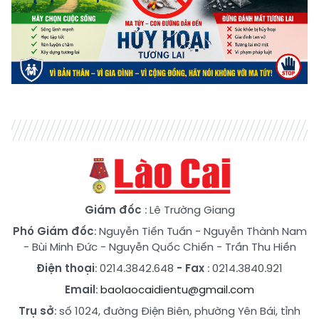
Giám đốc
: Lê Trường Giang
Phó Giám đốc
:
Nguyễn Tiến Tuấn
-
Nguyễn Thành Nam
-
Bùi Minh Đức
-
Nguyễn Quốc Chiến
-
Trần Thu Hiền
Điện thoại
: 0214.3842.648
- Fax
: 0214.3840.921
Email
:
baolaocaidientu@gmail.com
Trụ sở
: số 1024, đường Điện Biên, phường Yên Bái, tỉnh