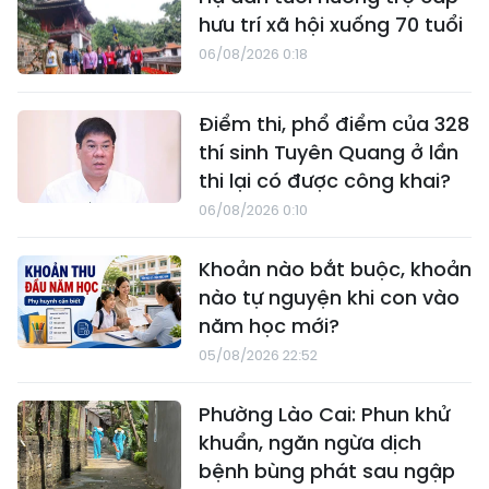
hưu trí xã hội xuống 70 tuổi
06/08/2026 0:18
Điểm thi, phổ điểm của 328
thí sinh Tuyên Quang ở lần
thi lại có được công khai?
06/08/2026 0:10
Khoản nào bắt buộc, khoản
nào tự nguyện khi con vào
năm học mới?
05/08/2026 22:52
Phường Lào Cai: Phun khử
khuẩn, ngăn ngừa dịch
bệnh bùng phát sau ngập