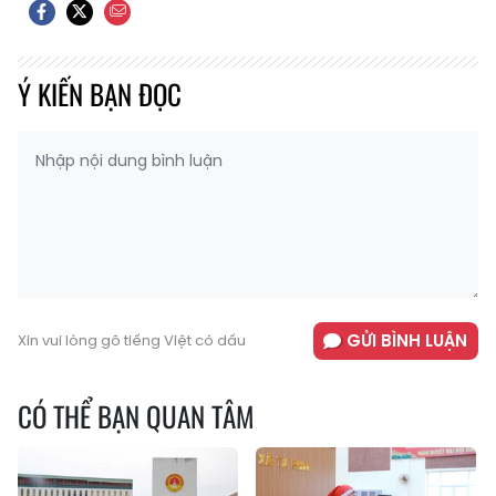
Ý KIẾN BẠN ĐỌC
GỬI BÌNH LUẬN
Xin vui lòng gõ tiếng Việt có dấu
CÓ THỂ BẠN QUAN TÂM