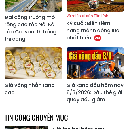
Về miền di sản Tân Lĩnh
Đại công trường mở
Kỳ cuối: Biến tiềm
rộng cao tốc Nội Bài -
năng thành động lực
Lào Cai sau 10 tháng
phát triển
thi công
Giá vàng nhẫn tăng
Giá xăng dầu hôm nay
cao
8/8/2026: Dầu thế giới
quay đầu giảm
TIN CÙNG CHUYÊN MỤC