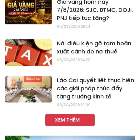
Giá vàng hôm nay
7/8/2026: SJC, BTMC, DOJI,
PNJ tiếp tục tăng?
06/08/2026 22:51
Nới điều kiện gỡ tạm hoãn
xuất cảnh do nợ thuế
06/08/2026 14:28
Lào Cai quyết liệt thực hiện
các giải pháp thúc đẩy
tăng trưởng kinh tế
06/08/2026 13:09
XEM THÊM