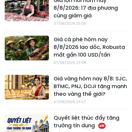
Giá lợn hơi hôm nay
8/8/2026: 17 địa phương
cùng giảm giá
07/08/2026 23:09
Giá cà phê hôm nay
8/8/2026 lao dốc, Robusta
mất gần 100 USD/tấn
07/08/2026 23:08
Giá vàng hôm nay 8/8: SJC,
BTMC, PNJ, DOJI tăng mạnh
theo vàng thế giới?
07/08/2026 23:07
Quyết liệt thúc đẩy tăng
trưởng tín dụng