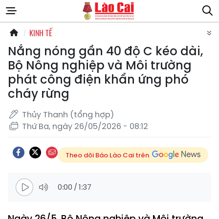
KINH TẾ
Nắng nóng gần 40 độ C kéo dài,
Bộ Nông nghiệp và Môi trường
phát công điện khẩn ứng phó
cháy rừng
Thủy Thanh (tổng hợp)
Thứ Ba, ngày 26/05/2026 - 08:12
Theo dõi Báo Lào Cai trên
0:00
/
1:37
Ngày 26/5, Bộ Nông nghiệp và Môi trường