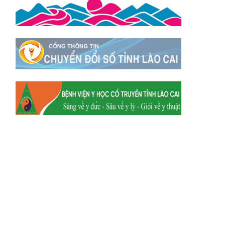
Xã Tằng Loỏng
Xã Gia Phú
Xã Mường
Xã Dền Sáng
Hum
Xã Y Tý
Xã A Mú Sung
Xã Trịnh Tường
Xã Nậm Chày
Xã Bản Xèo
Xã Bát Xát
Xã Võ Lao
Xã Khánh Yên
Xã Văn Bàn
Xã Dương Quỳ
Xã Chiềng Ken
Xã Minh Lương
Xã Nậm Chảy
Xã Bảo Yên
Xã Nghĩa Đô
Xã Thượng Hà
Xã Xuân Hòa
Xã Phúc Khánh