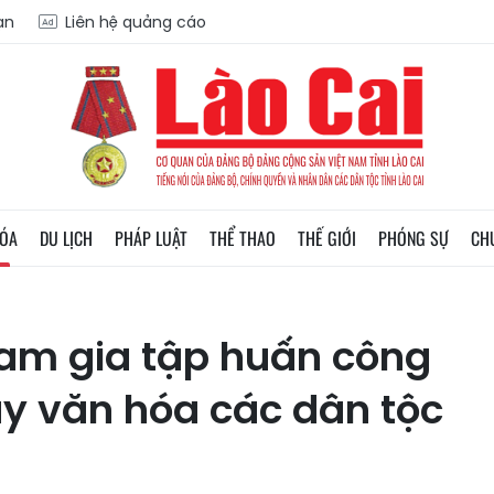
ạn
Liên hệ quảng cáo
HÓA
DU LỊCH
PHÁP LUẬT
THỂ THAO
THẾ GIỚI
PHÓNG SỰ
CH
ham gia tập huấn công
uy văn hóa các dân tộc