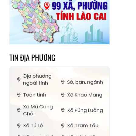
TIN ĐỊA PHƯƠNG
Địa phương
Sở, ban, ngành
ngoài tỉnh
Toàn tỉnh
Xã Khao Mang
Xã Mù Cang
Xã Púng Luông
Chải
Xã Tú Lệ
Xã Trạm Tấu