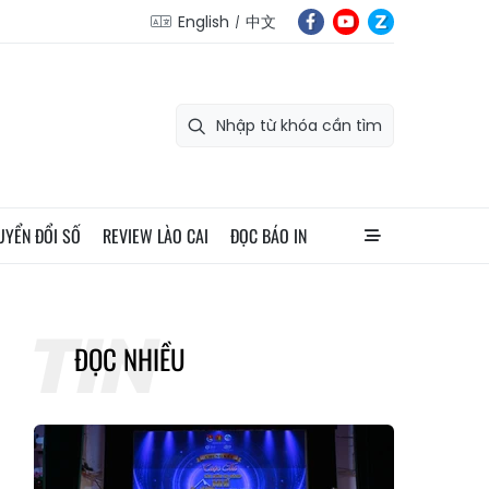
English
中文
UYỂN ĐỔI SỐ
REVIEW LÀO CAI
ĐỌC BÁO IN
ĐỌC NHIỀU