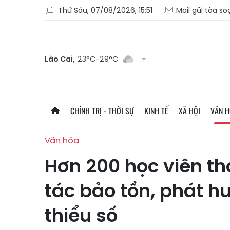
Thứ Sáu, 07/08/2026, 15:51
Mail gửi tòa so
Lào Cai,
23°C-29°C
CHÍNH TRỊ - THỜI SỰ
KINH TẾ
XÃ HỘI
VĂN 
Văn hóa
Hơn 200 học viên t
tác bảo tồn, phát h
thiểu số