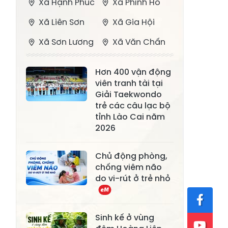
Xã Hạnh Phúc
Xã Phình Hồ
Xã Liên Sơn
Xã Gia Hội
Xã Sơn Lương
Xã Văn Chấn
Xã Thượng
Xã Chấn Thịnh
Hơn 400 vận động
Bằng La
viên tranh tài tại
Xã Phong Dụ
Giải Taekwondo
Xã Nghĩa Tâm
Hạ
trẻ các câu lạc bộ
tỉnh Lào Cai năm
Xã Châu Quế
Xã Lâm Giang
2026
Xã Đông
Xã Tân Hợp
Chủ động phòng,
Cuông
chống viêm não
Xã Mậu A
Xã Xuân Ái
do vi-rút ở trẻ nhỏ
Xã Lâm
Xã Mỏ Vàng
Thượng
Sinh kế ở vùng
Xã Lục Yên
Xã Tân Lĩnh