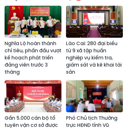
Nghĩa Lộ hoàn thành
Lào Cai: 280 đại biểu
chỉ tiêu, phấn đấu vượt
từ 9 xã tập huấn
kế hoạch phát triển
nghiệp vụ kiểm tra,
đảng viên trước 3
giám sát và kê khai tài
tháng
sản
Gần 5.000 cán bộ tổ
Phó Chủ tịch Thường
tuyên vận cơ sở được
trực HĐND tỉnh Vũ