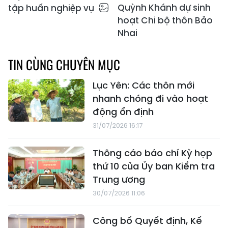
Quỳnh Khánh dự sinh
tập huấn nghiệp vụ
hoạt Chi bộ thôn Bảo
Nhai
TIN CÙNG CHUYÊN MỤC
Lục Yên: Các thôn mới
nhanh chóng đi vào hoạt
động ổn định
31/07/2026 16:17
Thông cáo báo chí Kỳ họp
thứ 10 của Ủy ban Kiểm tra
Trung ương
30/07/2026 11:06
Công bố Quyết định, Kế