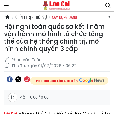
CHÍNH TRỊ - THỜI SỰ
XÂY DỰNG ĐẢNG
Hội nghị toàn quốc sơ kết 1 năm
vận hành mô hình tổ chức tổng
thể của hệ thống chính trị, mô
hình chính quyền 3 cấp
Phan Văn Tuấn
Thứ Tư, ngày 01/07/2026 - 06:22
Theo dõi Báo Lào Cai trên
0:00
/
0:00
Sáng 01/7, tại Hà Nội, Bộ Chính trị tổ