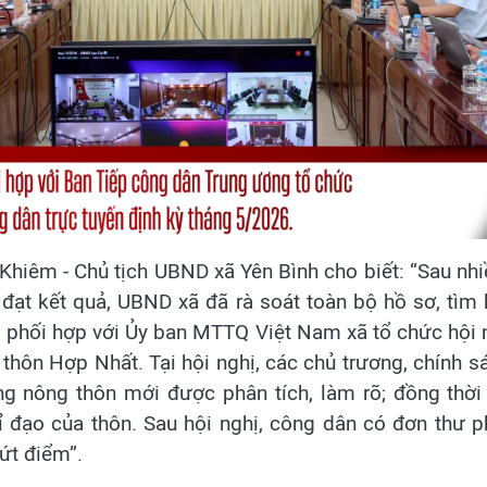
hiêm - Chủ tịch UBND xã Yên Bình cho biết: “Sau nhiề
đạt kết quả, UBND xã đã rà soát toàn bộ hồ sơ, tìm
i phối hợp với Ủy ban MTTQ Việt Nam xã tổ chức hội n
thôn Hợp Nhất. Tại hội nghị, các chủ trương, chính s
ng nông thôn mới được phân tích, làm rõ; đồng thời 
ỉ đạo của thôn. Sau hội nghị, công dân có đơn thư p
ứt điểm”.