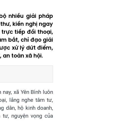
bộ nhiều giải pháp
thư, kiến nghị ngay
rực tiếp đối thoại,
m bắt, chỉ đạo giải
ược xử lý dứt điểm,
 an toàn xã hội.
nay, xã Yên Bình luôn
oại, lắng nghe tâm tư,
g dân, hộ kinh doanh,
m tư, nguyện vọng của