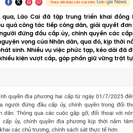
Theo dõi Báo Lào Cai trên
 qua, Lào Cai đã tập trung triển khai đồng 
 quả công tác tiếp công dân, giải quyết đơn 
, người đứng đầu cấp ủy, chính quyền các cấp t
nguyện vọng của Nhân dân, qua đó, kịp thời nắ
hát sinh. Nhiều vụ việc phức tạp, kéo dài đã đ
khiếu kiện vượt cấp, góp phần giữ vững trật tự,
ính quyền địa phương hai cấp từ ngày 01/7/2025 đến 
ủa người đứng đầu cấp ủy, chính quyền trong đối th
 dân. Thông qua các cuộc gặp gỡ, đối thoại với nôn
, cấp ủy, chính quyền địa phương kịp thời nắm tâ
 khai các chủ trương, chính sách sát thực tế hơn.