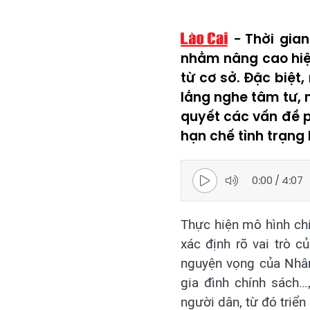
Thời gian
nhằm nâng cao hiệu
từ cơ sở. Đặc biệt
lắng nghe tâm tư, 
quyết các vấn đề p
hạn chế tình trạng 
0:00
/
4:07
Thực hiện mô hình ch
xác định rõ vai trò c
nguyện vọng của Nhân
gia đình chính sách…
người dân, từ đó triển