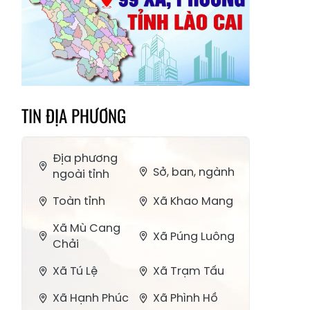
TIN ĐỊA PHƯƠNG
Địa phương
Sở, ban, ngành
ngoài tỉnh
Toàn tỉnh
Xã Khao Mang
Xã Mù Cang
Xã Púng Luông
Chải
Xã Tú Lệ
Xã Trạm Tấu
Xã Hạnh Phúc
Xã Phình Hồ