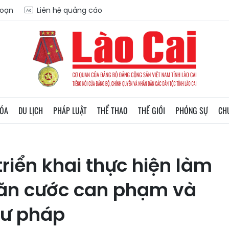
soạn
Liên hệ quảng cáo
HÓA
DU LỊCH
PHÁP LUẬT
THỂ THAO
THẾ GIỚI
PHÓNG SỰ
CH
triển khai thực hiện làm
 căn cước can phạm và
 tư pháp