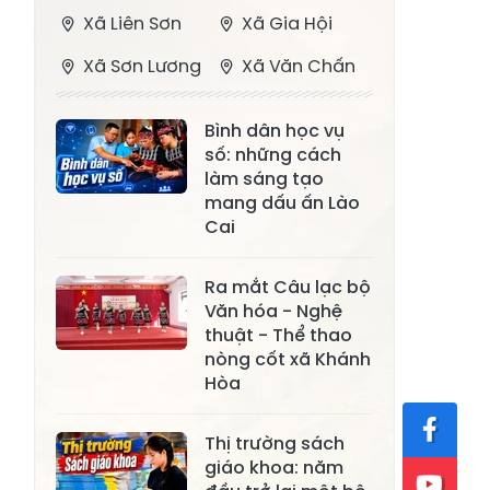
Xã Liên Sơn
Xã Gia Hội
Xã Sơn Lương
Xã Văn Chấn
Xã Thượng
Xã Chấn Thịnh
Bình dân học vụ
Bằng La
số: những cách
Xã Phong Dụ
làm sáng tạo
Xã Nghĩa Tâm
Hạ
mang dấu ấn Lào
Cai
Xã Châu Quế
Xã Lâm Giang
Xã Đông
Ra mắt Câu lạc bộ
Xã Tân Hợp
Văn hóa - Nghệ
Cuông
thuật - Thể thao
Xã Mậu A
Xã Xuân Ái
nòng cốt xã Khánh
Hòa
Xã Lâm
Xã Mỏ Vàng
Thượng
Thị trường sách
Xã Lục Yên
Xã Tân Lĩnh
giáo khoa: năm