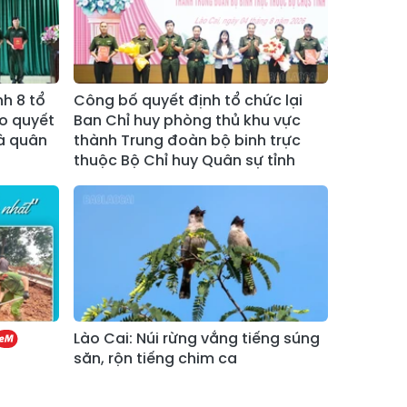
Xã Bản Hồ
Xã Tả Van
Xã Tả Phìn
Xã Cốc Lầu
Xã Bảo Nhai
Xã Bản Liền
h 8 tổ
Công bố quyết định tổ chức lại
ao quyết
Ban Chỉ huy phòng thủ khu vực
Xã Bắc Hà
Xã Tả Củ Tỷ
và quân
thành Trung đoàn bộ binh trực
thuộc Bộ Chỉ huy Quân sự tỉnh
Xã Lùng Phình
Xã Pha Long
Xã Mường
Xã Bản Lầu
Khương
Xã Cao Sơn
Xã Si Ma Cai
Xã Sín Chéng
Xã Nậm Xé
Xã Ngũ Chỉ
Lào Cai: Núi rừng vắng tiếng súng
Xã Chế Tạo
Sơn
săn, rộn tiếng chim ca
Xã Lao Chải
Xã Nậm Có