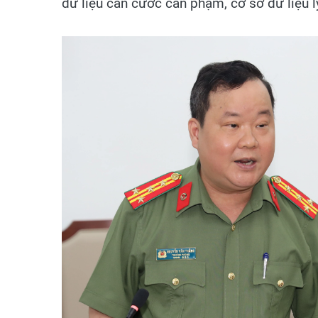
dữ liệu căn cước can phạm, cơ sở dữ liệu lý