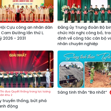
 Hội Cựu công an nhân dân
Đảng ủy Trung đoàn Bộ bin
Cam Đường lần thứ I,
chức Hội nghị công bố, tr
ỳ 2026 - 2031
định về công tác cán bộ 
nhân chuyên nghiệp
Thi đua Quyết thắng trong lực lượng
Sáng tinh thần “Ba nhất”
uân khu 2
y truyền thống, bứt phá
ành động