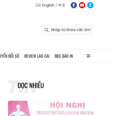
English
中文
UYỂN ĐỔI SỐ
REVIEW LÀO CAI
ĐỌC BÁO IN
ĐỌC NHIỀU