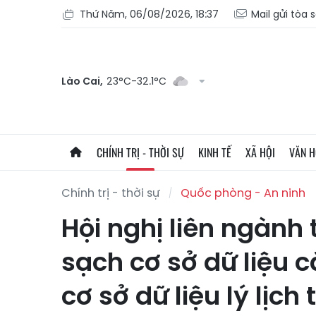
Thứ Năm, 06/08/2026, 18:37
Mail gửi tòa 
Lào Cai,
23°C-32.1°C
CHÍNH TRỊ - THỜI SỰ
KINH TẾ
XÃ HỘI
VĂN 
Chính trị - thời sự
Quốc phòng - An ninh
Hội nghị liên ngành 
sạch cơ sở dữ liệu
cơ sở dữ liệu lý lịch