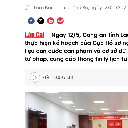
Lâm Bùi
Thứ Ba, ngày 12/05/2026
Ngày 12/5, Công an tỉnh Lào
thực hiện kế hoạch của Cục Hồ sơ n
liệu căn cước can phạm và cơ sở dữ li
tư pháp, cung cấp thông tin lý lịch 
0:00
/
1:13