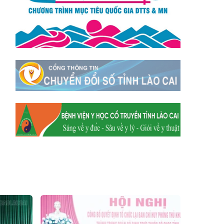
Xã Mường
Xã Dền Sáng
Hum
Xã Y Tý
Xã A Mú Sung
Xã Trịnh Tường
Xã Nậm Chày
Xã Bản Xèo
Xã Bát Xát
Xã Võ Lao
Xã Khánh Yên
Xã Văn Bàn
Xã Dương Quỳ
Xã Chiềng Ken
Xã Minh Lương
Xã Nậm Chảy
Xã Bảo Yên
Xã Nghĩa Đô
Xã Thượng Hà
Xã Xuân Hòa
Xã Phúc Khánh
Xã Bảo Hà
Xã Mường Bo