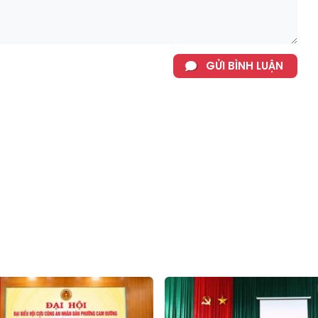
GỬI BÌNH LUẬN