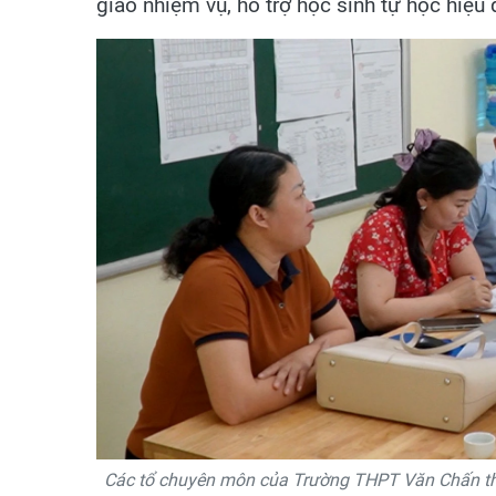
giao nhiệm vụ, hỗ trợ học sinh tự học hiệu 
Các tổ chuyên môn của Trường THPT Văn Chấn thườ