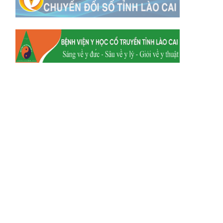
Xã Mường
Xã Dền Sáng
Hum
Xã Y Tý
Xã A Mú Sung
Xã Trịnh Tường
Xã Nậm Chày
Xã Bản Xèo
Xã Bát Xát
Xã Võ Lao
Xã Khánh Yên
Xã Văn Bàn
Xã Dương Quỳ
Xã Chiềng Ken
Xã Minh Lương
Xã Nậm Chảy
Xã Bảo Yên
Xã Nghĩa Đô
Xã Thượng Hà
Xã Xuân Hòa
Xã Phúc Khánh
Xã Bảo Hà
Xã Mường Bo