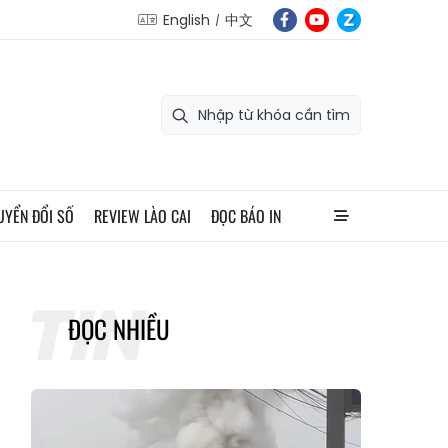
English
中文
UYỂN ĐỔI SỐ
REVIEW LÀO CAI
ĐỌC BÁO IN
ĐỌC NHIỀU