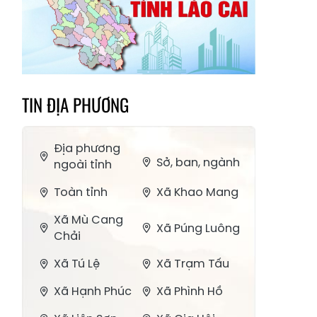
TIN ĐỊA PHƯƠNG
Địa phương
Sở, ban, ngành
ngoài tỉnh
Toàn tỉnh
Xã Khao Mang
Xã Mù Cang
Xã Púng Luông
Chải
Xã Tú Lệ
Xã Trạm Tấu
Xã Hạnh Phúc
Xã Phình Hồ