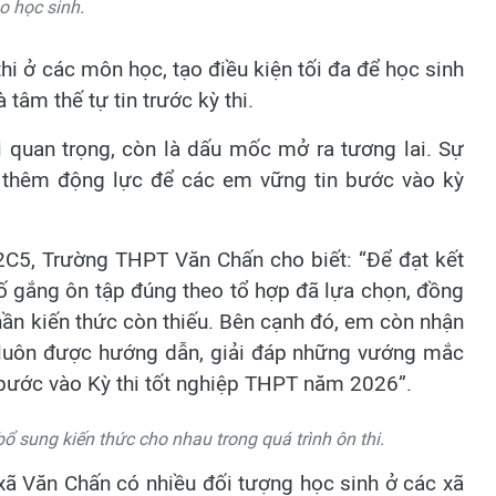
o học sinh.
i ở các môn học, tạo điều kiện tối đa để học sinh
tâm thế tự tin trước kỳ thi.
hi quan trọng, còn là dấu mốc mở ra tương lai. Sự
p thêm động lực để các em vững tin bước vào kỳ
C5, Trường THPT Văn Chấn cho biết: “Để đạt kết
 cố gắng ôn tập đúng theo tổ hợp đã lựa chọn, đồng
hần kiến thức còn thiếu. Bên cạnh đó, em còn nhận
, luôn được hướng dẫn, giải đáp những vướng mắc
n bước vào Kỳ thi tốt nghiệp THPT năm 2026”.