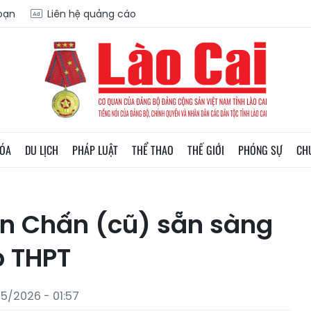
soạn
Liên hệ quảng cáo
HÓA
DU LỊCH
PHÁP LUẬT
THỂ THAO
THẾ GIỚI
PHÓNG SỰ
CH
ăn Chấn (cũ) sẵn sàng
p THPT
5/2026 - 01:57