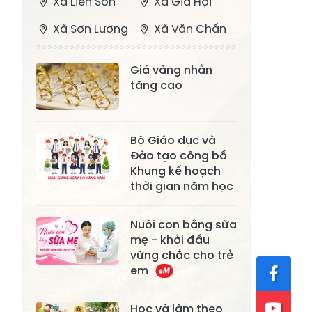
Xã Liên Sơn
Xã Gia Hội
Xã Sơn Lương
Xã Văn Chấn
Xã Thượng
Xã Chấn Thịnh
Giá vàng nhẫn
Bằng La
tăng cao
Xã Phong Dụ
Xã Nghĩa Tâm
Hạ
Bộ Giáo dục và
Xã Châu Quế
Xã Lâm Giang
Đào tạo công bố
Xã Đông
Khung kế hoạch
Xã Tân Hợp
Cuông
thời gian năm học
Xã Mậu A
Xã Xuân Ái
Nuôi con bằng sữa
mẹ - khởi đầu
Xã Lâm
Xã Mỏ Vàng
vững chắc cho trẻ
Thượng
em
Xã Lục Yên
Xã Tân Lĩnh
Học và làm theo
Xã Khánh Hòa
Xã Phúc Lợi