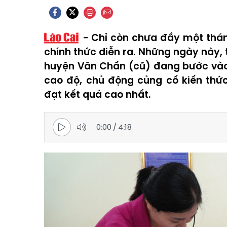
Chỉ còn chưa đầy một thán
chính thức diễn ra. Những ngày này, 
huyện Văn Chấn (cũ) đang bước vào g
cao độ, chủ động củng cố kiến thức
đạt kết quả cao nhất.
0:00
/
4:18