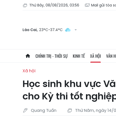
Thứ Bảy, 08/08/2026, 03:56
Mail gửi tòa 
Lào Cai,
23°C-37.4°C
CHÍNH TRỊ - THỜI SỰ
KINH TẾ
XÃ HỘI
VĂN 
Xã hội
Học sinh khu vực V
cho Kỳ thi tốt nghiệ
Quang Tuấn
Thứ Năm, ngày 14/0