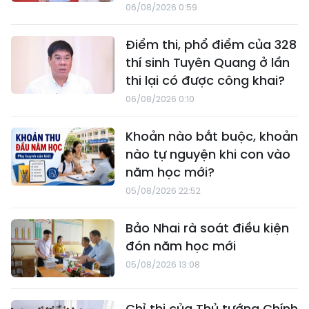
06/08/2026 0:59
Điểm thi, phổ điểm của 328
thí sinh Tuyên Quang ở lần
thi lại có được công khai?
06/08/2026 0:10
Khoản nào bắt buộc, khoản
nào tự nguyện khi con vào
năm học mới?
05/08/2026 22:52
Bảo Nhai rà soát điều kiện
đón năm học mới
05/08/2026 13:08
Chỉ thị của Thủ tướng Chính