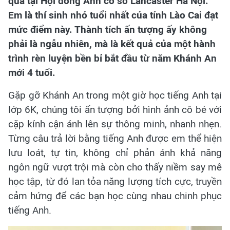
qua tại Hội đồng Anh cơ sở Lancaster Hà Nội.
Em là thí sinh nhỏ tuổi nhất của tỉnh Lào Cai đạt
mức điểm này. Thành tích ấn tượng ấy không
phải là ngẫu nhiên, mà là kết quả của một hành
trình rèn luyện bền bỉ bắt đầu từ năm Khánh An
mới 4 tuổi.
Gặp gỡ Khánh An trong một giờ học tiếng Anh tại
lớp 6K, chúng tôi ấn tượng bởi hình ảnh cô bé với
cặp kính cận ánh lên sự thông minh, nhanh nhẹn.
Từng câu trả lời bằng tiếng Anh được em thể hiện
lưu loát, tự tin, không chỉ phản ánh khả năng
ngôn ngữ vượt trội mà còn cho thấy niềm say mê
học tập, từ đó lan tỏa năng lượng tích cực, truyền
cảm hứng để các bạn học cùng nhau chinh phục
tiếng Anh.