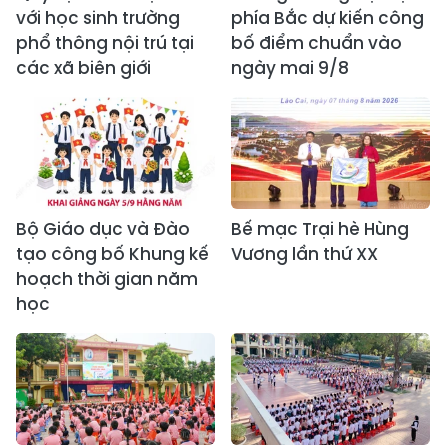
với học sinh trường
phía Bắc dự kiến công
phổ thông nội trú tại
bố điểm chuẩn vào
các xã biên giới
ngày mai 9/8
Bộ Giáo dục và Đào
Bế mạc Trại hè Hùng
tạo công bố Khung kế
Vương lần thứ XX
hoạch thời gian năm
học