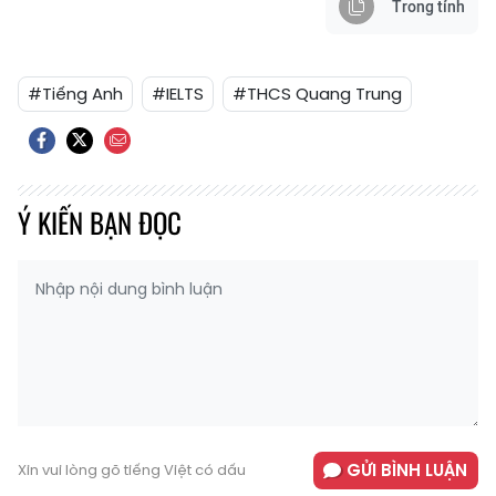
Trong tỉnh
#Tiếng Anh
#IELTS
#THCS Quang Trung
Ý KIẾN BẠN ĐỌC
GỬI BÌNH LUẬN
Xin vui lòng gõ tiếng Việt có dấu