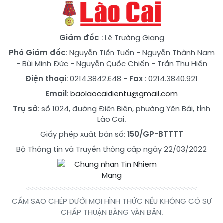
Giám đốc
: Lê Trường Giang
Phó Giám đốc
:
Nguyễn Tiến Tuấn
-
Nguyễn Thành Nam
-
Bùi Minh Đức
-
Nguyễn Quốc Chiến
-
Trần Thu Hiền
Điện thoại
: 0214.3842.648
- Fax
: 0214.3840.921
Email
:
baolaocaidientu@gmail.com
Trụ sở
: số 1024, đường Điện Biên, phường Yên Bái, tỉnh
Lào Cai.
Giấy phép xuất bản số:
150/GP-BTTTT
Bộ Thông tin và Truyền thông cấp ngày 22/03/2022
CẤM SAO CHÉP DƯỚI MỌI HÌNH THỨC NẾU KHÔNG CÓ SỰ
CHẤP THUẬN BẰNG VĂN BẢN.