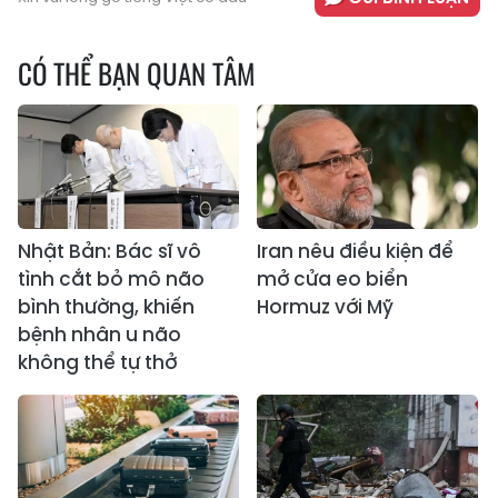
CÓ THỂ BẠN QUAN TÂM
Nhật Bản: Bác sĩ vô
Iran nêu điều kiện để
tình cắt bỏ mô não
mở cửa eo biển
bình thường, khiến
Hormuz với Mỹ
bệnh nhân u não
không thể tự thở