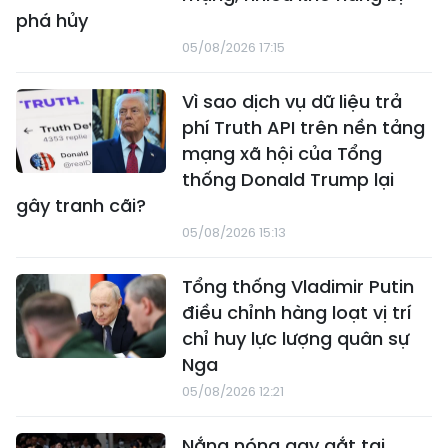
phá hủy
05/08/2026 17:15
Vì sao dịch vụ dữ liệu trả
phí Truth API trên nền tảng
mạng xã hội của Tổng
thống Donald Trump lại
gây tranh cãi?
05/08/2026 15:13
Tổng thống Vladimir Putin
điều chỉnh hàng loạt vị trí
chỉ huy lực lượng quân sự
Nga
05/08/2026 12:21
Nắng nóng gay gắt tại