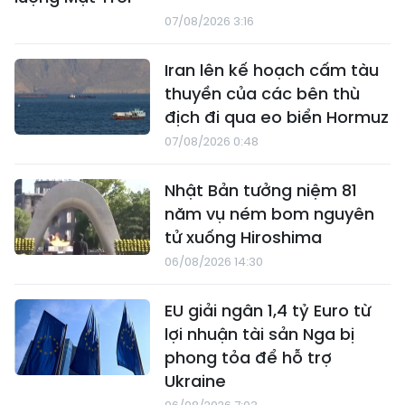
07/08/2026 3:16
Iran lên kế hoạch cấm tàu
thuyền của các bên thù
địch đi qua eo biển Hormuz
07/08/2026 0:48
Nhật Bản tưởng niệm 81
năm vụ ném bom nguyên
tử xuống Hiroshima
06/08/2026 14:30
EU giải ngân 1,4 tỷ Euro từ
lợi nhuận tài sản Nga bị
phong tỏa để hỗ trợ
Ukraine