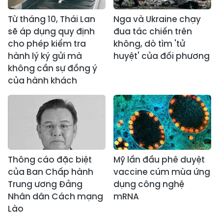
Từ tháng 10, Thái Lan
Nga và Ukraine chạy
sẽ áp dụng quy định
đua tác chiến trên
cho phép kiểm tra
không, dò tìm 'tử
hành lý ký gửi mà
huyệt' của đối phương
không cần sự đồng ý
của hành khách
Thông cáo đặc biệt
Mỹ lần đầu phê duyệt
của Ban Chấp hành
vaccine cúm mùa ứng
Trung ương Đảng
dụng công nghệ
Nhân dân Cách mạng
mRNA
Lào