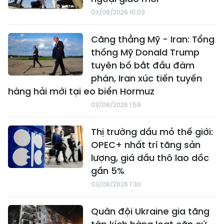
03/08/2026 10:03
Căng thẳng Mỹ - Iran: Tổng
thống Mỹ Donald Trump
tuyên bố bắt đầu đàm
phán, Iran xúc tiến tuyến
hàng hải mới tại eo biển Hormuz
03/08/2026 1:59
Thị trường dầu mỏ thế giới:
OPEC+ nhất trí tăng sản
lượng, giá dầu thô lao dốc
gần 5%
03/08/2026 1:30
Quân đội Ukraine gia tăng