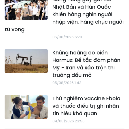
Nhật Bản và Hàn Quốc
khiến hàng nghìn người
nhập viện, hàng chục người
tử vong
05/08/2026 6:28
Khủng hoảng eo biển
Hormuz: Bế tắc đàm phán
Mỹ - Iran và xáo trộn thị
trường dầu mỏ
05/08/2026 1:43
Thử nghiệm vaccine Ebola
và thuốc điều trị ghi nhận
tín hiệu khả quan
04/08/2026 23:56