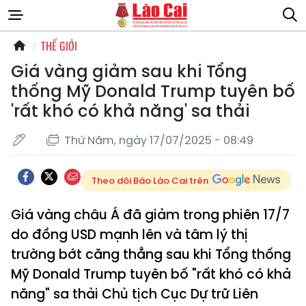
THẾ GIỚI
Giá vàng giảm sau khi Tổng
thống Mỹ Donald Trump tuyên bố
'rất khó có khả năng' sa thải
Thứ Năm, ngày 17/07/2025 - 08:49
Theo dõi Báo Lào Cai trên
Giá vàng châu Á đã giảm trong phiên 17/7
do đồng USD mạnh lên và tâm lý thị
trường bớt căng thẳng sau khi Tổng thống
Mỹ Donald Trump tuyên bố "rất khó có khả
năng" sa thải Chủ tịch Cục Dự trữ Liên