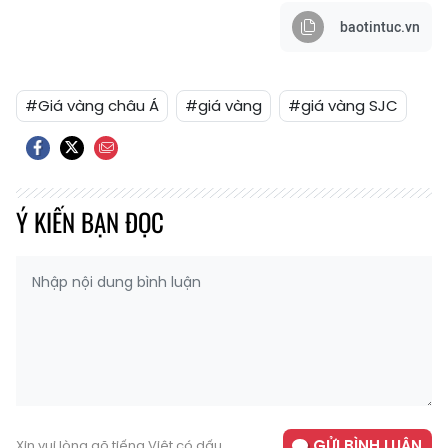
baotintuc.vn
#Giá vàng châu Á
#giá vàng
#giá vàng SJC
Ý KIẾN BẠN ĐỌC
GỬI BÌNH LUẬN
Xin vui lòng gõ tiếng Việt có dấu