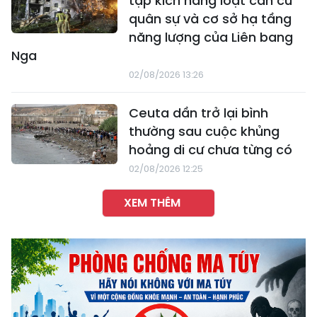
tập kích hàng loạt căn cứ
quân sự và cơ sở hạ tầng
năng lượng của Liên bang
Nga
02/08/2026 13:26
Ceuta dần trở lại bình
thường sau cuộc khủng
hoảng di cư chưa từng có
02/08/2026 12:25
XEM THÊM