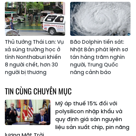
Thủ tướng Thái Lan: Vụ
Bão Dolphin tiến sát:
xả súng trường học ở
Nhật Bản phát lệnh sơ
tỉnh Nonthaburi khiến
tán hàng trăm nghìn
8 người chết, hơn 30
người, Trung Quốc
người bị thương
nâng cảnh báo
TIN CÙNG CHUYÊN MỤC
Mỹ áp thuế 15% đối với
polysilicon nhập khẩu và
quy định giá sàn nguyên
liệu sản xuất chip, pin năng
lượng Mặt Trời