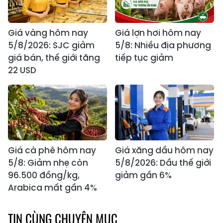
Giá vàng hôm nay
Giá lợn hơi hôm nay
5/8/2026: SJC giảm
5/8: Nhiều địa phương
giá bán, thế giới tăng
tiếp tục giảm
22 USD
Giá cà phê hôm nay
Giá xăng dầu hôm nay
5/8: Giảm nhẹ còn
5/8/2026: Dầu thế giới
96.500 đồng/kg,
giảm gần 6%
Arabica mất gần 4%
TIN CÙNG CHUYÊN MỤC