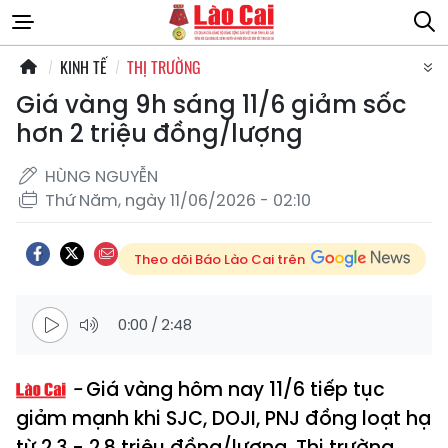
KINH TẾ
THỊ TRƯỜNG
Giá vàng 9h sáng 11/6 giảm sốc
hơn 2 triệu đồng/lượng
HÙNG NGUYỄN
Thứ Năm, ngày 11/06/2026 - 02:10
Theo dõi Báo Lào Cai trên
0:00
/
2:48
Giá vàng hôm nay 11/6 tiếp tục
giảm mạnh khi SJC, DOJI, PNJ đồng loạt hạ
từ 2,3 - 2,8 triệu đồng/lượng. Thị trường