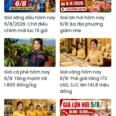
Giá xăng dầu hôm nay
Giá lợn hơi hôm nay
6/8/2026: Chờ điều
6/8: Ba địa phương
chỉnh mới lúc 15 giờ
giảm nhẹ
Giá cà phê hôm nay
Giá vàng hôm nay
6/8: Tăng mạnh tới
6/8: Thế giới tăng 173
1.800 đồng/kg
USD, SJC lên 141,8 triệu
đồng