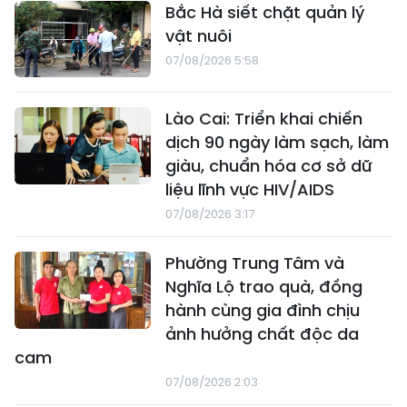
Bắc Hà siết chặt quản lý
vật nuôi
07/08/2026 5:58
Lào Cai: Triển khai chiến
dịch 90 ngày làm sạch, làm
giàu, chuẩn hóa cơ sở dữ
liệu lĩnh vực HIV/AIDS
07/08/2026 3:17
Phường Trung Tâm và
Nghĩa Lộ trao quà, đồng
hành cùng gia đình chịu
ảnh hưởng chất độc da
cam
07/08/2026 2:03