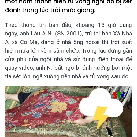
một nam thanh niên tử vong nghi do bị sét
đánh trong lúc trời mưa giông.
Theo thông tin ban đầu, khoảng 15 giờ cùng
ngày, anh Lầu A N. (SN 2001), trú tại bản Xá Nhá
A, xã Co Mạ, đang ở nhà ông ngoại thì trời xuất
hiện mưa lớn kèm sấm chớp. Trong lúc đứng gần
cửa phụ của ngôi nhà và sử dụng điện thoại để
quay video, anh N. bất ngờ bị ảnh hưởng bởi một
tia sét lớn, ngã xuống nền nhà và tử vong sau đó.