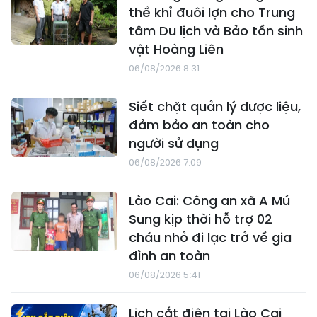
thể khỉ đuôi lợn cho Trung
tâm Du lịch và Bảo tồn sinh
vật Hoàng Liên
06/08/2026 8:31
Siết chặt quản lý dược liệu,
đảm bảo an toàn cho
người sử dụng
06/08/2026 7:09
Lào Cai: Công an xã A Mú
Sung kịp thời hỗ trợ 02
cháu nhỏ đi lạc trở về gia
đình an toàn
06/08/2026 5:41
Lịch cắt điện tại Lào Cai