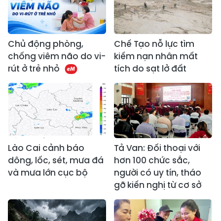
Chủ động phòng,
Chế Tạo nỗ lực tìm
chống viêm não do vi-
kiếm nạn nhân mất
rút ở trẻ nhỏ
tích do sạt lở đất
Lào Cai cảnh báo
Tả Van: Đối thoại với
dông, lốc, sét, mưa đá
hơn 100 chức sắc,
và mưa lớn cục bộ
người có uy tín, tháo
gỡ kiến nghị từ cơ sở