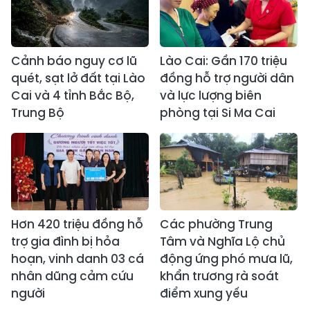
Cảnh báo nguy cơ lũ
Lào Cai: Gần 170 triệu
quét, sạt lở đất tại Lào
đồng hỗ trợ người dân
Cai và 4 tỉnh Bắc Bộ,
và lực lượng biên
Trung Bộ
phòng tại Si Ma Cai
Hơn 420 triệu đồng hỗ
Các phường Trung
trợ gia đình bị hỏa
Tâm và Nghĩa Lộ chủ
hoạn, vinh danh 03 cá
động ứng phó mưa lũ,
nhân dũng cảm cứu
khẩn trương rà soát
người
điểm xung yếu