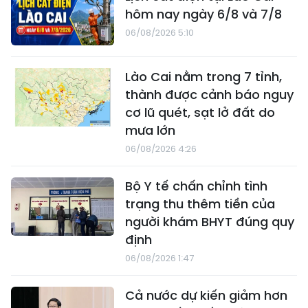
hôm nay ngày 6/8 và 7/8
06/08/2026 5:10
Lào Cai nằm trong 7 tỉnh,
thành được cảnh báo nguy
cơ lũ quét, sạt lở đất do
mưa lớn
06/08/2026 4:26
Bộ Y tế chấn chỉnh tình
trạng thu thêm tiền của
người khám BHYT đúng quy
định
06/08/2026 1:47
Cả nước dự kiến giảm hơn