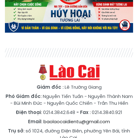
Giám đốc
: Lê Trường Giang
Phó Giám đốc
:
Nguyễn Tiến Tuấn
-
Nguyễn Thành Nam
-
Bùi Minh Đức
-
Nguyễn Quốc Chiến
-
Trần Thu Hiền
Điện thoại
: 0214.3842.648
- Fax
: 0214.3840.921
Email
:
baolaocaidientu@gmail.com
Trụ sở
: số 1024, đường Điện Biên, phường Yên Bái, tỉnh
Lào Cai.