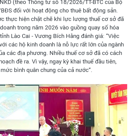
/CNKD (theo Thông tư số 18/2026/TT-BTC của Bộ
1/BĐS đối với hoạt động cho thuê bất động sản.
c thực hiện chặt chẽ khi lực lượng thuế cơ sở đã
nh doanh trong năm 2026 vào guồng quay số hóa
ỉnh Lào Cai - Vương Bích Hằng đánh giá: “Việc
với các hộ kinh doanh là nỗ lực rất lớn của ngành
ủa các địa phương. Nhiều thuế cơ sở đã có cách
ạch đề ra. Vì vậy, ngay kỳ khai thuế đầu tiên,
n mức bình quân chung của cả nước”.