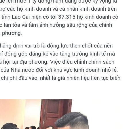
uế lên mức 1 tỷ đồng/năm đang được kỳ vọng là
 trợ các hộ kinh doanh và cá nhân kinh doanh trên
, tỉnh Lào Cai hiện có tới 37.315 hộ kinh doanh có
c lan tỏa và tầm ảnh hưởng sâu rộng của chính
a phương.
hẳng định vai trò là động lực then chốt của nền
chỉ đóng góp đáng kể vào tăng trưởng kinh tế mà
ã hội tại địa phương. Việc điều chỉnh chính sách
 của Nhà nước đối với khu vực kinh doanh nhỏ lẻ,
chi phí đầu vào, nhất là giá nhiên liệu liên tục biến