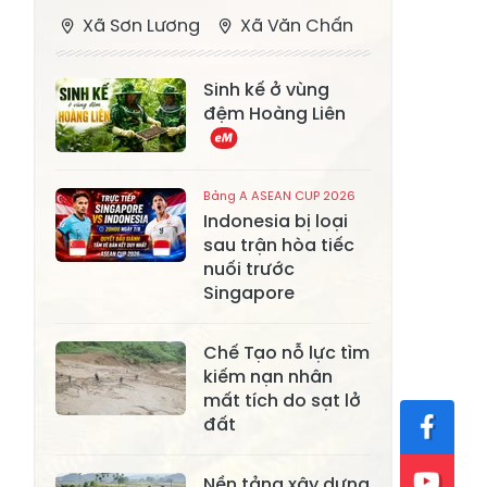
Xã Sơn Lương
Xã Văn Chấn
Xã Thượng
Xã Chấn Thịnh
Sinh kế ở vùng
Bằng La
đệm Hoàng Liên
Xã Phong Dụ
Xã Nghĩa Tâm
Hạ
Bảng A ASEAN CUP 2026
Xã Châu Quế
Xã Lâm Giang
Indonesia bị loại
Xã Đông
sau trận hòa tiếc
Xã Tân Hợp
nuối trước
Cuông
Singapore
Xã Mậu A
Xã Xuân Ái
Chế Tạo nỗ lực tìm
Xã Lâm
Xã Mỏ Vàng
kiếm nạn nhân
Thượng
mất tích do sạt lở
Xã Lục Yên
Xã Tân Lĩnh
đất
Xã Khánh Hòa
Xã Phúc Lợi
Nền tảng xây dựng