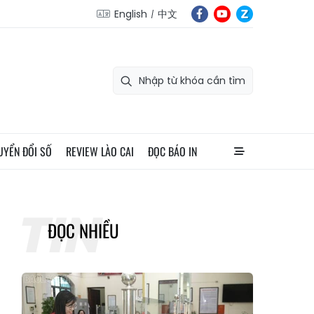
English
中文
UYỂN ĐỔI SỐ
REVIEW LÀO CAI
ĐỌC BÁO IN
ĐỌC NHIỀU