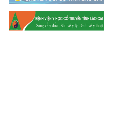
Xã Dền Sáng
Hum
Xã Y Tý
Xã A Mú Sung
Xã Trịnh Tường
Xã Nậm Chày
Xã Bản Xèo
Xã Bát Xát
Xã Võ Lao
Xã Khánh Yên
Xã Văn Bàn
Xã Dương Quỳ
Xã Chiềng Ken
Xã Minh Lương
Xã Nậm Chảy
Xã Bảo Yên
Xã Nghĩa Đô
Xã Thượng Hà
Xã Xuân Hòa
Xã Phúc Khánh
Xã Bảo Hà
Xã Mường Bo
Xã Bản Hồ
Xã Tả Van