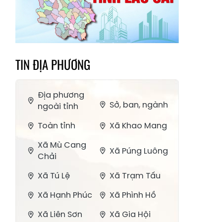
TIN ĐỊA PHƯƠNG
Địa phương
Sở, ban, ngành
ngoài tỉnh
Toàn tỉnh
Xã Khao Mang
Xã Mù Cang
Xã Púng Luông
Chải
Xã Tú Lệ
Xã Trạm Tấu
Xã Hạnh Phúc
Xã Phình Hồ
Xã Liên Sơn
Xã Gia Hội