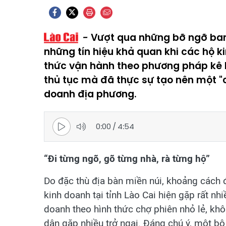
Vượt qua những bỡ ngỡ ban 
những tín hiệu khả quan khi các hộ k
thức vận hành theo phương pháp kê k
thủ tục mà đã thực sự tạo nên một 
doanh địa phương.
0:00
/
4:54
“Đi từng ngõ, gõ từng nhà, rà từng hộ”
Do đặc thù địa bàn miền núi, khoảng cách đị
kinh doanh tại tỉnh Lào Cai hiện gặp rất nh
doanh theo hình thức chợ phiên nhỏ lẻ, khô
dân gặp nhiều trở ngại. Đáng chú ý, một bộ