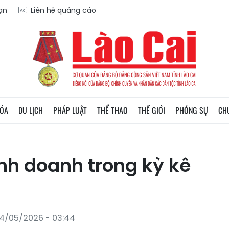
oạn
Liên hệ quảng cáo
HÓA
DU LỊCH
PHÁP LUẬT
THỂ THAO
THẾ GIỚI
PHÓNG SỰ
CH
nh doanh trong kỳ kê
4/05/2026 - 03:44