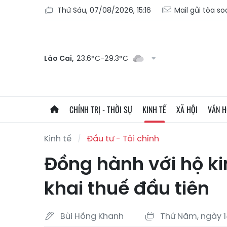
Thứ Sáu, 07/08/2026, 15:16
Mail gửi tòa s
Lào Cai,
23.6°C-29.3°C
CHÍNH TRỊ - THỜI SỰ
KINH TẾ
XÃ HỘI
VĂN 
Kinh tế
Đầu tư - Tài chính
Đồng hành với hộ ki
khai thuế đầu tiên
Bùi Hồng Khanh
Thứ Năm, ngày 1