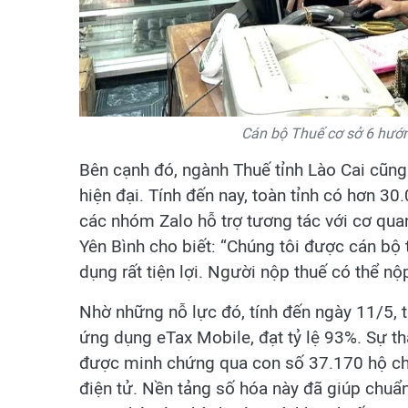
Cán bộ Thuế cơ sở 6 hướn
Bên cạnh đó, ngành Thuế tỉnh Lào Cai cũng
hiện đại. Tính đến nay, toàn tỉnh có hơn 3
các nhóm Zalo hỗ trợ tương tác với cơ qua
Yên Bình cho biết: “Chúng tôi được cán bộ 
dụng rất tiện lợi. Người nộp thuế có thể nộ
Nhờ những nỗ lực đó, tính đến ngày 11/5, t
ứng dụng eTax Mobile, đạt tỷ lệ 93%. Sự t
được minh chứng qua con số 37.170 hộ chủ
điện tử. Nền tảng số hóa này đã giúp chuẩn 