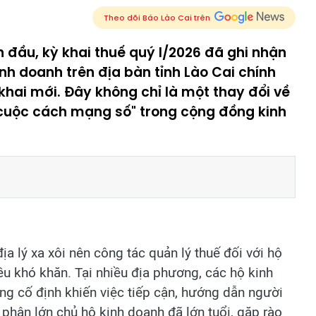
Theo dõi Báo Lào Cai trên
đầu, kỳ khai thuế quý I/2026 đã ghi nhận
inh doanh trên địa bàn tỉnh Lào Cai chính
hai mới. Đây không chỉ là một thay đổi về
"cuộc cách mạng số" trong cộng đồng kinh
a lý xa xôi nên công tác quản lý thuế đối với hộ
iều khó khăn. Tại nhiều địa phương, các hộ kinh
ng cố định khiến việc tiếp cận, hướng dẫn người
 phận lớn chủ hộ kinh doanh đã lớn tuổi, gặp rào