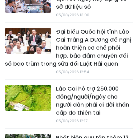
sở dữ liệu số
05/08/2026 13:00
Đại biểu Quốc hội tỉnh Lào
Cai Tráng A Dương đề nghị
hoàn thiện cơ chế phối
hợp, bảo đảm chuyển đổi
số bao trùm trong sửa đổi Luật Hải quan
05/08/2026 12:54
Lào Cai hỗ trợ 250.000
đồng/người/ngày cho
người dân phải di dời khẩn
cấp do thiên tai
05/08/2026 12:17
Phát hiện quy tập thêm 12