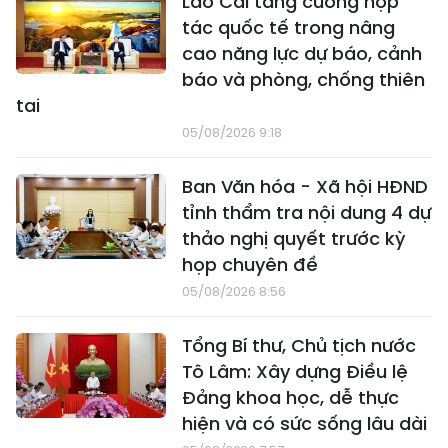
Lào Cai tăng cường hợp
tác quốc tế trong nâng
cao năng lực dự báo, cảnh
báo và phòng, chống thiên
tai
05/08/2026 9:18
Ban Văn hóa - Xã hội HĐND
tỉnh thẩm tra nội dung 4 dự
thảo nghị quyết trước kỳ
họp chuyên đề
05/08/2026 8:56
Tổng Bí thư, Chủ tịch nước
Tô Lâm: Xây dựng Điều lệ
Đảng khoa học, dễ thực
hiện và có sức sống lâu dài