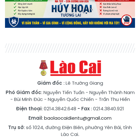
Giám đốc
: Lê Trường Giang
Phó Giám đốc
:
Nguyễn Tiến Tuấn
-
Nguyễn Thành Nam
-
Bùi Minh Đức
-
Nguyễn Quốc Chiến
-
Trần Thu Hiền
Điện thoại
: 0214.3842.648
- Fax
: 0214.3840.921
Email
:
baolaocaidientu@gmail.com
Trụ sở
: số 1024, đường Điện Biên, phường Yên Bái, tỉnh
Lào Cai.