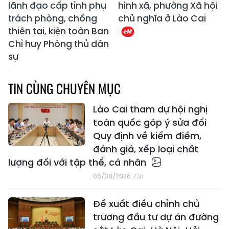
lãnh đạo cấp tỉnh phụ
hình xã, phường Xã hội
trách phòng, chống
chủ nghĩa ở Lào Cai
thiên tai, kiện toàn Ban
Chỉ huy Phòng thủ dân
sự
TIN CÙNG CHUYÊN MỤC
Lào Cai tham dự hội nghị
toàn quốc góp ý sửa đổi
Quy định về kiểm điểm,
đánh giá, xếp loại chất
lượng đối với tập thể, cá nhân
06/08/2026 7:31
Đề xuất điều chỉnh chủ
trương đầu tư dự án đường