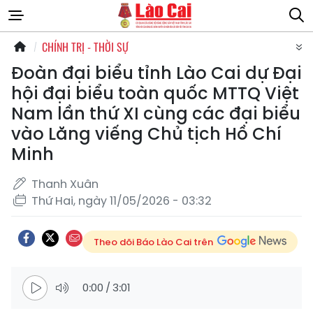
CHÍNH TRỊ - THỜI SỰ
Đoàn đại biểu tỉnh Lào Cai dự Đại
hội đại biểu toàn quốc MTTQ Việt
Nam lần thứ XI cùng các đại biểu
vào Lăng viếng Chủ tịch Hồ Chí
Minh
Thanh Xuân
Thứ Hai, ngày 11/05/2026 - 03:32
Theo dõi Báo Lào Cai trên
0:00
/
3:01