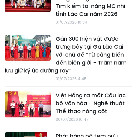
Tìm kiếm tài năng MC nhí
tỉnh Lào Cai năm 2026
31/07/2026 10:34
Gần 300 hiện vật được
trưng bày tại Ga Lào Cai
với chủ đề “Từ cảng biển
đến biên giới - Trăm năm
lưu giữ ký ức đường ray”
31/07/2026 4:45
Việt Hồng ra mắt Câu lạc
bộ Văn hóa - Nghệ thuật -
Thể thao nòng cốt
30/07/2026 10:47
Phát hành bộ tem bưu