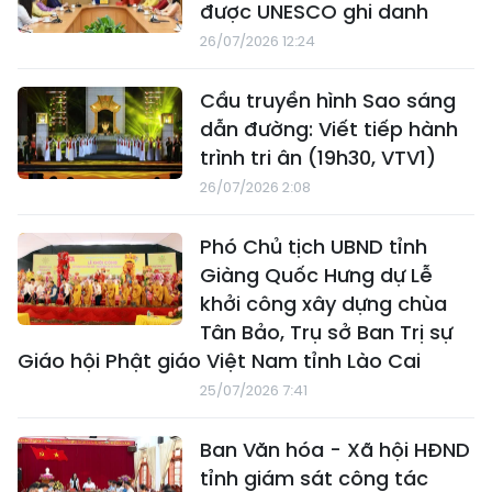
được UNESCO ghi danh
26/07/2026 12:24
Cầu truyền hình Sao sáng
dẫn đường: Viết tiếp hành
trình tri ân (19h30, VTV1)
26/07/2026 2:08
Phó Chủ tịch UBND tỉnh
Giàng Quốc Hưng dự Lễ
khởi công xây dựng chùa
Tân Bảo, Trụ sở Ban Trị sự
Giáo hội Phật giáo Việt Nam tỉnh Lào Cai
25/07/2026 7:41
Ban Văn hóa - Xã hội HĐND
tỉnh giám sát công tác