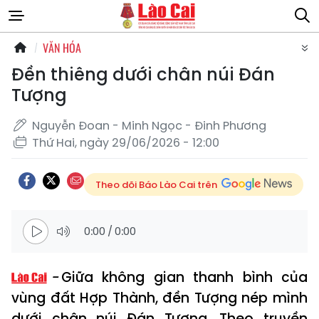
VĂN HÓA
Đền thiêng dưới chân núi Đán
Tượng
Nguyễn Đoan - Minh Ngọc - Đinh Phương
Thứ Hai, ngày 29/06/2026 - 12:00
Theo dõi Báo Lào Cai trên
0:00
/
0:00
Giữa không gian thanh bình của
vùng đất Hợp Thành, đền Tượng nép mình
dưới chân núi Đán Tượng. Theo truyền