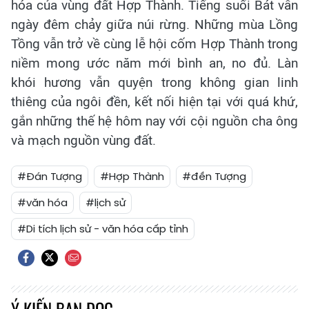
hóa của vùng đất Hợp Thành. Tiếng suối Bát vẫn
ngày đêm chảy giữa núi rừng. Những mùa Lồng
Tồng vẫn trở về cùng lễ hội cốm Hợp Thành trong
niềm mong ước năm mới bình an, no đủ. Làn
khói hương vẫn quyện trong không gian linh
thiêng của ngôi đền, kết nối hiện tại với quá khứ,
gắn những thế hệ hôm nay với cội nguồn cha ông
và mạch nguồn vùng đất.
#Đán Tượng
#Hợp Thành
#đền Tượng
#văn hóa
#lịch sử
#Di tích lịch sử - văn hóa cấp tỉnh
Ý KIẾN BẠN ĐỌC