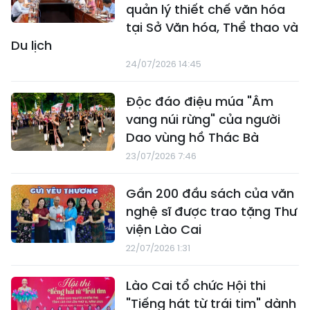
quản lý thiết chế văn hóa
tại Sở Văn hóa, Thể thao và
Du lịch
24/07/2026 14:45
Độc đáo điệu múa "Âm
vang núi rừng" của người
Dao vùng hồ Thác Bà
23/07/2026 7:46
Gần 200 đầu sách của văn
nghệ sĩ được trao tặng Thư
viện Lào Cai
22/07/2026 1:31
Lào Cai tổ chức Hội thi
"Tiếng hát từ trái tim" dành