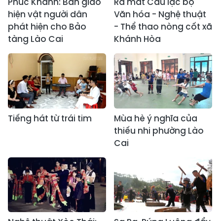
Phúc Khánh: Bàn giao
Ra mắt Câu lạc bộ
hiện vật người dân
Văn hóa - Nghệ thuật
phát hiện cho Bảo
- Thể thao nòng cốt xã
tàng Lào Cai
Khánh Hòa
Tiếng hát từ trái tim
Mùa hè ý nghĩa của
thiếu nhi phường Lào
Cai