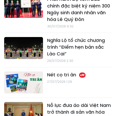
chính đặc biệt kỷ niệm 300
Ngày sinh danh nhân văn
hóa Lê Quý Đôn
30/07/2026 9:32
Nghĩa Lộ tổ chức chương
trình “Điểm hẹn bản sắc
Lào Cai”
29/07/2026 2:30
Nét cọ tri ân
27/07/2026 1:29
Nỗ lực đưa áo dài Việt Nam
trở thành di sản văn hóa