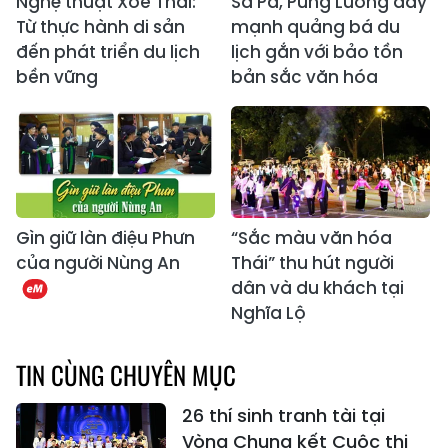
Nghệ thuật Xòe Thái:
Sa Pa, Púng Luông đẩy
Từ thực hành di sản
mạnh quảng bá du
đến phát triển du lịch
lịch gắn với bảo tồn
bền vững
bản sắc văn hóa
Gìn giữ làn điệu Phưn
“Sắc màu văn hóa
của người Nùng An
Thái” thu hút người
dân và du khách tại
Nghĩa Lộ
TIN CÙNG CHUYÊN MỤC
26 thí sinh tranh tài tại
Vòng Chung kết Cuộc thi