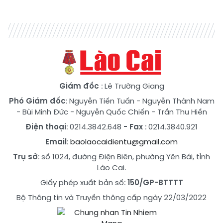
Giám đốc
: Lê Trường Giang
Phó Giám đốc
:
Nguyễn Tiến Tuấn
-
Nguyễn Thành Nam
-
Bùi Minh Đức
-
Nguyễn Quốc Chiến
-
Trần Thu Hiền
Điện thoại
: 0214.3842.648
- Fax
: 0214.3840.921
Email
:
baolaocaidientu@gmail.com
Trụ sở
: số 1024, đường Điện Biên, phường Yên Bái, tỉnh
Lào Cai.
Giấy phép xuất bản số:
150/GP-BTTTT
Bộ Thông tin và Truyền thông cấp ngày 22/03/2022