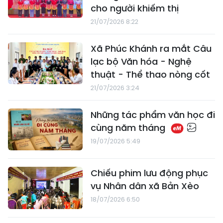
cho người khiếm thị
21/07/2026 8:22
Xã Phúc Khánh ra mắt Câu
lạc bộ Văn hóa - Nghệ
thuật - Thể thao nòng cốt
21/07/2026 3:24
​Những tác phẩm văn học đi
cùng năm tháng
19/07/2026 5:49
Chiếu phim lưu động phục
vụ Nhân dân xã Bản Xèo
18/07/2026 6:50