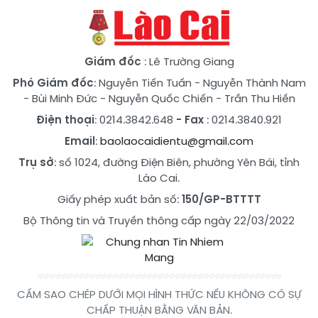
Giám đốc
: Lê Trường Giang
Phó Giám đốc
:
Nguyễn Tiến Tuấn
-
Nguyễn Thành Nam
-
Bùi Minh Đức
-
Nguyễn Quốc Chiến
-
Trần Thu Hiền
Điện thoại
: 0214.3842.648
- Fax
: 0214.3840.921
Email
:
baolaocaidientu@gmail.com
Trụ sở
: số 1024, đường Điện Biên, phường Yên Bái, tỉnh
Lào Cai.
Giấy phép xuất bản số:
150/GP-BTTTT
Bộ Thông tin và Truyền thông cấp ngày 22/03/2022
CẤM SAO CHÉP DƯỚI MỌI HÌNH THỨC NẾU KHÔNG CÓ SỰ
CHẤP THUẬN BẰNG VĂN BẢN.