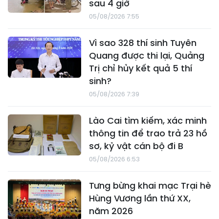
sau 4 giờ
05/08/2026 7:55
Vì sao 328 thí sinh Tuyên
Quang được thi lại, Quảng
Trị chỉ hủy kết quả 5 thí
sinh?
05/08/2026 7:39
Lào Cai tìm kiếm, xác minh
thông tin để trao trả 23 hồ
sơ, kỷ vật cán bộ đi B
05/08/2026 6:53
Tưng bừng khai mạc Trại hè
Hùng Vương lần thứ XX,
năm 2026