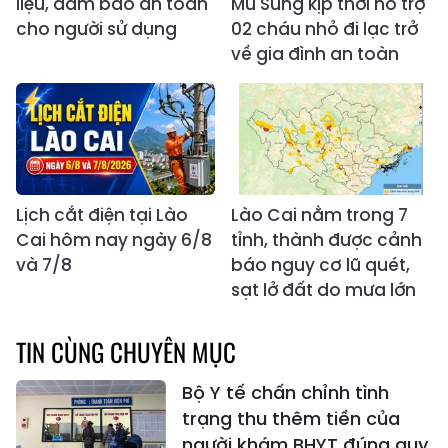
liệu, đảm bảo an toàn
Mú Sung kịp thời hỗ trợ
cho người sử dụng
02 cháu nhỏ đi lạc trở
về gia đình an toàn
Lịch cắt điện tại Lào
Lào Cai nằm trong 7
Cai hôm nay ngày 6/8
tỉnh, thành được cảnh
và 7/8
báo nguy cơ lũ quét,
sạt lở đất do mưa lớn
TIN CÙNG CHUYÊN MỤC
Bộ Y tế chấn chỉnh tình
trạng thu thêm tiền của
người khám BHYT đúng quy