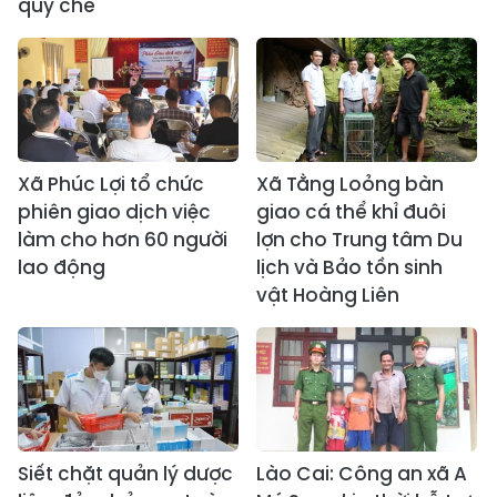
quy chế
Xã Phúc Lợi tổ chức
Xã Tằng Loỏng bàn
phiên giao dịch việc
giao cá thể khỉ đuôi
làm cho hơn 60 người
lợn cho Trung tâm Du
lao động
lịch và Bảo tồn sinh
vật Hoàng Liên
Siết chặt quản lý dược
Lào Cai: Công an xã A