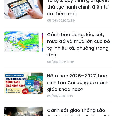
Từ 5/8, quy trình giải quyết
thủ tục hành chính điện tử
có điểm mới
05/08/2026 12:39
Cảnh báo dông, lốc, sét,
mưa đá và mưa lớn cục bộ
tại nhiều xã, phường trong
tỉnh
05/08/2026 11:46
Năm học 2026–2027, học
sinh Lào Cai dùng bộ sách
giáo khoa nào?
05/08/2026 11:10
Cảnh sát giao thông Lào