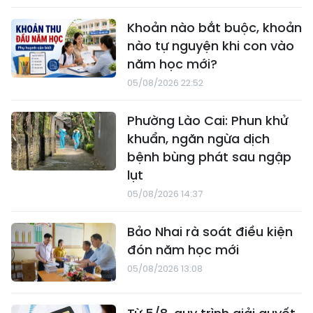
Khoản nào bắt buộc, khoản
nào tự nguyện khi con vào
năm học mới?
05/08/2026 22:52
Phường Lào Cai: Phun khử
khuẩn, ngăn ngừa dịch
bệnh bùng phát sau ngập
lụt
05/08/2026 14:37
Bảo Nhai rà soát điều kiện
đón năm học mới
05/08/2026 13:08