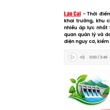
Thời điể
khai trường, khu 
nhiều áp lực nhất
quan quản lý và d
diện nguy cơ, kiểm 
0:00
/
3:46