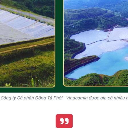
 Công ty Cổ phần Đồng Tả Phời - Vinacomin được gia cố nhiều