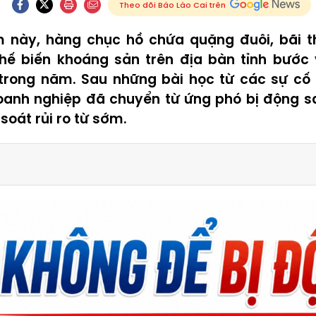
Theo dõi Báo Lào Cai trên
m này, hàng chục hồ chứa quặng đuôi, bãi th
chế biến khoáng sản trên địa bàn tỉnh bước 
 trong năm. Sau những bài học từ các sự cố 
oanh nghiệp đã chuyển từ ứng phó bị động 
soát rủi ro từ sớm.