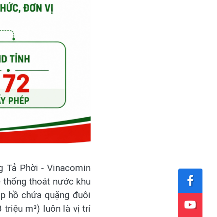
g Tả Phời - Vinacomin
hệ thống thoát nước khu
ập hồ chứa quặng đuôi
riệu m³) luôn là vị trí