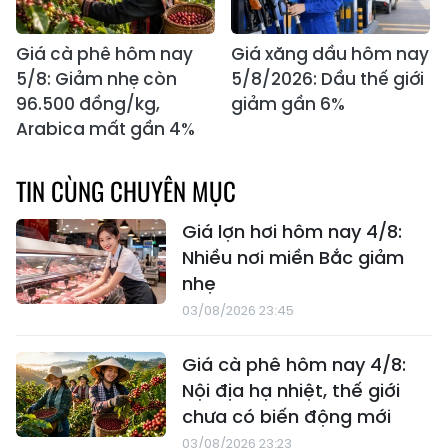
Giá cà phê hôm nay
Giá xăng dầu hôm nay
5/8: Giảm nhẹ còn
5/8/2026: Dầu thế giới
96.500 đồng/kg,
giảm gần 6%
Arabica mất gần 4%
TIN CÙNG CHUYÊN MỤC
Giá lợn hơi hôm nay 4/8:
Nhiều nơi miền Bắc giảm
nhẹ
03/08/2026 23:45
Giá cà phê hôm nay 4/8:
Nội địa hạ nhiệt, thế giới
chưa có biến động mới
03/08/2026 23:23