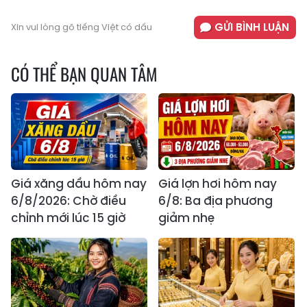
GỬI BÌNH LUẬN
Xin vui lòng gõ tiếng Việt có dấu
CÓ THỂ BẠN QUAN TÂM
Giá xăng dầu hôm nay
Giá lợn hơi hôm nay
6/8/2026: Chờ điều
6/8: Ba địa phương
chỉnh mới lúc 15 giờ
giảm nhẹ