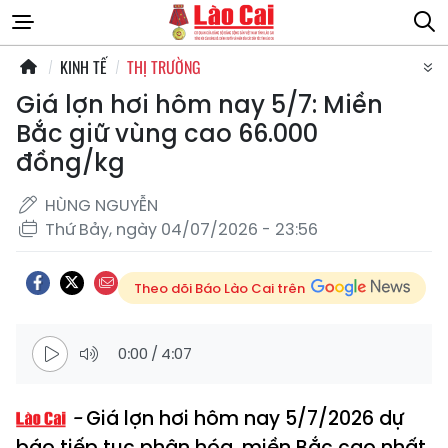
KINH TẾ
THỊ TRƯỜNG
Giá lợn hơi hôm nay 5/7: Miền
Bắc giữ vùng cao 66.000
đồng/kg
HÙNG NGUYỄN
Thứ Bảy, ngày 04/07/2026 - 23:56
Theo dõi Báo Lào Cai trên
0:00
/
4:07
Giá lợn hơi hôm nay 5/7/2026 dự
báo tiếp tục phân hóa, miền Bắc cao nhất