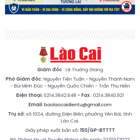
Giám đốc
: Lê Trường Giang
Phó Giám đốc
:
Nguyễn Tiến Tuấn
-
Nguyễn Thành Nam
-
Bùi Minh Đức
-
Nguyễn Quốc Chiến
-
Trần Thu Hiền
Điện thoại
: 0214.3842.648
- Fax
: 0214.3840.921
Email
:
baolaocaidientu@gmail.com
Trụ sở
: số 1024, đường Điện Biên, phường Yên Bái, tỉnh
Lào Cai.
Giấy phép xuất bản số:
150/GP-BTTTT
Bộ Thông tin và Truyền thông cấp ngày 22/03/2022