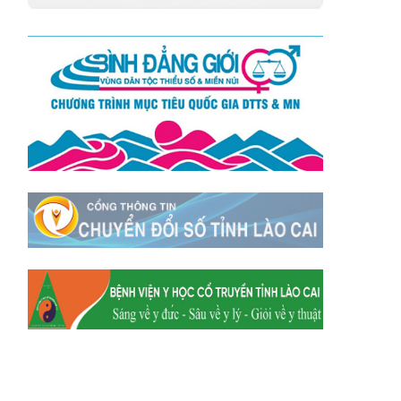
Xã Y Tý
Xã A Mú Sung
Xã Trịnh Tường
Xã Nậm Chày
Xã Bản Xèo
Xã Bát Xát
Xã Võ Lao
Xã Khánh Yên
Xã Văn Bàn
Xã Dương Quỳ
Xã Chiềng Ken
Xã Minh Lương
Xã Nậm Chảy
Xã Bảo Yên
Xã Nghĩa Đô
Xã Thượng Hà
Xã Xuân Hòa
Xã Phúc Khánh
Xã Bảo Hà
Xã Mường Bo
Xã Bản Hồ
Xã Tả Van