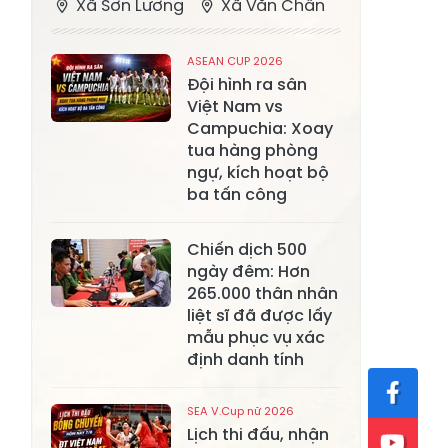
Xã Sơn Lương
Xã Văn Chấn
Xã Thượng
Xã Chấn Thịnh
ASEAN CUP 2026
Bằng La
Đội hình ra sân
Việt Nam vs
Xã Phong Dụ
Xã Nghĩa Tâm
Campuchia: Xoay
Hạ
tua hàng phòng
Xã Châu Quế
Xã Lâm Giang
ngự, kích hoạt bộ
ba tấn công
Xã Đông
Xã Tân Hợp
Cuông
Chiến dịch 500
Xã Mậu A
Xã Xuân Ái
ngày đêm: Hơn
265.000 thân nhân
Xã Lâm
liệt sĩ đã được lấy
Xã Mỏ Vàng
Thượng
mẫu phục vụ xác
định danh tính
Xã Lục Yên
Xã Tân Lĩnh
Xã Khánh Hòa
Xã Phúc Lợi
SEA V.Cup nữ 2026
Lịch thi đấu, nhận