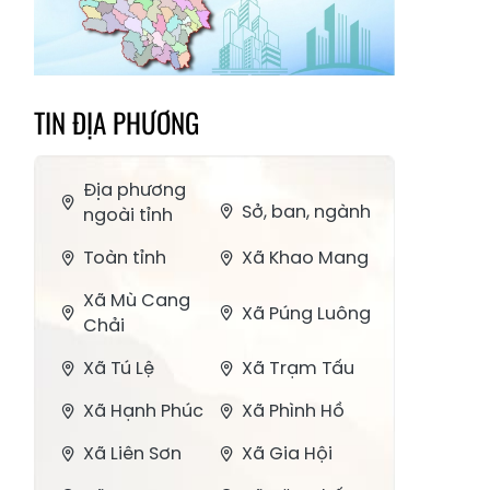
TIN ĐỊA PHƯƠNG
Địa phương
Sở, ban, ngành
ngoài tỉnh
Toàn tỉnh
Xã Khao Mang
Xã Mù Cang
Xã Púng Luông
Chải
Xã Tú Lệ
Xã Trạm Tấu
Xã Hạnh Phúc
Xã Phình Hồ
Xã Liên Sơn
Xã Gia Hội