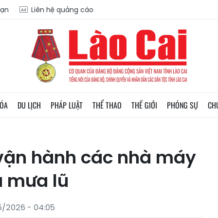
oạn
Liên hệ quảng cáo
HÓA
DU LỊCH
PHÁP LUẬT
THỂ THAO
THẾ GIỚI
PHÓNG SỰ
CH
 vận hành các nhà máy
a mưa lũ
5/2026 - 04:05