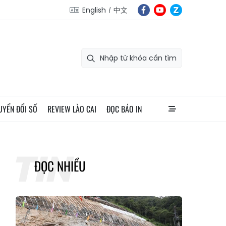
English
中文
UYỂN ĐỔI SỐ
REVIEW LÀO CAI
ĐỌC BÁO IN
ĐỌC NHIỀU