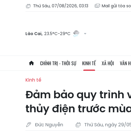
Thứ Sáu, 07/08/2026, 03:13
Mail gửi tòa s
Lào Cai,
23.5°C-29°C
CHÍNH TRỊ - THỜI SỰ
KINH TẾ
XÃ HỘI
VĂN 
Kinh tế
Đảm bảo quy trình
thủy điện trước mù
Đức Nguyễn
Thứ Sáu, ngày 29/0