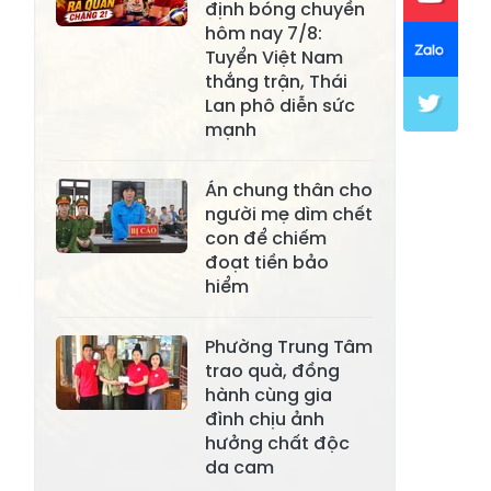
Xã Mường Lai
Xã Cảm Nhân
định bóng chuyền
hôm nay 7/8:
Xã Yên Thành
Xã Thác Bà
Tuyển Việt Nam
thắng trận, Thái
Xã Yên Bình
Xã Bảo Ái
Lan phô diễn sức
Xã Hưng
mạnh
Xã Trấn Yên
Khánh
Án chung thân cho
Xã Lương
Xã Việt Hồng
người mẹ dìm chết
Thịnh
con để chiếm
đoạt tiền bảo
Xã Quy Mông
Xã Cốc San
hiểm
Xã Hợp Thành
Xã Phong Hải
Phường Trung Tâm
Xã Xuân
Xã Bảo Thắng
trao quà, đồng
Quang
hành cùng gia
Xã Tằng Loỏng
Xã Gia Phú
đình chịu ảnh
hưởng chất độc
Xã Mường
da cam
Xã Dền Sáng
Hum