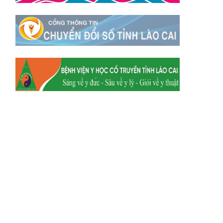
Xã Tằng Loỏng
Xã Gia Phú
Xã Mường
Xã Dền Sáng
Hum
Xã Y Tý
Xã A Mú Sung
Xã Trịnh Tường
Xã Nậm Chày
Xã Bản Xèo
Xã Bát Xát
Xã Võ Lao
Xã Khánh Yên
Xã Văn Bàn
Xã Dương Quỳ
Xã Chiềng Ken
Xã Minh Lương
Xã Nậm Chảy
Xã Bảo Yên
Xã Nghĩa Đô
Xã Thượng Hà
Xã Xuân Hòa
Xã Phúc Khánh