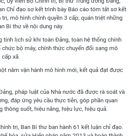
, Ủy viên Bộ Chính trị, Bí thư Trung ương Đảng,
 Chỉ đạo sơ kết trình bày Báo cáo tóm tắt sơ kết
trị, mô hình chính quyền 3 cấp; quán triệt những
an Bí thư về nội dung này.
ính lịch sử khi toàn Đảng, toàn hệ thống chính
tổ chức bộ máy, chính thức chuyển đổi sang mô
 cấp xã.
ột năm vận hành mô hình mới, kết quả đạt được
 Đảng, pháp luật của Nhà nước đã được rà soát và
ượng, đáp ứng yêu cầu thực tiễn, góp phần quan
thông suốt, hiệu năng, hiệu lực, hiệu quả.
ính trị, Ban Bí thư ban hành 61 kết luận chỉ đạo.
 chế hóa, sửa Hiến pháp năm 2013 và hoàn thành