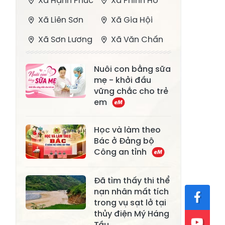
Xã Hạnh Phúc
Xã Phình Hồ
Xã Liên Sơn
Xã Gia Hội
Xã Sơn Lương
Xã Văn Chấn
Xã Thượng
Xã Chấn Thịnh
Nuôi con bằng sữa
Bằng La
mẹ - khởi đầu
Xã Phong Dụ
vững chắc cho trẻ
Xã Nghĩa Tâm
Hạ
em
Xã Châu Quế
Xã Lâm Giang
Học và làm theo
Xã Đông
Bác ở Đảng bộ
Xã Tân Hợp
Công an tỉnh
Cuông
Xã Mậu A
Xã Xuân Ái
Đã tìm thấy thi thể
nạn nhân mất tích
Xã Lâm
Xã Mỏ Vàng
trong vụ sạt lở tại
Thượng
thủy điện Mý Háng
Xã Lục Yên
Xã Tân Lĩnh
Tầu