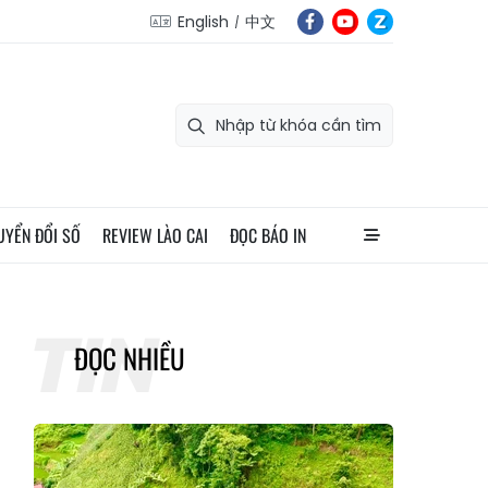
English
中文
UYỂN ĐỔI SỐ
REVIEW LÀO CAI
ĐỌC BÁO IN
ĐỌC NHIỀU