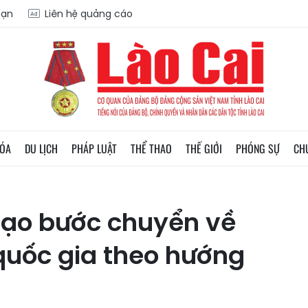
oạn
Liên hệ quảng cáo
HÓA
DU LỊCH
PHÁP LUẬT
THỂ THAO
THẾ GIỚI
PHÓNG SỰ
CH
tạo bước chuyển về
 quốc gia theo hướng