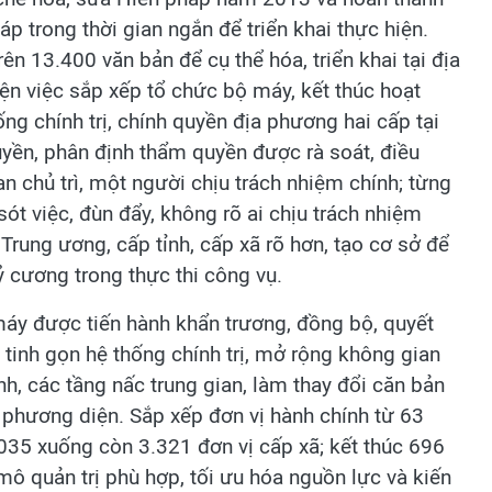
áp trong thời gian ngắn để triển khai thực hiện.
n 13.400 văn bản để cụ thể hóa, triển khai tại địa
iện việc sắp xếp tổ chức bộ máy, kết thúc hoạt
g chính trị, chính quyền địa phương hai cấp tại
uyền, phân định thẩm quyền được rà soát, điều
n chủ trì, một người chịu trách nhiệm chính; từng
ót việc, đùn đẩy, không rõ ai chịu trách nhiệm
rung ương, cấp tỉnh, cấp xã rõ hơn, tạo cơ sở để
ỷ cương trong thực thi công vụ.
 máy được tiến hành khẩn trương, đồng bộ, quyết
c tinh gọn hệ thống chính trị, mở rộng không gian
nh, các tầng nấc trung gian, làm thay đổi căn bản
 phương diện. Sắp xếp đơn vị hành chính từ 63
.035 xuống còn 3.321 đơn vị cấp xã; kết thúc 696
ô quản trị phù hợp, tối ưu hóa nguồn lực và kiến