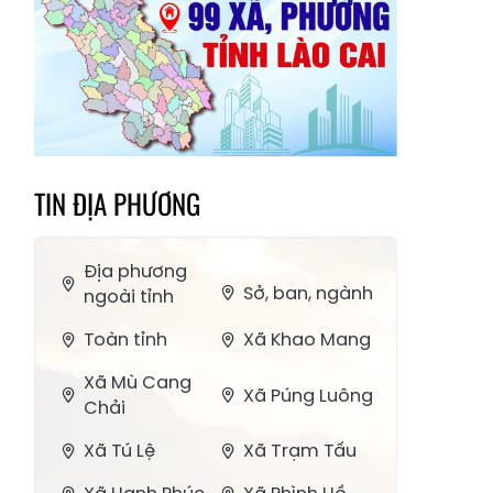
TIN ĐỊA PHƯƠNG
Địa phương
Sở, ban, ngành
ngoài tỉnh
Toàn tỉnh
Xã Khao Mang
Xã Mù Cang
Xã Púng Luông
Chải
Xã Tú Lệ
Xã Trạm Tấu