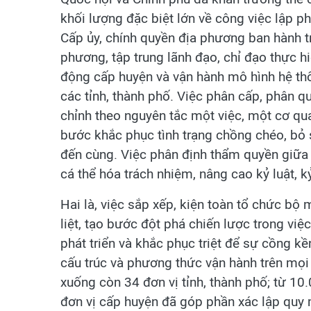
khối lượng đặc biệt lớn về công việc lập ph
Cấp ủy, chính quyền địa phương ban hành trê
phương, tập trung lãnh đạo, chỉ đạo thực h
động cấp huyện và vận hành mô hình hệ thốn
các tỉnh, thành phố. Việc phân cấp, phân q
chỉnh theo nguyên tắc một việc, một cơ qua
bước khắc phục tình trạng chồng chéo, bỏ s
đến cùng. Việc phân định thẩm quyền giữa T
cá thể hóa trách nhiệm, nâng cao kỷ luật, k
Hai là, việc sắp xếp, kiện toàn tổ chức bộ
liệt, tạo bước đột phá chiến lược trong việ
phát triển và khắc phục triệt để sự cồng kề
cấu trúc và phương thức vận hành trên mọi
xuống còn 34 đơn vị tỉnh, thành phố; từ 10
đơn vị cấp huyện đã góp phần xác lập quy m