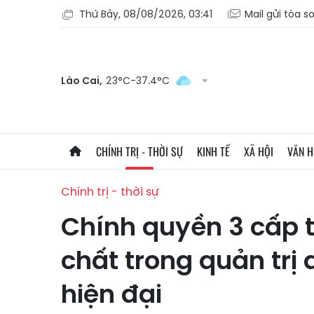
Thứ Bảy, 08/08/2026, 03:41
Mail gửi tòa s
Lào Cai,
23°C-37.4°C
CHÍNH TRỊ - THỜI SỰ
KINH TẾ
XÃ HỘI
VĂN 
Chính trị - thời sự
Chính quyền 3 cấp 
chất trong quản trị
hiện đại