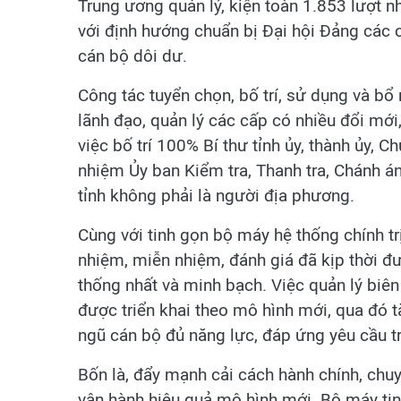
Trung ương quản lý, kiện toàn 1.853 lượt n
với định hướng chuẩn bị Đại hội Đảng các cấ
cán bộ dôi dư.
Công tác tuyển chọn, bố trí, sử dụng và bổ
lãnh đạo, quản lý các cấp có nhiều đổi mới
việc bố trí 100% Bí thư tỉnh ủy, thành ủy,
nhiệm Ủy ban Kiểm tra, Thanh tra, Chánh á
tỉnh không phải là người địa phương.
Cùng với tinh gọn bộ máy hệ thống chính tr
nhiệm, miễn nhiệm, đánh giá đã kịp thời đư
thống nhất và minh bạch. Việc quản lý biên
được triển khai theo mô hình mới, qua đó 
ngũ cán bộ đủ năng lực, đáp ứng yêu cầu tr
Bốn là, đẩy mạnh cải cách hành chính, chuyể
vận hành hiệu quả mô hình mới. Bộ máy ti