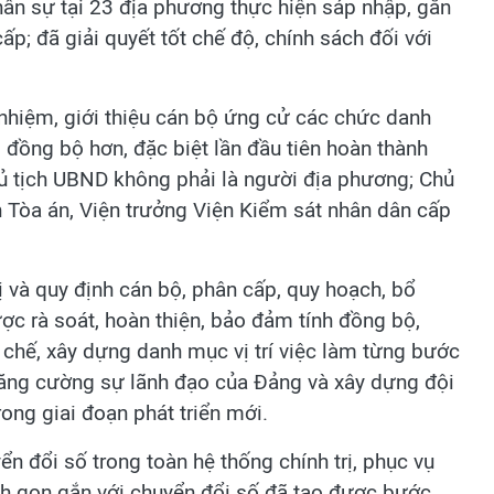
hân sự tại 23 địa phương thực hiện sáp nhập, gắn
p; đã giải quyết tốt chế độ, chính sách đối với
 nhiệm, giới thiệu cán bộ ứng cử các chức danh
, đồng bộ hơn, đặc biệt lần đầu tiên hoàn thành
 Chủ tịch UBND không phải là người địa phương; Chủ
n Tòa án, Viện trưởng Viện Kiểm sát nhân dân cấp
ị và quy định cán bộ, phân cấp, quy hoạch, bổ
ợc rà soát, hoàn thiện, bảo đảm tính đồng bộ,
 chế, xây dựng danh mục vị trí việc làm từng bước
tăng cường sự lãnh đạo của Đảng và xây dựng đội
ong giai đoạn phát triển mới.
n đổi số trong toàn hệ thống chính trị, phục vụ
nh gọn gắn với chuyển đổi số đã tạo được bước