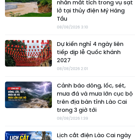
nhân mất tích trong vụ sạt
lở tại thủy điện Mý Háng
Tầu
08/08/2026 3:10
Dự kiến nghỉ 4 ngày liên
tiếp dịp lễ Quốc khánh
2027
08/08/2026 2:01
Cảnh báo dông, lốc, sét,
mưa đá và mưa lớn cục bộ
trên địa bàn tỉnh Lào Cai
trong 3 giờ tới
08/08/2026 1:39
Lịch cắt điện Lào Cai ngày