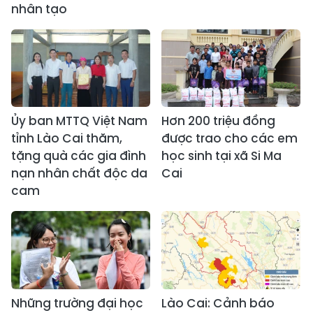
nhân tạo
Ủy ban MTTQ Việt Nam
Hơn 200 triệu đồng
tỉnh Lào Cai thăm,
được trao cho các em
tặng quà các gia đình
học sinh tại xã Si Ma
nạn nhân chất độc da
Cai
cam
Những trường đại học
Lào Cai: Cảnh báo