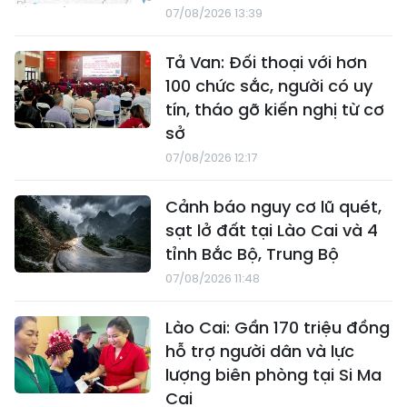
07/08/2026 13:39
Tả Van: Đối thoại với hơn
100 chức sắc, người có uy
tín, tháo gỡ kiến nghị từ cơ
sở
07/08/2026 12:17
Cảnh báo nguy cơ lũ quét,
sạt lở đất tại Lào Cai và 4
tỉnh Bắc Bộ, Trung Bộ
07/08/2026 11:48
Lào Cai: Gần 170 triệu đồng
hỗ trợ người dân và lực
lượng biên phòng tại Si Ma
Cai