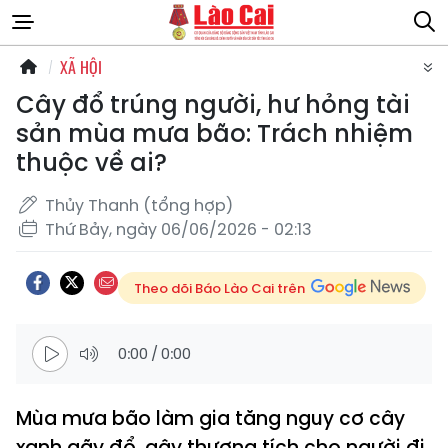
XÃ HỘI
Cây đổ trúng người, hư hỏng tài
sản mùa mưa bão: Trách nhiệm
thuộc về ai?
Thủy Thanh (tổng hợp)
Thứ Bảy, ngày 06/06/2026 - 02:13
Theo dõi Báo Lào Cai trên
0:00
/
0:00
Mùa mưa bão làm gia tăng nguy cơ cây
xanh gãy đổ, gây thương tích cho người đi