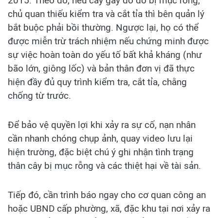
2015. Theo đó, nếu cây gãy đổ do bị mục rỗng,
chủ quan thiếu kiểm tra và cắt tỉa thì bên quản lý
bắt buộc phải bồi thường. Ngược lại, họ có thể
được miễn trừ trách nhiệm nếu chứng minh được
sự việc hoàn toàn do yếu tố bất khả kháng (như
bão lớn, giông lốc) và bản thân đơn vị đã thực
hiện đầy đủ quy trình kiểm tra, cắt tỉa, chằng
chống từ trước.
Để bảo vệ quyền lợi khi xảy ra sự cố, nạn nhân
cần nhanh chóng chụp ảnh, quay video lưu lại
hiện trường, đặc biệt chú ý ghi nhận tình trạng
thân cây bị mục rỗng và các thiệt hại về tài sản.
Tiếp đó, cần trình báo ngay cho cơ quan công an
hoặc UBND cấp phường, xã, đặc khu tại nơi xảy ra