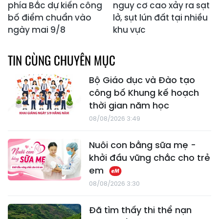
phía Bắc dự kiến công
nguy cơ cao xảy ra sạt
bố điểm chuẩn vào
lở, sụt lún đất tại nhiều
ngày mai 9/8
khu vực
TIN CÙNG CHUYÊN MỤC
Bộ Giáo dục và Đào tạo
công bố Khung kế hoạch
thời gian năm học
08/08/2026 3:49
Nuôi con bằng sữa mẹ -
khởi đầu vững chắc cho trẻ
em
08/08/2026 3:30
Đã tìm thấy thi thể nạn