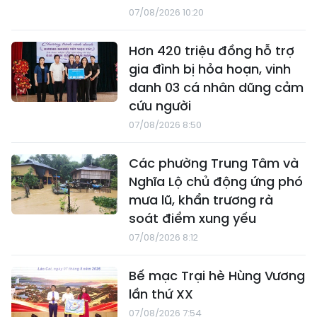
07/08/2026 10:20
Hơn 420 triệu đồng hỗ trợ
gia đình bị hỏa hoạn, vinh
danh 03 cá nhân dũng cảm
cứu người
07/08/2026 8:50
Các phường Trung Tâm và
Nghĩa Lộ chủ động ứng phó
mưa lũ, khẩn trương rà
soát điểm xung yếu
07/08/2026 8:12
Bế mạc Trại hè Hùng Vương
lần thứ XX
07/08/2026 7:54