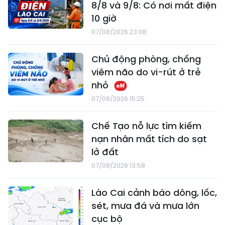
8/8 và 9/8: Có nơi mất điện
10 giờ
07/08/2026 23:08
Chủ động phòng, chống
viêm não do vi-rút ở trẻ
nhỏ
07/08/2026 15:25
Chế Tạo nỗ lực tìm kiếm
nạn nhân mất tích do sạt
lở đất
07/08/2026 13:58
Lào Cai cảnh báo dông, lốc,
sét, mưa đá và mưa lớn
cục bộ