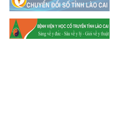
Xã Mường
Xã Dền Sáng
Hum
Xã Y Tý
Xã A Mú Sung
Xã Trịnh Tường
Xã Nậm Chày
Xã Bản Xèo
Xã Bát Xát
Xã Võ Lao
Xã Khánh Yên
Xã Văn Bàn
Xã Dương Quỳ
Xã Chiềng Ken
Xã Minh Lương
Xã Nậm Chảy
Xã Bảo Yên
Xã Nghĩa Đô
Xã Thượng Hà
Xã Xuân Hòa
Xã Phúc Khánh
Xã Bảo Hà
Xã Mường Bo