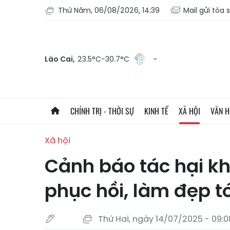
Thứ Năm, 06/08/2026, 14:39
Mail gửi tòa 
Lào Cai,
23.5°C-30.7°C
CHÍNH TRỊ - THỜI SỰ
KINH TẾ
XÃ HỘI
VĂN 
Xã hội
Cảnh báo tác hại kh
phục hồi, làm đẹp t
Thứ Hai, ngày 14/07/2025 - 09:0