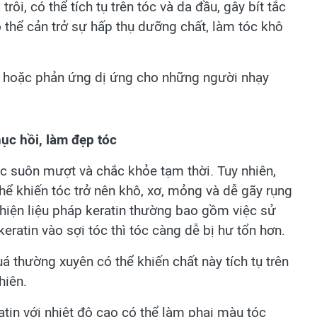
rôi, có thể tích tụ trên tóc và da đầu, gây bít tắc
ó thể cản trở sự hấp thụ dưỡng chất, làm tóc khô
g hoặc phản ứng dị ứng cho những người nhạy
hục hồi, làm đẹp tóc
óc suôn mượt và chắc khỏe tạm thời. Tuy nhiên,
hể khiến tóc trở nên khô, xơ, mỏng và dễ gãy rụng
c hiện liệu pháp keratin thường bao gồm việc sử
eratin vào sợi tóc thì tóc càng dễ bị hư tổn hơn.
á thường xuyên có thể khiến chất này tích tụ trên
hiên.
atin với nhiệt độ cao có thể làm phai màu tóc