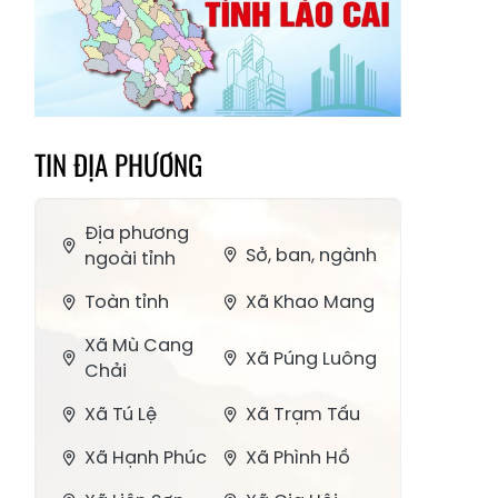
TIN ĐỊA PHƯƠNG
Địa phương
Sở, ban, ngành
ngoài tỉnh
Toàn tỉnh
Xã Khao Mang
Xã Mù Cang
Xã Púng Luông
Chải
Xã Tú Lệ
Xã Trạm Tấu
Xã Hạnh Phúc
Xã Phình Hồ