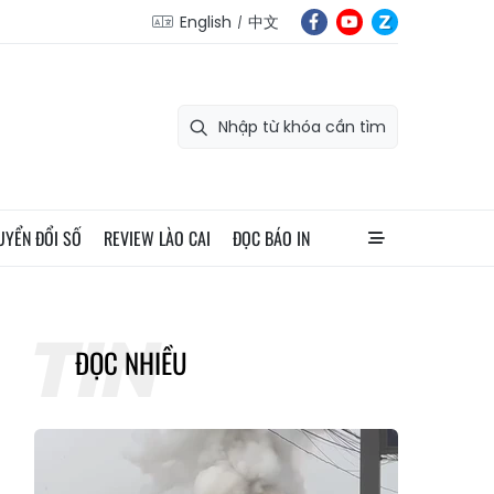
English
中文
UYỂN ĐỔI SỐ
REVIEW LÀO CAI
ĐỌC BÁO IN
ĐỌC NHIỀU