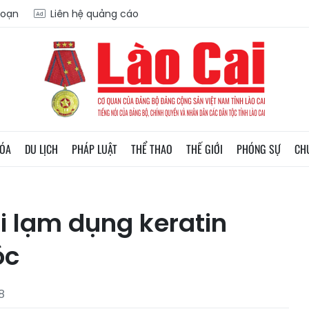
soạn
Liên hệ quảng cáo
HÓA
DU LỊCH
PHÁP LUẬT
THỂ THAO
THẾ GIỚI
PHÓNG SỰ
CH
i lạm dụng keratin
óc
8