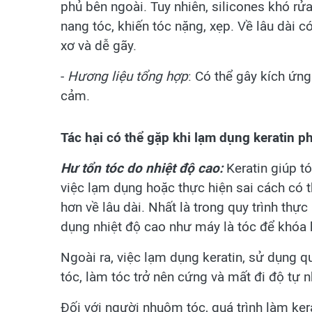
phủ bên ngoài. Tuy nhiên, silicones khó rửa t
nang tóc, khiến tóc nặng, xẹp. Về lâu dài c
xơ và dễ gãy.
-
Hương liệu tổng hợp
: Có thể gây kích ứn
cảm.
Tác hại có thể gặp khi lạm dụng keratin p
Hư tổn tóc
do nhiệt độ cao:
Keratin giúp t
việc lạm dụng hoặc thực hiện sai cách có t
hơn về lâu dài. Nhất là trong quy trình thự
dụng nhiệt độ cao như máy là tóc để khóa k
Ngoài ra, việc lạm dụng keratin, sử dụng qu
tóc, làm tóc trở nên cứng và mất đi độ tự n
Đối với người nhuộm tóc, quá trình làm ker