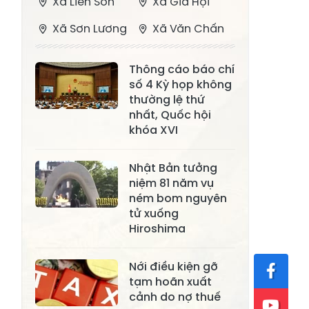
Xã Liên Sơn
Xã Gia Hội
Xã Sơn Lương
Xã Văn Chấn
Xã Thượng
Xã Chấn Thịnh
Thông cáo báo chí
Bằng La
số 4 Kỳ họp không
Xã Phong Dụ
thường lệ thứ
Xã Nghĩa Tâm
Hạ
nhất, Quốc hội
khóa XVI
Xã Châu Quế
Xã Lâm Giang
Xã Đông
Nhật Bản tưởng
Xã Tân Hợp
niệm 81 năm vụ
Cuông
ném bom nguyên
Xã Mậu A
Xã Xuân Ái
tử xuống
Hiroshima
Xã Lâm
Xã Mỏ Vàng
Thượng
Nới điều kiện gỡ
Xã Lục Yên
Xã Tân Lĩnh
tạm hoãn xuất
cảnh do nợ thuế
Xã Khánh Hòa
Xã Phúc Lợi