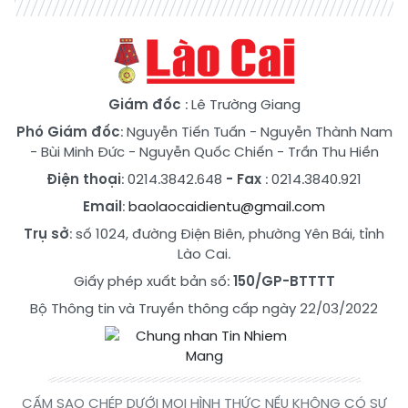
Giám đốc
: Lê Trường Giang
Phó Giám đốc
:
Nguyễn Tiến Tuấn
-
Nguyễn Thành Nam
-
Bùi Minh Đức
-
Nguyễn Quốc Chiến
-
Trần Thu Hiền
Điện thoại
: 0214.3842.648
- Fax
: 0214.3840.921
Email
:
baolaocaidientu@gmail.com
Trụ sở
: số 1024, đường Điện Biên, phường Yên Bái, tỉnh
Lào Cai.
Giấy phép xuất bản số:
150/GP-BTTTT
Bộ Thông tin và Truyền thông cấp ngày 22/03/2022
CẤM SAO CHÉP DƯỚI MỌI HÌNH THỨC NẾU KHÔNG CÓ SỰ