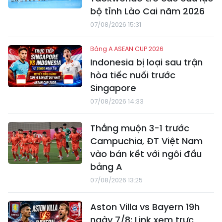
bộ tỉnh Lào Cai năm 2026
07/08/2026 15:31
Bảng A ASEAN CUP 2026
Indonesia bị loại sau trận
hòa tiếc nuối trước
Singapore
07/08/2026 14:33
Thắng muộn 3-1 trước
Campuchia, ĐT Việt Nam
vào bán kết với ngôi đầu
bảng A
07/08/2026 13:25
Aston Villa vs Bayern 19h
ngày 7/8: Link xem trực