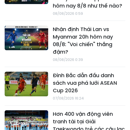
hôm nay 8/8 như thế nào?
08/08/2026 0:59
Nhận định Thái Lan vs
Myanmar 20h hôm nay
08/8: "Voi chiến" thắng
đậm?
08/08/2026 0:39
Đình Bắc dẫn đầu danh
sách vua phá lưới ASEAN
Cup 2026
07/08/2026 16:24
Hơn 400 vận động viên
tranh tài tại Giải
Taekwondo trẻ các câu lạc