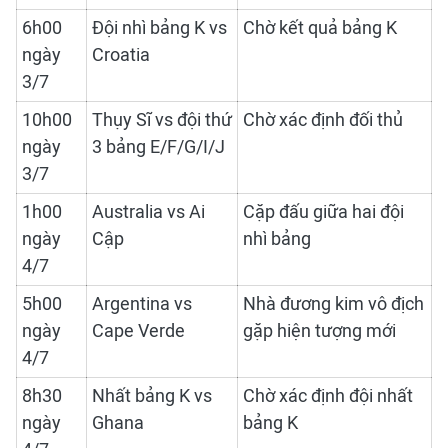
6h00
Đội nhì bảng K vs
Chờ kết quả bảng K
ngày
Croatia
3/7
10h00
Thụy Sĩ vs đội thứ
Chờ xác định đối thủ
ngày
3 bảng E/F/G/I/J
3/7
1h00
Australia vs Ai
Cặp đấu giữa hai đội
ngày
Cập
nhì bảng
4/7
5h00
Argentina vs
Nhà đương kim vô địch
ngày
Cape Verde
gặp hiện tượng mới
4/7
8h30
Nhất bảng K vs
Chờ xác định đội nhất
ngày
Ghana
bảng K