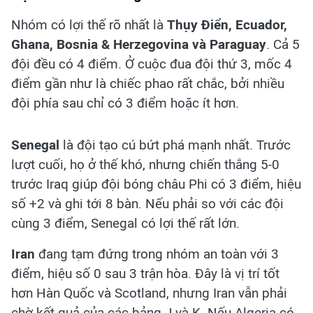
Nhóm có lợi thế rõ nhất là
Thụy Điển, Ecuador,
Ghana, Bosnia & Herzegovina và Paraguay
. Cả 5
đội đều có 4 điểm. Ở cuộc đua đội thứ 3, mốc 4
điểm gần như là chiếc phao rất chắc, bởi nhiều
đội phía sau chỉ có 3 điểm hoặc ít hơn.
Senegal
là đội tạo cú bứt phá mạnh nhất. Trước
lượt cuối, họ ở thế khó, nhưng chiến thắng 5-0
trước Iraq giúp đội bóng châu Phi có 3 điểm, hiệu
số +2 và ghi tới 8 bàn. Nếu phải so với các đội
cùng 3 điểm, Senegal có lợi thế rất lớn.
Iran
đang tạm đứng trong nhóm an toàn với 3
điểm, hiệu số 0 sau 3 trận hòa. Đây là vị trí tốt
hơn Hàn Quốc và Scotland, nhưng Iran vẫn phải
chờ kết quả của các bảng J và K. Nếu Algeria có