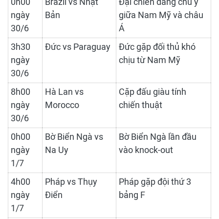
0h00
Brazil vs Nhật
Đại chiến đáng chú ý
ngày
Bản
giữa Nam Mỹ và châu
30/6
Á
3h30
Đức vs Paraguay
Đức gặp đối thủ khó
ngày
chịu từ Nam Mỹ
30/6
8h00
Hà Lan vs
Cặp đấu giàu tính
ngày
Morocco
chiến thuật
30/6
0h00
Bờ Biển Ngà vs
Bờ Biển Ngà lần đầu
ngày
Na Uy
vào knock-out
1/7
4h00
Pháp vs Thụy
Pháp gặp đội thứ 3
ngày
Điển
bảng F
1/7