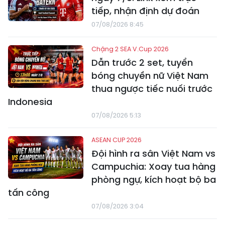
tiếp, nhận định dự đoán
07/08/2026 8:45
Chặng 2 SEA V.Cup 2026
Dẫn trước 2 set, tuyển
bóng chuyền nữ Việt Nam
thua ngược tiếc nuối trước
Indonesia
07/08/2026 5:13
ASEAN CUP 2026
Đội hình ra sân Việt Nam vs
Campuchia: Xoay tua hàng
phòng ngự, kích hoạt bộ ba
tấn công
07/08/2026 3:04