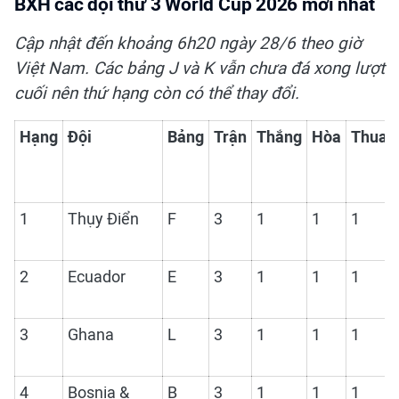
BXH các đội thứ 3 World Cup 2026 mới nhất
Cập nhật đến khoảng 6h20 ngày 28/6 theo giờ
Việt Nam. Các bảng J và K vẫn chưa đá xong lượt
cuối nên thứ hạng còn có thể thay đổi.
Hạng
Đội
Bảng
Trận
Thắng
Hòa
Thua
1
Thụy Điển
F
3
1
1
1
2
Ecuador
E
3
1
1
1
3
Ghana
L
3
1
1
1
4
Bosnia &
B
3
1
1
1