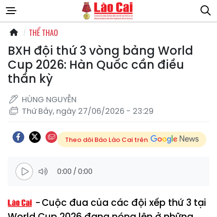
THỂ THAO
BXH đội thứ 3 vòng bảng World
Cup 2026: Hàn Quốc cần điều
thần kỳ
HÙNG NGUYỄN
Thứ Bảy, ngày 27/06/2026 - 23:29
Theo dõi Báo Lào Cai trên
0:00
/
0:00
Cuộc đua của các đội xếp thứ 3 tại
World Cup 2026 đang nóng lên ở những