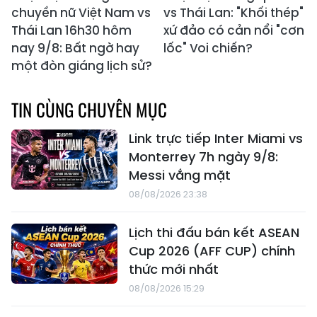
chuyền nữ Việt Nam vs
vs Thái Lan: "Khối thép"
Thái Lan 16h30 hôm
xứ đảo có cản nổi "cơn
nay 9/8: Bất ngờ hay
lốc" Voi chiến?
một đòn giáng lịch sử?
TIN CÙNG CHUYÊN MỤC
Link trực tiếp Inter Miami vs
Monterrey 7h ngày 9/8:
Messi vắng mặt
08/08/2026 23:38
Lịch thi đấu bán kết ASEAN
Cup 2026 (AFF CUP) chính
thức mới nhất
08/08/2026 15:29