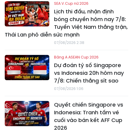
SEA V.Cup nữ 2026
Lịch thi đấu, nhận định
bóng chuyền hôm nay 7/8:
Tuyển Việt Nam thắng trận,
Thái Lan phô diễn sức mạnh
07/08/2026 2:38
Bảng A ASEAN Cup 2026
Dự đoán tỷ số Singapore
vs Indonesia 20h hôm nay
7/8: Chiến thắng sít sao
07/08/2026 1:06
Quyết chiến Singapore vs
Indonesia: Tranh tấm vé
cuối vào bán kết AFF Cup
2026