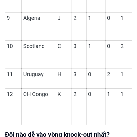
9
Algeria
J
2
1
0
1
10
Scotland
C
3
1
0
2
11
Uruguay
H
3
0
2
1
12
CH Congo
K
2
0
1
1
Đội nào dễ vào vòng knock-out nhất?