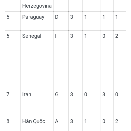
Herzegovina
5
Paraguay
D
3
1
1
1
6
Senegal
I
3
1
0
2
7
Iran
G
3
0
3
0
8
Hàn Quốc
A
3
1
0
2