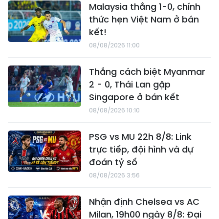
Malaysia thắng 1-0, chính
thức hẹn Việt Nam ở bán
kết!
08/08/2026 11:00
Thắng cách biệt Myanmar
2 - 0, Thái Lan gặp
Singapore ở bán kết
08/08/2026 10:10
PSG vs MU 22h 8/8: Link
trực tiếp, đội hình và dự
đoán tỷ số
08/08/2026 3:56
Nhận định Chelsea vs AC
Milan, 19h00 ngày 8/8: Đại