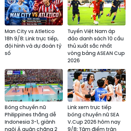
Man City vs Atletico
Tuyển Việt Nam áp
18h 9/8: Link trực tiếp,
đảo danh sách 10 cầu
đội hình và dự đoán tỷ
thủ xuất sắc nhất
số
vòng bảng ASEAN Cup
2026
Bóng chuyền nữ
Link xem trực tiếp
Philippines thắng dễ
bóng chuyền nữ SEA
Indonesia 3-1, giành
V.Cup 2026 hôm nay
ngôi Á quân chặng 2
9/8: Tâm điểm trận