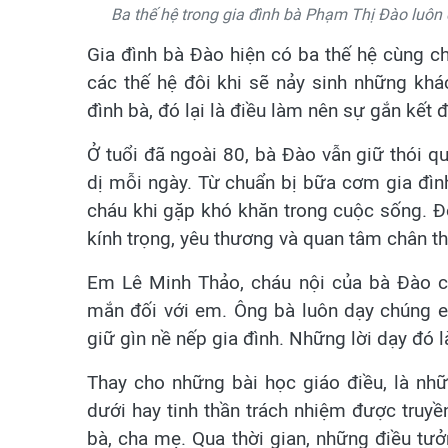
Ba thế hệ trong gia đình bà Phạm Thị Đào luôn
Gia đình bà Đào hiện có ba thế hệ cùng c
các thế hệ đôi khi sẽ nảy sinh những khác
đình bà, đó lại là điều làm nên sự gắn kết đ
Ở tuổi đã ngoài 80, bà Đào vẫn giữ thói 
dị mỗi ngày. Từ chuẩn bị bữa cơm gia đìn
cháu khi gặp khó khăn trong cuộc sống. Đổ
kính trọng, yêu thương và quan tâm chân t
Em Lê Minh Thảo, cháu nội của bà Đào c
mắn đối với em. Ông bà luôn dạy chúng e
giữ gìn nề nếp gia đình. Những lời dạy đó 
Thay cho những bài học giáo điều, là nhữn
dưới hay tinh thần trách nhiệm được truy
bà, cha mẹ. Qua thời gian, những điều tưở