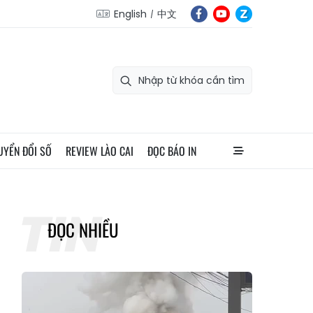
English
中文
UYỂN ĐỔI SỐ
REVIEW LÀO CAI
ĐỌC BÁO IN
ĐỌC NHIỀU