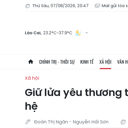
Thứ Sáu, 07/08/2026, 20:47
Mail gửi tòa 
Lào Cai,
23.2°C-37.9°C
CHÍNH TRỊ - THỜI SỰ
KINH TẾ
XÃ HỘI
VĂN 
Xã hội
Giữ lửa yêu thương 
hệ
Đoàn Thị Ngân - Nguyễn Hải Sơn