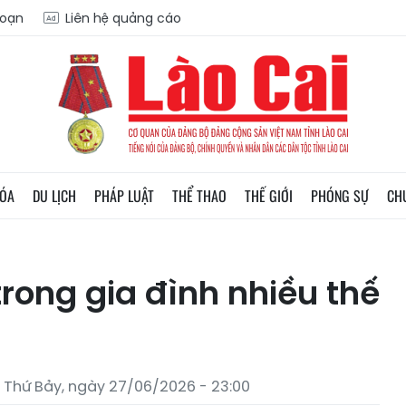
soạn
Liên hệ quảng cáo
HÓA
DU LỊCH
PHÁP LUẬT
THỂ THAO
THẾ GIỚI
PHÓNG SỰ
CH
trong gia đình nhiều thế
Thứ Bảy, ngày 27/06/2026 - 23:00