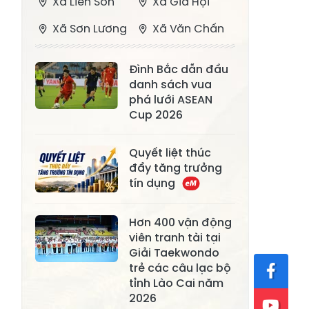
Xã Liên Sơn
Xã Gia Hội
Xã Sơn Lương
Xã Văn Chấn
Xã Thượng
Xã Chấn Thịnh
Đình Bắc dẫn đầu
Bằng La
danh sách vua
Xã Phong Dụ
phá lưới ASEAN
Xã Nghĩa Tâm
Hạ
Cup 2026
Xã Châu Quế
Xã Lâm Giang
Quyết liệt thúc
Xã Đông
đẩy tăng trưởng
Xã Tân Hợp
tín dụng
Cuông
Xã Mậu A
Xã Xuân Ái
Hơn 400 vận động
viên tranh tài tại
Xã Lâm
Xã Mỏ Vàng
Giải Taekwondo
Thượng
trẻ các câu lạc bộ
Xã Lục Yên
Xã Tân Lĩnh
tỉnh Lào Cai năm
2026
Xã Khánh Hòa
Xã Phúc Lợi