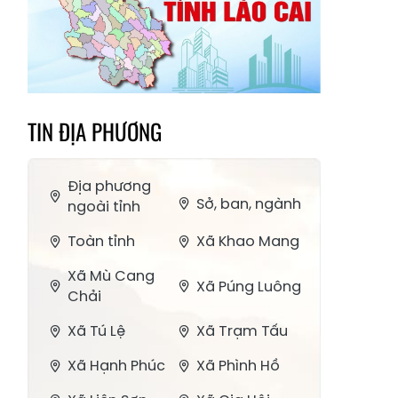
TIN ĐỊA PHƯƠNG
Địa phương
Sở, ban, ngành
ngoài tỉnh
Toàn tỉnh
Xã Khao Mang
Xã Mù Cang
Xã Púng Luông
Chải
Xã Tú Lệ
Xã Trạm Tấu
Xã Hạnh Phúc
Xã Phình Hồ