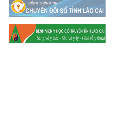
Xã Mường
Xã Dền Sáng
Hum
Xã Y Tý
Xã A Mú Sung
Xã Trịnh Tường
Xã Nậm Chày
Xã Bản Xèo
Xã Bát Xát
Xã Võ Lao
Xã Khánh Yên
Xã Văn Bàn
Xã Dương Quỳ
Xã Chiềng Ken
Xã Minh Lương
Xã Nậm Chảy
Xã Bảo Yên
Xã Nghĩa Đô
Xã Thượng Hà
Xã Xuân Hòa
Xã Phúc Khánh
Xã Bảo Hà
Xã Mường Bo