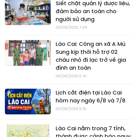
Siết chặt quản lý dược liệu,
đảm bảo an toàn cho
người sử dụng
06/08/2026 7:09
Lào Cai: Công an xã A Mú
Sung kịp thời hỗ trợ 02
cháu nhỏ đi lạc trở về gia
đình an toàn
06/08/2026 5:41
Lịch cắt điện tại Lào Cai
hôm nay ngày 6/8 và 7/8
06/08/2026 5:10
Lào Cai nằm trong 7 tỉnh,
thành được cảnh báo nguy