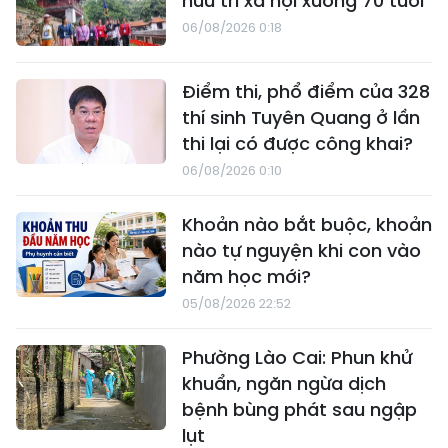
hưu trí xã hội xuống 70 tuổi
06/08/2026 0:18
Điểm thi, phổ điểm của 328
thí sinh Tuyên Quang ở lần
thi lại có được công khai?
06/08/2026 0:10
Khoản nào bắt buộc, khoản
nào tự nguyện khi con vào
năm học mới?
05/08/2026 22:52
Phường Lào Cai: Phun khử
khuẩn, ngăn ngừa dịch
bệnh bùng phát sau ngập
lụt