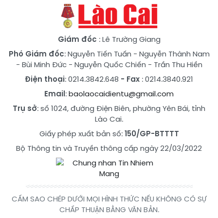
Giám đốc
: Lê Trường Giang
Phó Giám đốc
:
Nguyễn Tiến Tuấn
-
Nguyễn Thành Nam
-
Bùi Minh Đức
-
Nguyễn Quốc Chiến
-
Trần Thu Hiền
Điện thoại
: 0214.3842.648
- Fax
: 0214.3840.921
Email
:
baolaocaidientu@gmail.com
Trụ sở
: số 1024, đường Điện Biên, phường Yên Bái, tỉnh
Lào Cai.
Giấy phép xuất bản số:
150/GP-BTTTT
Bộ Thông tin và Truyền thông cấp ngày 22/03/2022
CẤM SAO CHÉP DƯỚI MỌI HÌNH THỨC NẾU KHÔNG CÓ SỰ
CHẤP THUẬN BẰNG VĂN BẢN.