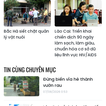
Bắc Hà siết chặt quản
Lào Cai: Triển khai
lý vật nuôi
chiến dịch 90 ngày
làm sạch, làm giàu,
chuẩn hóa cơ sở dữ
liệu lĩnh vực HIV/AIDS
TIN CÙNG CHUYÊN MỤC
Đừng biến vỉa hè thành
vườn rau
07/08/2026 0:53