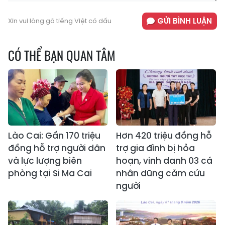
GỬI BÌNH LUẬN
Xin vui lòng gõ tiếng Việt có dấu
CÓ THỂ BẠN QUAN TÂM
Lào Cai: Gần 170 triệu
Hơn 420 triệu đồng hỗ
đồng hỗ trợ người dân
trợ gia đình bị hỏa
và lực lượng biên
hoạn, vinh danh 03 cá
phòng tại Si Ma Cai
nhân dũng cảm cứu
người