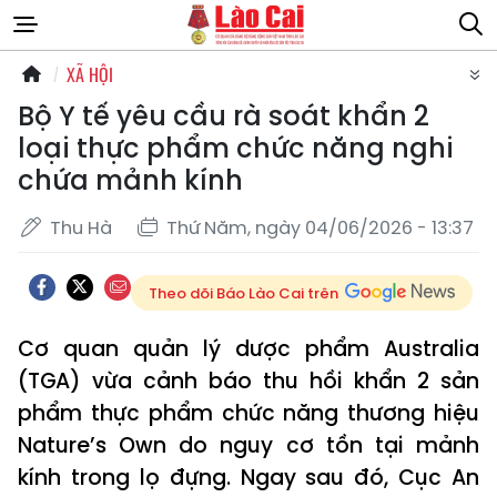
XÃ HỘI
Bộ Y tế yêu cầu rà soát khẩn 2
loại thực phẩm chức năng nghi
chứa mảnh kính
Thu Hà
Thứ Năm, ngày 04/06/2026 - 13:37
Theo dõi Báo Lào Cai trên
Cơ quan quản lý dược phẩm Australia
(TGA) vừa cảnh báo thu hồi khẩn 2 sản
phẩm thực phẩm chức năng thương hiệu
Nature’s Own do nguy cơ tồn tại mảnh
kính trong lọ đựng. Ngay sau đó, Cục An