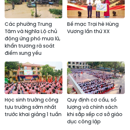
Các phường Trung
Bế mạc Trại hè Hùng
Tâm và Nghĩa Lộ chủ
Vương lần thứ XX
động ứng phó mưa lũ,
khẩn trương rà soát
điểm xung yếu
Học sinh trường công
Quy định cơ cấu, số
tựu trường sớm nhất
lượng và chính sách
trước khai giảng 1 tuần
khi sắp xếp cơ sở giáo
dục công lập