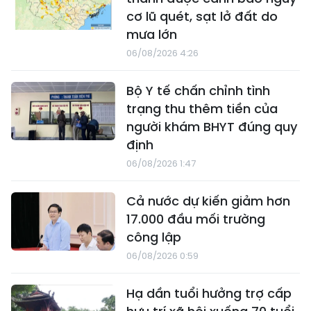
cơ lũ quét, sạt lở đất do
mưa lớn
06/08/2026 4:26
Bộ Y tế chấn chỉnh tình
trạng thu thêm tiền của
người khám BHYT đúng quy
định
06/08/2026 1:47
Cả nước dự kiến giảm hơn
17.000 đầu mối trường
công lập
06/08/2026 0:59
Hạ dần tuổi hưởng trợ cấp