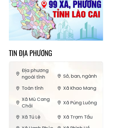
TIN ĐỊA PHƯƠNG
Địa phương
Sở, ban, ngành
ngoài tỉnh
Toàn tỉnh
Xã Khao Mang
Xã Mù Cang
Xã Púng Luông
Chải
Xã Tú Lệ
Xã Trạm Tấu