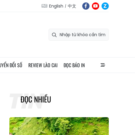
English
中文
UYỂN ĐỔI SỐ
REVIEW LÀO CAI
ĐỌC BÁO IN
ĐỌC NHIỀU