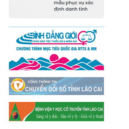
Xã Tằng Loỏng
Xã Gia Phú
mẫu phục vụ xác
định danh tính
Xã Mường
Xã Dền Sáng
Hum
Xã Y Tý
Xã A Mú Sung
Xã Trịnh Tường
Xã Nậm Chày
Xã Bản Xèo
Xã Bát Xát
Xã Võ Lao
Xã Khánh Yên
Xã Văn Bàn
Xã Dương Quỳ
Xã Chiềng Ken
Xã Minh Lương
Xã Nậm Chảy
Xã Bảo Yên
Xã Nghĩa Đô
Xã Thượng Hà
Xã Xuân Hòa
Xã Phúc Khánh