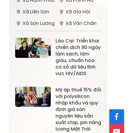
Xã Hạnh Phúc
Xã Phình Hồ
Xã Liên Sơn
Xã Gia Hội
Xã Sơn Lương
Xã Văn Chấn
Xã Thượng
Xã Chấn Thịnh
Lào Cai: Triển khai
Bằng La
chiến dịch 90 ngày
Xã Phong Dụ
làm sạch, làm
Xã Nghĩa Tâm
Hạ
giàu, chuẩn hóa
cơ sở dữ liệu lĩnh
Xã Châu Quế
Xã Lâm Giang
vực HIV/AIDS
Xã Đông
Xã Tân Hợp
Mỹ áp thuế 15% đối
Cuông
với polysilicon
Xã Mậu A
Xã Xuân Ái
nhập khẩu và quy
định giá sàn
Xã Lâm
nguyên liệu sản
Xã Mỏ Vàng
Thượng
xuất chip, pin năng
lượng Mặt Trời
Xã Lục Yên
Xã Tân Lĩnh