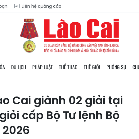
soạn
Liên hệ quảng cáo
HÓA
DU LỊCH
PHÁP LUẬT
THỂ THAO
THẾ GIỚI
PHÓNG SỰ
CH
o Cai giành 02 giải tại
 giỏi cấp Bộ Tư lệnh Bộ
 2026