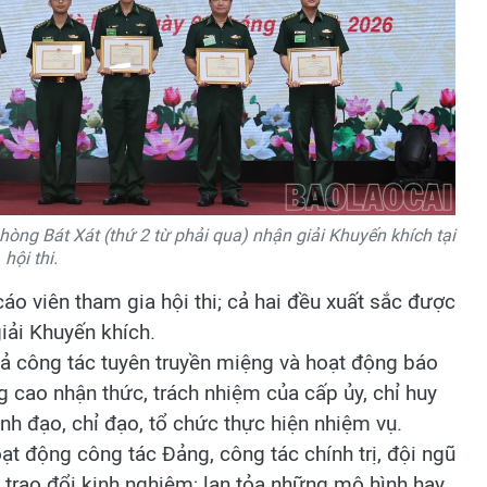
hòng Bát Xát (thứ 2 từ phải qua) nhận giải Khuyến khích tại
hội thi.
áo viên tham gia hội thi; cả hai đều xuất sắc được
iải Khuyến khích.
quả công tác tuyên truyền miệng và hoạt động báo
g cao nhận thức, trách nhiệm của cấp ủy, chỉ huy
ãnh đạo, chỉ đạo, tổ chức thực hiện nhiệm vụ.
oạt động công tác Đảng, công tác chính trị, đội ngũ
i, trao đổi kinh nghiệm; lan tỏa những mô hình hay,