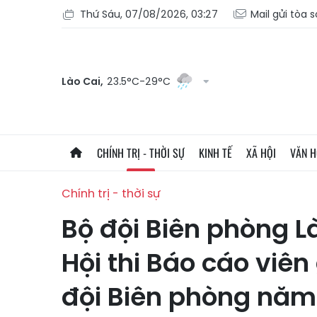
Thứ Sáu, 07/08/2026, 03:27
Mail gửi tòa 
Lào Cai,
23.5°C-29°C
CHÍNH TRỊ - THỜI SỰ
KINH TẾ
XÃ HỘI
VĂN 
Chính trị - thời sự
Bộ đội Biên phòng Là
Hội thi Báo cáo viên
đội Biên phòng năm