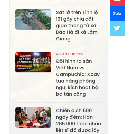
Xã Khánh Hòa
Xã Phúc Lợi
Sạt lở trên Tỉnh lộ
161 gây chia cắt
Xã Mường Lai
Xã Cảm Nhân
giao thông từ xã
Bảo Hà đi xã Lâm
Xã Yên Thành
Xã Thác Bà
Giang
Xã Yên Bình
Xã Bảo Ái
ASEAN CUP 2026
Xã Hưng
Xã Trấn Yên
Đội hình ra sân
Khánh
Việt Nam vs
Campuchia: Xoay
Xã Lương
Xã Việt Hồng
tua hàng phòng
Thịnh
ngự, kích hoạt bộ
Xã Quy Mông
ba tấn công
Xã Cốc San
Xã Hợp Thành
Xã Phong Hải
Chiến dịch 500
ngày đêm: Hơn
Xã Xuân
Xã Bảo Thắng
265.000 thân nhân
Quang
liệt sĩ đã được lấy