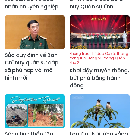
nhân chuyên nghiệp
huy Quân sự tỉnh
Phong trào Thi đua Quyết thắng
Sửa quy định về Ban
trong lực lượng vũ trang Quân
Chỉ huy quân sự cấp
khu 2
xã phù hợp với mô
Khơi dậy truyền thống,
hình mới
bứt phá bằng hành
động
Sáng tinh thần “Ba
Lào Cai: Núi rừng vắng