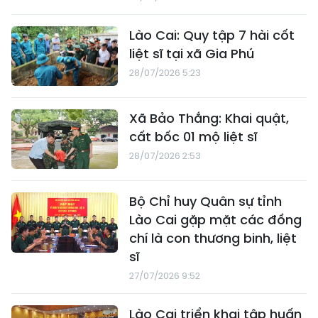
Lào Cai: Quy tập 7 hài cốt
liệt sĩ tại xã Gia Phú
28/07/2026 5:23
Xã Bảo Thắng: Khai quật,
cất bốc 01 mộ liệt sĩ
28/07/2026 2:53
Bộ Chỉ huy Quân sự tỉnh
Lào Cai gặp mặt các đồng
chí là con thương binh, liệt
sĩ
27/07/2026 9:52
Lào Cai triển khai tập huấn