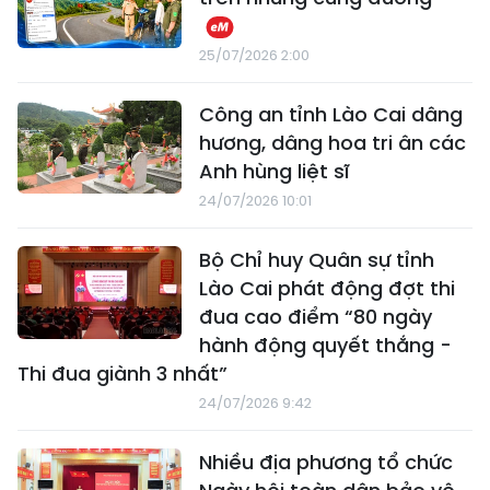
25/07/2026 2:00
Công an tỉnh Lào Cai dâng
hương, dâng hoa tri ân các
Anh hùng liệt sĩ
24/07/2026 10:01
Bộ Chỉ huy Quân sự tỉnh
Lào Cai phát động đợt thi
đua cao điểm “80 ngày
hành động quyết thắng -
Thi đua giành 3 nhất”
24/07/2026 9:42
Nhiều địa phương tổ chức