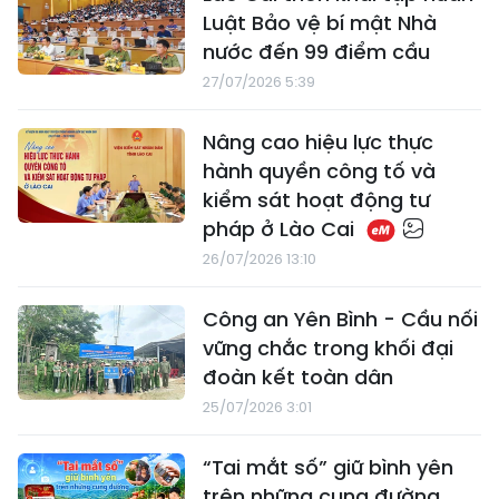
Luật Bảo vệ bí mật Nhà
nước đến 99 điểm cầu
27/07/2026 5:39
Nâng cao hiệu lực thực
hành quyền công tố và
kiểm sát hoạt động tư
pháp ở Lào Cai
26/07/2026 13:10
Công an Yên Bình - Cầu nối
vững chắc trong khối đại
đoàn kết toàn dân
25/07/2026 3:01
“Tai mắt số” giữ bình yên
trên những cung đường