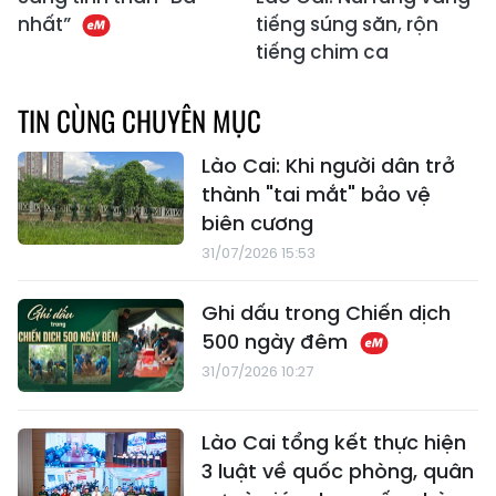
nhất”
tiếng súng săn, rộn
tiếng chim ca
TIN CÙNG CHUYÊN MỤC
Lào Cai: Khi người dân trở
thành "tai mắt" bảo vệ
biên cương
31/07/2026 15:53
Ghi dấu trong Chiến dịch
500 ngày đêm
31/07/2026 10:27
Lào Cai tổng kết thực hiện
3 luật về quốc phòng, quân