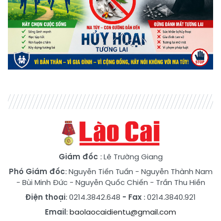
Giám đốc
: Lê Trường Giang
Phó Giám đốc
:
Nguyễn Tiến Tuấn
-
Nguyễn Thành Nam
-
Bùi Minh Đức
-
Nguyễn Quốc Chiến
-
Trần Thu Hiền
Điện thoại
: 0214.3842.648
- Fax
: 0214.3840.921
Email
:
baolaocaidientu@gmail.com