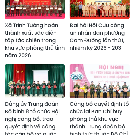
Xã Trịnh Tường hoàn
Đại hội Hội Cựu công
thành xuất sắc diễn
an nhân dân phường
tập tác chiến trong
Cam Đường lần thứ I,
khu vực phòng thủ tỉnh
nhiệm kỳ 2026 - 2031
năm 2026
Đảng ủy Trung đoàn
Công bố quyết định tổ
Bộ binh 8 tổ chức Hội
chức lại Ban Chỉ huy
nghị công bố, trao
phòng thủ khu vực
quyết định về công
thành Trung đoàn bộ
tác cán bộ và quân
binh trực thuộc Bộ Chỉ