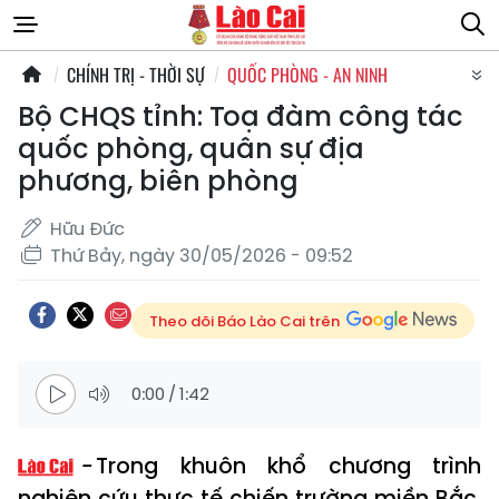
CHÍNH TRỊ - THỜI SỰ
QUỐC PHÒNG - AN NINH
Bộ CHQS tỉnh: Toạ đàm công tác
quốc phòng, quân sự địa
phương, biên phòng
Hữu Đức
Thứ Bảy, ngày 30/05/2026 - 09:52
Theo dõi Báo Lào Cai trên
0:00
/
1:42
Trong khuôn khổ chương trình
nghiên cứu thực tế chiến trường miền Bắc,