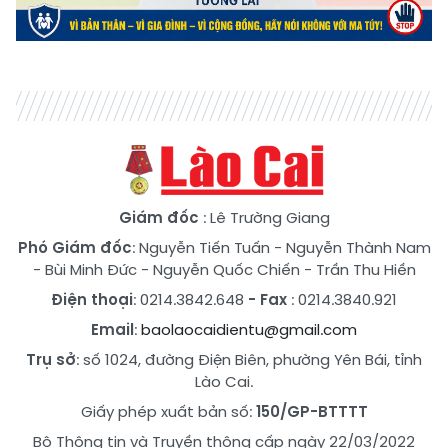
Giám đốc
: Lê Trường Giang
Phó Giám đốc
:
Nguyễn Tiến Tuấn
-
Nguyễn Thành Nam
-
Bùi Minh Đức
-
Nguyễn Quốc Chiến
-
Trần Thu Hiền
Điện thoại
: 0214.3842.648
- Fax
: 0214.3840.921
Email
:
baolaocaidientu@gmail.com
Trụ sở
: số 1024, đường Điện Biên, phường Yên Bái, tỉnh
Lào Cai.
Giấy phép xuất bản số:
150/GP-BTTTT
Bộ Thông tin và Truyền thông cấp ngày 22/03/2022