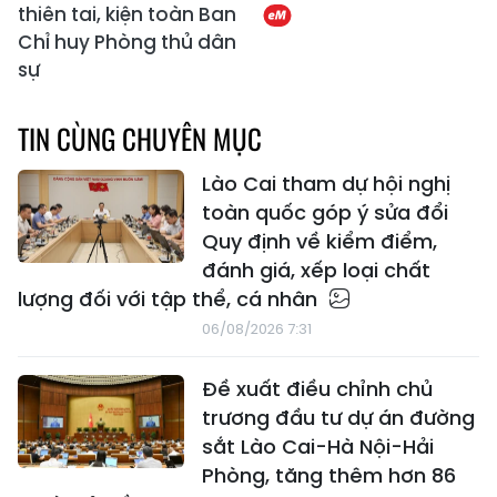
thiên tai, kiện toàn Ban
Chỉ huy Phòng thủ dân
sự
TIN CÙNG CHUYÊN MỤC
Lào Cai tham dự hội nghị
toàn quốc góp ý sửa đổi
Quy định về kiểm điểm,
đánh giá, xếp loại chất
lượng đối với tập thể, cá nhân
06/08/2026 7:31
Đề xuất điều chỉnh chủ
trương đầu tư dự án đường
sắt Lào Cai-Hà Nội-Hải
Phòng, tăng thêm hơn 86