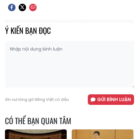
Ý KIẾN BẠN ĐỌC
GỬI BÌNH LUẬN
Xin vui lòng gõ tiếng Việt có dấu
CÓ THỂ BẠN QUAN TÂM