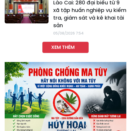
Lào Cai: 280 đại biểu từ 9
xã tập huấn nghiệp vụ kiểm
tra, giám sát và kê khai tài
sản
05/08/2026 7:54
XEM THÊM