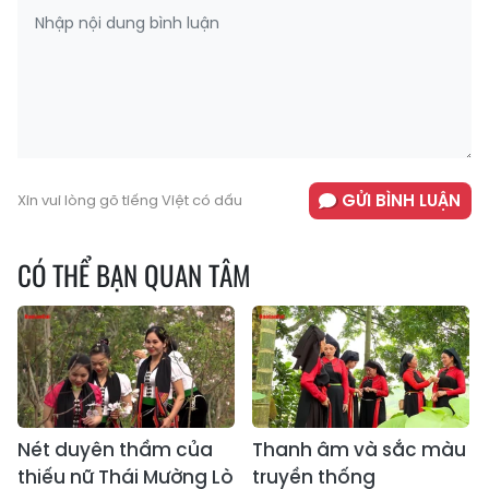
GỬI BÌNH LUẬN
Xin vui lòng gõ tiếng Việt có dấu
CÓ THỂ BẠN QUAN TÂM
Nét duyên thầm của
Thanh âm và sắc màu
thiếu nữ Thái Mường Lò
truyền thống