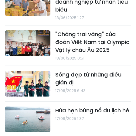
doanh nghiệp tư nhân tiêu
biểu
18/06/2025 1:27
"Chàng trai vàng" của
đoàn Việt Nam tại Olympic
Vật lý châu Âu 2025
18/06/2025 0:51
Sống đẹp từ những điều
giản dị
17/06/2025 6:43
Hứa hẹn bùng nổ du lịch hè
17/06/2025 1:37