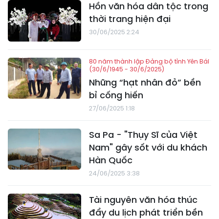
Hồn văn hóa dân tộc trong
thời trang hiện đại
30/06/2025 2:24
80 năm thành lập Đảng bộ tỉnh Yên Bái
(30/6/1945 - 30/6/2025)
Những “hạt nhân đỏ” bền
bỉ cống hiến
27/06/2025 1:18
Sa Pa - "Thụy Sĩ của Việt
Nam" gây sốt với du khách
Hàn Quốc
24/06/2025 3:38
Tài nguyên văn hóa thúc
đẩy du lịch phát triển bền