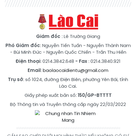
Giám đốc
: Lê Trường Giang
Phó Giám đốc
:
Nguyễn Tiến Tuấn
-
Nguyễn Thành Nam
-
Bùi Minh Đức
-
Nguyễn Quốc Chiến
-
Trần Thu Hiền
Điện thoại
: 0214.3842.648
- Fax
: 0214.3840.921
Email
:
baolaocaidientu@gmail.com
Trụ sở
: số 1024, đường Điện Biên, phường Yên Bái, tỉnh
Lào Cai.
Giấy phép xuất bản số:
150/GP-BTTTT
Bộ Thông tin và Truyền thông cấp ngày 22/03/2022
CẤM SAO CHÉP DƯỚI MỌI HÌNH THỨC NẾU KHÔNG CÓ SỰ