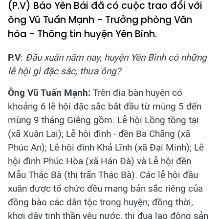
(P.V) Báo Yên Bái đã có cuộc trao đổi với
ông Vũ Tuấn Mạnh - Trưởng phòng Văn
hóa - Thông tin huyện Yên Bình.
P.V
:
Đầu xuân năm nay, huyện Yên Bình có những
lễ hội gì đặc sắc, thưa ông?
Ông Vũ Tuấn Mạnh:
Trên địa bàn huyện có
khoảng 6 lễ hội đặc sắc bắt đầu từ mùng 5 đến
mùng 9 tháng Giêng gồm: Lễ hội Lồng tồng tại
(xã Xuân Lai); Lễ hội đình - đền Ba Chãng (xã
Phúc An); Lễ hội đình Khả Lĩnh (xã Đại Minh); Lễ
hội đình Phúc Hòa (xã Hán Đà) và Lễ hội đền
Mẫu Thác Bà (thị trấn Thác Bà). Các lễ hội đầu
xuân được tổ chức đều mang bản sắc riêng của
đồng bào các dân tộc trong huyện; đồng thời,
khơi dậy tinh thần yêu nước, thi đua lao động sản