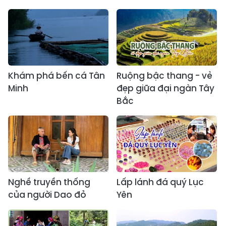
Khám phá bến cá Tân
Ruộng bậc thang - vẻ
Minh
đẹp giữa đại ngàn Tây
Bắc
Nghề truyền thống
Lấp lánh đá quý Lục
của người Dao đỏ
Yên