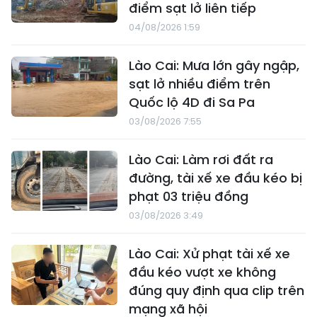
điểm sạt lở liên tiếp
04/08/2026 1:59
Lào Cai: Mưa lớn gây ngập,
sạt lở nhiều điểm trên
Quốc lộ 4D đi Sa Pa
03/08/2026 7:55
Lào Cai: Làm rơi đất ra
đường, tài xế xe đầu kéo bị
phạt 03 triệu đồng
03/08/2026 3:49
Lào Cai: Xử phạt tài xế xe
đầu kéo vượt xe không
đúng quy định qua clip trên
mạng xã hội