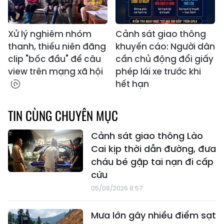
Xử lý nghiêm nhóm
Cảnh sát giao thông
thanh, thiếu niên đăng
khuyến cáo: Người dân
clip "bốc đầu" để câu
cần chủ động đổi giấy
view trên mạng xã hội
phép lái xe trước khi
hết hạn
TIN CÙNG CHUYÊN MỤC
Cảnh sát giao thông Lào
Cai kịp thời dẫn đường, đưa
cháu bé gặp tai nạn đi cấp
cứu
05/08/2026 8:57
Mưa lớn gây nhiều điểm sạt