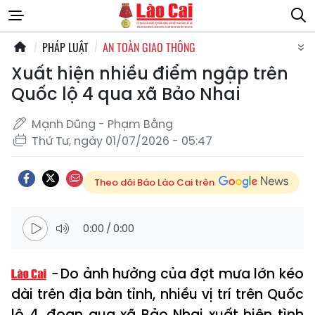
PHÁP LUẬT
AN TOÀN GIAO THÔNG
Xuất hiện nhiều điểm ngập trên
Quốc lộ 4 qua xã Bảo Nhai
Mạnh Dũng - Phạm Bằng
Thứ Tư, ngày 01/07/2026 - 05:47
Theo dõi Báo Lào Cai trên
0:00
/
0:00
Do ảnh hưởng của đợt mưa lớn kéo
dài trên địa bàn tỉnh, nhiều vị trí trên Quốc
lộ 4, đoạn qua xã Bảo Nhai xuất hiện tình