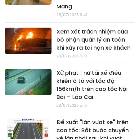
Mang
28/07/2026 6:41
Xem xét trách nhiệm của
bộ phận quản lý an toàn
khi xảy ra tai nạn xe khách
28/07/2026 5:18
Xử phạt 1 nữ tài xế điều
khiển ô tô với tốc độ
156km/h trên cao tốc Nội
Bài – Lào Cai
28/07/2026 5:16
Đề xuất "làn vượt xe" trên
cao tốc: Bắt buộc chuyển
về làn phải sau khi vượt