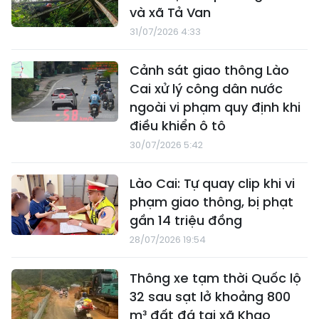
và xã Tả Van
31/07/2026 4:33
Cảnh sát giao thông Lào
Cai xử lý công dân nước
ngoài vi phạm quy định khi
điều khiển ô tô
30/07/2026 5:42
Lào Cai: Tự quay clip khi vi
phạm giao thông, bị phạt
gần 14 triệu đồng
28/07/2026 19:54
Thông xe tạm thời Quốc lộ
32 sau sạt lở khoảng 800
m³ đất đá tại xã Khao