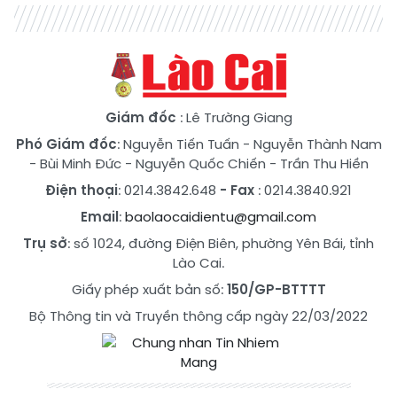
Giám đốc
: Lê Trường Giang
Phó Giám đốc
:
Nguyễn Tiến Tuấn
-
Nguyễn Thành Nam
-
Bùi Minh Đức
-
Nguyễn Quốc Chiến
-
Trần Thu Hiền
Điện thoại
: 0214.3842.648
- Fax
: 0214.3840.921
Email
:
baolaocaidientu@gmail.com
Trụ sở
: số 1024, đường Điện Biên, phường Yên Bái, tỉnh
Lào Cai.
Giấy phép xuất bản số:
150/GP-BTTTT
Bộ Thông tin và Truyền thông cấp ngày 22/03/2022