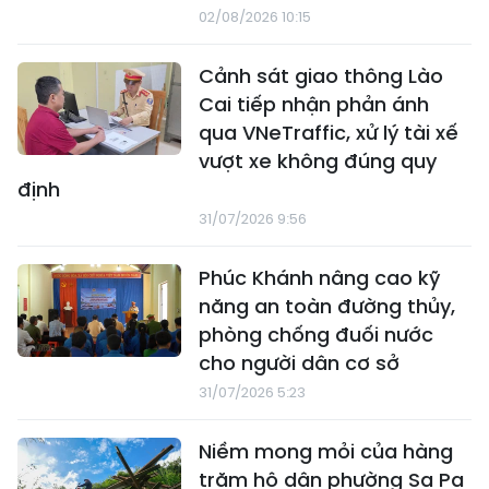
02/08/2026 10:15
Cảnh sát giao thông Lào
Cai tiếp nhận phản ánh
qua VNeTraffic, xử lý tài xế
vượt xe không đúng quy
định
31/07/2026 9:56
Phúc Khánh nâng cao kỹ
năng an toàn đường thủy,
phòng chống đuối nước
cho người dân cơ sở
31/07/2026 5:23
Niềm mong mỏi của hàng
trăm hộ dân phường Sa Pa