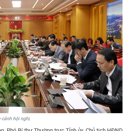
cảnh hội nghị.
g, Phó Bí thư Thường trực Tỉnh ủy, Chủ tịch HĐND