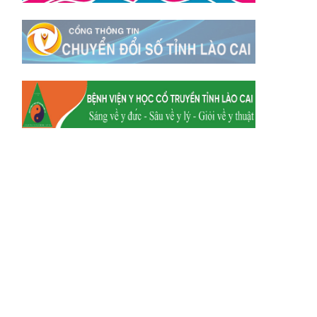
Xã Tằng Loỏng
Xã Gia Phú
Xã Mường
Xã Dền Sáng
Hum
Xã Y Tý
Xã A Mú Sung
Xã Trịnh Tường
Xã Nậm Chày
Xã Bản Xèo
Xã Bát Xát
Xã Võ Lao
Xã Khánh Yên
Xã Văn Bàn
Xã Dương Quỳ
Xã Chiềng Ken
Xã Minh Lương
Xã Nậm Chảy
Xã Bảo Yên
Xã Nghĩa Đô
Xã Thượng Hà
Xã Xuân Hòa
Xã Phúc Khánh