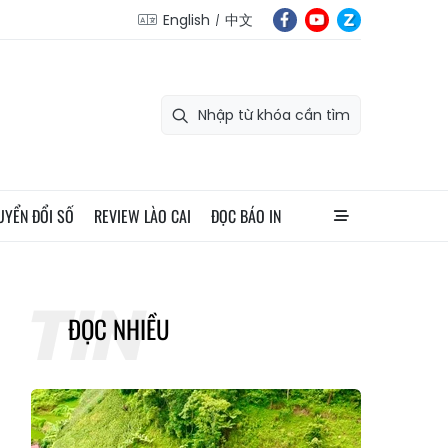
English
中文
UYỂN ĐỔI SỐ
REVIEW LÀO CAI
ĐỌC BÁO IN
ĐỌC NHIỀU