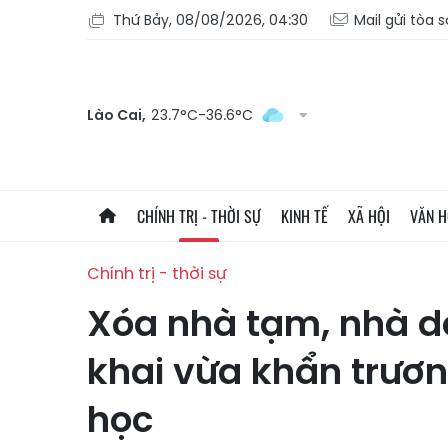
Thứ Bảy, 08/08/2026, 04:30
Mail gửi tòa 
Lào Cai,
23.7°C-36.6°C
CHÍNH TRỊ - THỜI SỰ
KINH TẾ
XÃ HỘI
VĂN 
Chính trị - thời sự
Xóa nhà tạm, nhà dộ
khai vừa khẩn trươn
học