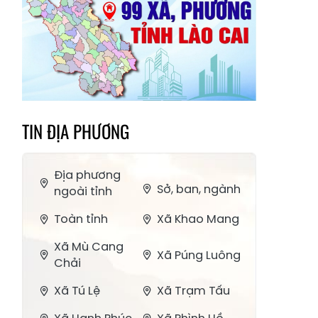
TIN ĐỊA PHƯƠNG
Địa phương
Sở, ban, ngành
ngoài tỉnh
Toàn tỉnh
Xã Khao Mang
Xã Mù Cang
Xã Púng Luông
Chải
Xã Tú Lệ
Xã Trạm Tấu