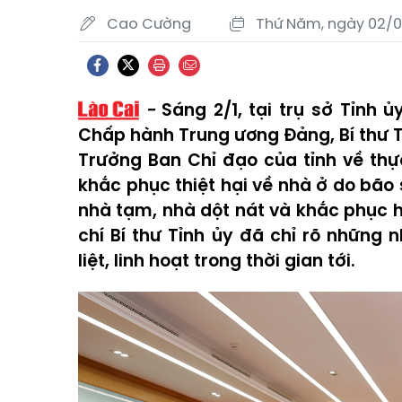
Cao Cường
Thứ Năm, ngày 02/0
Sáng 2/1, tại trụ sở Tỉnh 
Chấp hành Trung ương Đảng, Bí thư Tỉ
Trưởng Ban Chỉ đạo của tỉnh về thự
khắc phục thiệt hại về nhà ở do bão s
nhà tạm, nhà dột nát và khắc phục h
chí Bí thư Tỉnh ủy đã chỉ rõ những
liệt, linh hoạt trong thời gian tới.