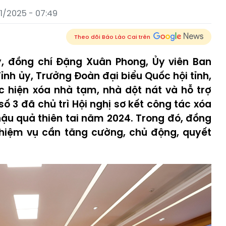
1/2025 - 07:49
Theo dõi Báo Lào Cai trên
ủy, đồng chí Đặng Xuân Phong, Ủy viên Ban
nh ủy, Trưởng Đoàn đại biểu Quốc hội tỉnh,
c hiện xóa nhà tạm, nhà dột nát và hỗ trợ
ố 3 đã chủ trì Hội nghị sơ kết công tác xóa
ậu quả thiên tai năm 2024. Trong đó, đồng
 nhiệm vụ cần tăng cường, chủ động, quyết