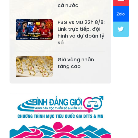
cả nước
Xã Khánh Hòa
Xã Phúc Lợi
PSG vs MU 22h 8/8:
Xã Mường Lai
Xã Cảm Nhân
Link trực tiếp, đội
Xã Yên Thành
Xã Thác Bà
hình và dự đoán tỷ
số
Xã Yên Bình
Xã Bảo Ái
Xã Hưng
Giá vàng nhẫn
Xã Trấn Yên
Khánh
tăng cao
Xã Lương
Xã Việt Hồng
Thịnh
Xã Quy Mông
Xã Cốc San
Xã Hợp Thành
Xã Phong Hải
Xã Xuân
Xã Bảo Thắng
Quang