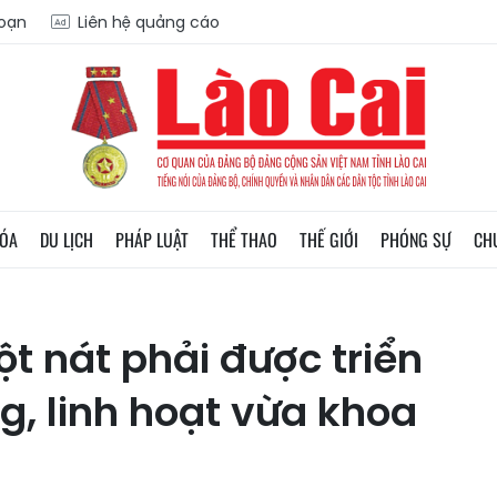
soạn
Liên hệ quảng cáo
HÓA
DU LỊCH
PHÁP LUẬT
THỂ THAO
THẾ GIỚI
PHÓNG SỰ
CH
t nát phải được triển
g, linh hoạt vừa khoa