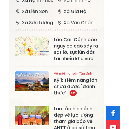
Xã Hạnh Phúc
Xã Phình Hồ
Xã Liên Sơn
Xã Gia Hội
Xã Sơn Lương
Xã Văn Chấn
Xã Thượng
Xã Chấn Thịnh
Lào Cai: Cảnh báo
Bằng La
nguy cơ cao xảy ra
Xã Phong Dụ
sạt lở, sụt lún đất
Xã Nghĩa Tâm
Hạ
tại nhiều khu vực
Xã Châu Quế
Xã Lâm Giang
Về miền di sản Tân Lĩnh
Kỳ 1: Tiềm năng lớn
Xã Đông
Xã Tân Hợp
chưa được "đánh
Cuông
thức"
Xã Mậu A
Xã Xuân Ái
Lan tỏa hình ảnh
Xã Lâm
Xã Mỏ Vàng
đẹp về lực lượng
Thượng
tham gia bảo vệ
Xã Lục Yên
ANTT ở cơ sở trên
Xã Tân Lĩnh