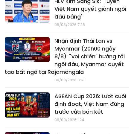
HLV Kim Sang Sik: 'Tuyển
Việt Nam quyết giành ngôi
đầu bảng'
06/08/2026 7:26
Nhận định Thái Lan vs
Myanmar (20h00 ngày
8/8): "Voi chiến" hướng tới
ngôi đầu, Myanmar quyết
tạo bất ngờ tại Rajamangala
06/08/2026 3:51
ASEAN Cup 2026: Lượt cuối
định đoạt, Việt Nam đứng
trước cửa bán kết
06/08/2026 1:24