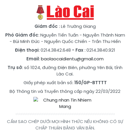
Giám đốc
: Lê Trường Giang
Phó Giám đốc
:
Nguyễn Tiến Tuấn
-
Nguyễn Thành Nam
-
Bùi Minh Đức
-
Nguyễn Quốc Chiến
-
Trần Thu Hiền
Điện thoại
: 0214.3842.648
- Fax
: 0214.3840.921
Email
:
baolaocaidientu@gmail.com
Trụ sở
: số 1024, đường Điện Biên, phường Yên Bái, tỉnh
Lào Cai.
Giấy phép xuất bản số:
150/GP-BTTTT
Bộ Thông tin và Truyền thông cấp ngày 22/03/2022
CẤM SAO CHÉP DƯỚI MỌI HÌNH THỨC NẾU KHÔNG CÓ SỰ
CHẤP THUẬN BẰNG VĂN BẢN.