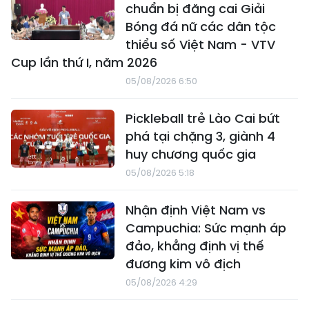
chuẩn bị đăng cai Giải
Bóng đá nữ các dân tộc
thiểu số Việt Nam - VTV
Cup lần thứ I, năm 2026
05/08/2026 6:50
Pickleball trẻ Lào Cai bứt
phá tại chặng 3, giành 4
huy chương quốc gia
05/08/2026 5:18
Nhận định Việt Nam vs
Campuchia: Sức mạnh áp
đảo, khẳng định vị thế
đương kim vô địch
05/08/2026 4:29