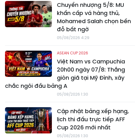
Chuyển nhượng 5/8: MU
khẩn cấp vá hàng thủ,
Mohamed Salah chọn bến
đỗ bất ngờ
05/08/2026 4:29
ASEAN CUP 2026
Việt Nam vs Campuchia
20h00 ngày 07/8: Thắng
giòn giã tại Mỹ Đình, xây
chắc ngôi đầu bảng A
05/08/2026 1:30
Cập nhật bảng xếp hạng,
lịch thi đấu trực tiếp AFF
Cup 2026 mới nhất
05/08/2026 1:30