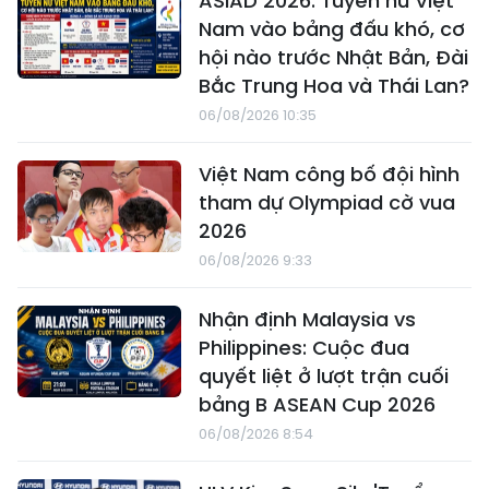
ASIAD 2026: Tuyển nữ Việt
Nam vào bảng đấu khó, cơ
hội nào trước Nhật Bản, Đài
Bắc Trung Hoa và Thái Lan?
06/08/2026 10:35
Việt Nam công bố đội hình
tham dự Olympiad cờ vua
2026
06/08/2026 9:33
Nhận định Malaysia vs
Philippines: Cuộc đua
quyết liệt ở lượt trận cuối
bảng B ASEAN Cup 2026
06/08/2026 8:54