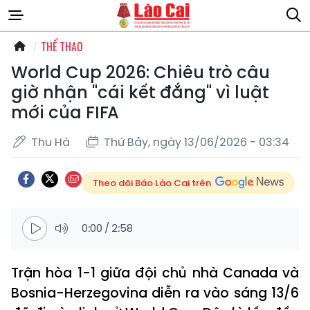
THỂ THAO
World Cup 2026: Chiêu trò câu
giờ nhận "cái kết đắng" vì luật
mới của FIFA
Thu Hà
Thứ Bảy, ngày 13/06/2026 - 03:34
Theo dõi Báo Lào Cai trên
0:00
/
2:58
Trận hòa 1-1 giữa đội chủ nhà Canada và
Bosnia-Herzegovina diễn ra vào sáng 13/6