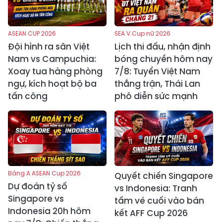
ASEAN CUP 2026
SEA V.Cup nữ 2026
Đội hình ra sân Việt
Lịch thi đấu, nhận định
Nam vs Campuchia:
bóng chuyền hôm nay
Xoay tua hàng phòng
7/8: Tuyển Việt Nam
ngự, kích hoạt bộ ba
thắng trận, Thái Lan
tấn công
phô diễn sức mạnh
Bảng A ASEAN Cup 2026
Quyết chiến Singapore
Dự đoán tỷ số
vs Indonesia: Tranh
Singapore vs
tấm vé cuối vào bán
Indonesia 20h hôm
kết AFF Cup 2026