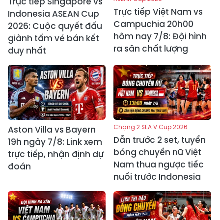
Trực tiếp Singapore vs
Trực tiếp Việt Nam vs
Indonesia ASEAN Cup
Campuchia 20h00
2026: Cuộc quyết đấu
hôm nay 7/8: Đội hình
giành tấm vé bán kết
ra sân chất lượng
duy nhất
Chặng 2 SEA V.Cup 2026
Aston Villa vs Bayern
Dẫn trước 2 set, tuyển
19h ngày 7/8: Link xem
bóng chuyền nữ Việt
trực tiếp, nhận định dự
Nam thua ngược tiếc
đoán
nuối trước Indonesia