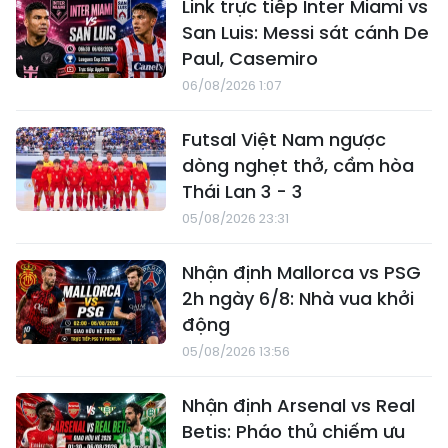
Link trực tiếp Inter Miami vs
San Luis: Messi sát cánh De
Paul, Casemiro
06/08/2026 1:07
Futsal Việt Nam ngược
dòng nghẹt thở, cầm hòa
Thái Lan 3 - 3
05/08/2026 23:31
Nhận định Mallorca vs PSG
2h ngày 6/8: Nhà vua khởi
động
05/08/2026 13:56
Nhận định Arsenal vs Real
Betis: Pháo thủ chiếm ưu