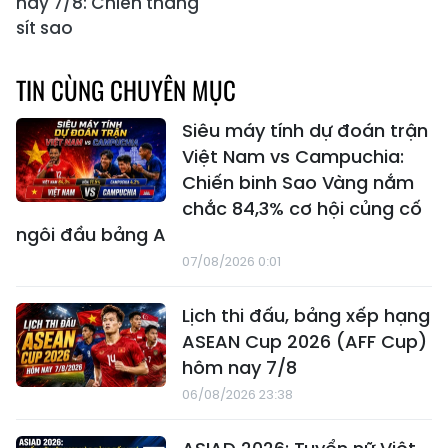
nay 7/8: Chiến thắng
sít sao
TIN CÙNG CHUYÊN MỤC
Siêu máy tính dự đoán trận
Việt Nam vs Campuchia:
Chiến binh Sao Vàng nắm
chắc 84,3% cơ hội củng cố
ngôi đầu bảng A
07/08/2026 0:01
Lịch thi đấu, bảng xếp hạng
ASEAN Cup 2026 (AFF Cup)
hôm nay 7/8
06/08/2026 23:38