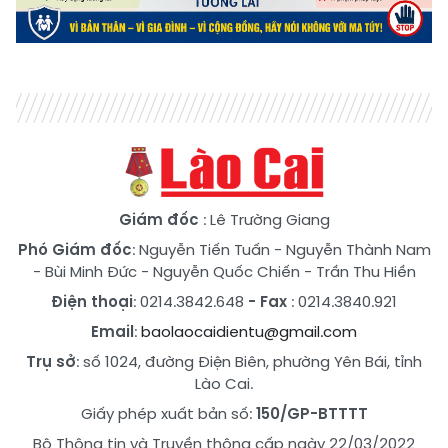
Giám đốc
: Lê Trường Giang
Phó Giám đốc
:
Nguyễn Tiến Tuấn
-
Nguyễn Thành Nam
-
Bùi Minh Đức
-
Nguyễn Quốc Chiến
-
Trần Thu Hiền
Điện thoại
: 0214.3842.648
- Fax
: 0214.3840.921
Email
:
baolaocaidientu@gmail.com
Trụ sở
: số 1024, đường Điện Biên, phường Yên Bái, tỉnh
Lào Cai.
Giấy phép xuất bản số:
150/GP-BTTTT
Bộ Thông tin và Truyền thông cấp ngày 22/03/2022