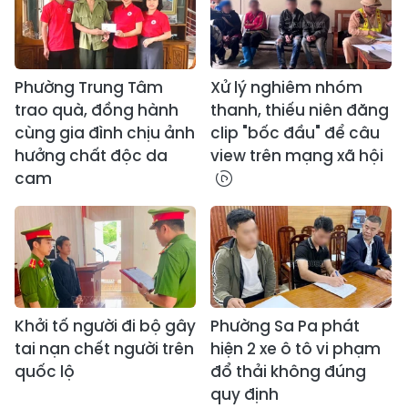
Phường Trung Tâm
Xử lý nghiêm nhóm
trao quà, đồng hành
thanh, thiếu niên đăng
cùng gia đình chịu ảnh
clip "bốc đầu" để câu
hưởng chất độc da
view trên mạng xã hội
cam
Khởi tố người đi bộ gây
Phường Sa Pa phát
tai nạn chết người trên
hiện 2 xe ô tô vi phạm
quốc lộ
đổ thải không đúng
quy định