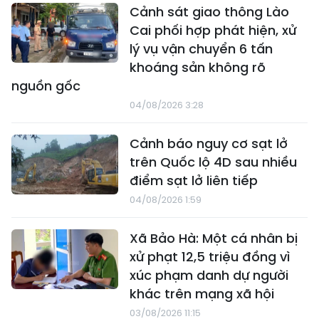
Cảnh sát giao thông Lào
Cai phối hợp phát hiện, xử
lý vụ vận chuyển 6 tấn
khoáng sản không rõ
nguồn gốc
04/08/2026 3:28
Cảnh báo nguy cơ sạt lở
trên Quốc lộ 4D sau nhiều
điểm sạt lở liên tiếp
04/08/2026 1:59
Xã Bảo Hà: Một cá nhân bị
xử phạt 12,5 triệu đồng vì
xúc phạm danh dự người
khác trên mạng xã hội
03/08/2026 11:15