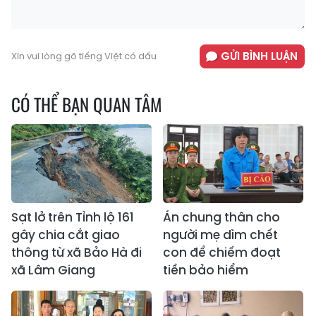
GỬI BÌNH LUẬN
Xin vui lòng gõ tiếng Việt có dấu
CÓ THỂ BẠN QUAN TÂM
Sạt lở trên Tỉnh lộ 161
Án chung thân cho
gây chia cắt giao
người mẹ dìm chết
thông từ xã Bảo Hà đi
con để chiếm đoạt
xã Lâm Giang
tiền bảo hiểm