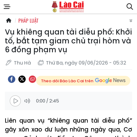
PHÁP LUẬT
Vụ khiêng quan tài diễu phố: Khởi
tố, bắt tạm giam chủ trại hòm và
6 đồng phạm vụ
Thu Hà
Thứ Ba, ngày 09/06/2026 - 05:32
Theo dõi Báo Lào Cai trên
0:00
/
2:45
Liên quan vụ “khiêng quan tài diễu phố”
gây xôn xao dư luận những ngày qua, Cơ