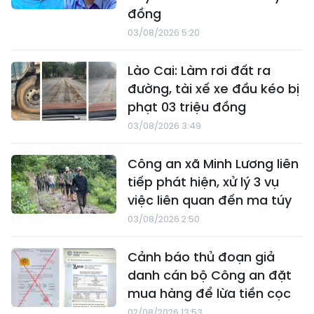
đồng
03/08/2026 5:20
Lào Cai: Làm rơi đất ra
đường, tài xế xe đầu kéo bị
phạt 03 triệu đồng
03/08/2026 3:49
Công an xã Minh Lương liên
tiếp phát hiện, xử lý 3 vụ
việc liên quan đến ma túy
03/08/2026 2:50
Cảnh báo thủ đoạn giả
danh cán bộ Công an đặt
mua hàng để lừa tiền cọc
02/08/2026 13:53