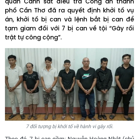
quan Cảnh sát điều tra Công an thành
phố Cần Thơ đã ra quyết định khởi tố vụ
án, khởi tố bị can và lệnh bắt bị can để
tạm giam đối với 7 bị can về tội “Gây rối
trật tự công cộng”.
7 đối tượng bị khởi tố về hành vi gây rối.
Theo đó, 7 bị can gồm: Nguyễn Hoàng Nhật (chủ