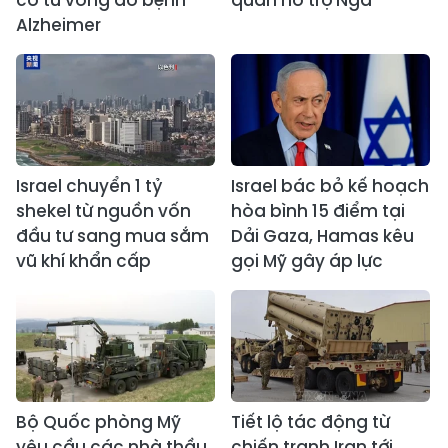
cơ tử vong do bệnh
quân hỗ trợ Nga
Alzheimer
Israel chuyển 1 tỷ
Israel bác bỏ kế hoạch
shekel từ nguồn vốn
hòa bình 15 điểm tại
đầu tư sang mua sắm
Dải Gaza, Hamas kêu
vũ khí khẩn cấp
gọi Mỹ gây áp lực
Bộ Quốc phòng Mỹ
Tiết lộ tác động từ
yêu cầu các nhà thầu
chiến tranh Iran tới