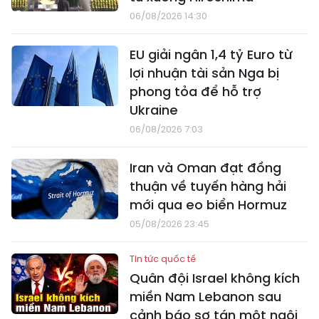
06/08/2026 14:30
EU giải ngân 1,4 tỷ Euro từ
lợi nhuận tài sản Nga bị
phong tỏa để hỗ trợ
Ukraine
06/08/2026 7:03
Iran và Oman đạt đồng
thuận về tuyến hàng hải
mới qua eo biển Hormuz
05/08/2026 23:45
Tin tức quốc tế
Quân đội Israel không kích
miền Nam Lebanon sau
cảnh báo sơ tán một ngôi