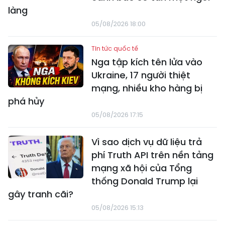
làng
05/08/2026 18:00
Tin tức quốc tế
Nga tập kích tên lửa vào
Ukraine, 17 người thiệt
mạng, nhiều kho hàng bị
phá hủy
05/08/2026 17:15
Vì sao dịch vụ dữ liệu trả
phí Truth API trên nền tảng
mạng xã hội của Tổng
thống Donald Trump lại
gây tranh cãi?
05/08/2026 15:13