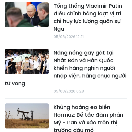
Tổng thống Vladimir Putin
điều chỉnh hàng loạt vị trí
chỉ huy lực lượng quân sự
Nga
05/08/2026 12:21
Nắng nóng gay gắt tại
Nhật Bản và Hàn Quốc
khiến hàng nghìn người
nhập viện, hàng chục người
tử vong
05/08/2026 6:28
Khủng hoảng eo biển
Hormuz: Bế tắc đàm phán
Mỹ - Iran và xáo trộn thị
trường dầu mỏ