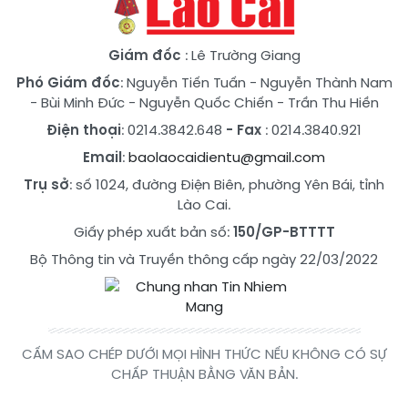
Giám đốc
: Lê Trường Giang
Phó Giám đốc
:
Nguyễn Tiến Tuấn
-
Nguyễn Thành Nam
-
Bùi Minh Đức
-
Nguyễn Quốc Chiến
-
Trần Thu Hiền
Điện thoại
: 0214.3842.648
- Fax
: 0214.3840.921
Email
:
baolaocaidientu@gmail.com
Trụ sở
: số 1024, đường Điện Biên, phường Yên Bái, tỉnh
Lào Cai.
Giấy phép xuất bản số:
150/GP-BTTTT
Bộ Thông tin và Truyền thông cấp ngày 22/03/2022
CẤM SAO CHÉP DƯỚI MỌI HÌNH THỨC NẾU KHÔNG CÓ SỰ
CHẤP THUẬN BẰNG VĂN BẢN.