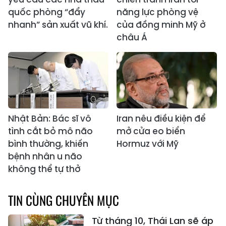
quốc phòng “đẩy
năng lực phòng vệ
nhanh” sản xuất vũ khí.
của đồng minh Mỹ ở
châu Á
Nhật Bản: Bác sĩ vô
Iran nêu điều kiện để
tình cắt bỏ mô não
mở cửa eo biển
bình thường, khiến
Hormuz với Mỹ
bệnh nhân u não
không thể tự thở
TIN CÙNG CHUYÊN MỤC
Từ tháng 10, Thái Lan sẽ áp