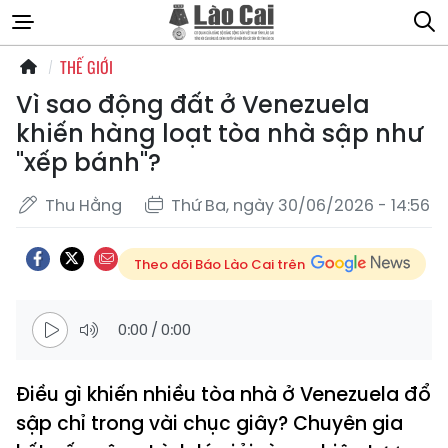
THẾ GIỚI
Vì sao động đất ở Venezuela
khiến hàng loạt tòa nhà sập như
"xếp bánh"?
Thu Hằng
Thứ Ba, ngày 30/06/2026 - 14:56
Theo dõi Báo Lào Cai trên
0:00
/
0:00
Điều gì khiến nhiều tòa nhà ở Venezuela đổ
sập chỉ trong vài chục giây? Chuyên gia