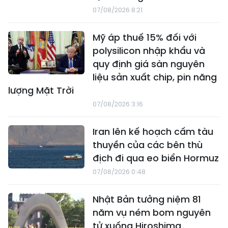
07/08/2026 8:21
Mỹ áp thuế 15% đối với
polysilicon nhập khẩu và
quy định giá sàn nguyên
liệu sản xuất chip, pin năng
lượng Mặt Trời
07/08/2026 3:16
Iran lên kế hoạch cấm tàu
thuyền của các bên thù
địch đi qua eo biển Hormuz
07/08/2026 0:48
Nhật Bản tưởng niệm 81
năm vụ ném bom nguyên
tử xuống Hiroshima