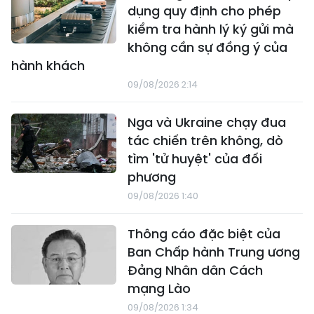
dụng quy định cho phép
kiểm tra hành lý ký gửi mà
không cần sự đồng ý của
hành khách
09/08/2026 2:14
Nga và Ukraine chạy đua
tác chiến trên không, dò
tìm 'tử huyệt' của đối
phương
09/08/2026 1:40
Thông cáo đặc biệt của
Ban Chấp hành Trung ương
Đảng Nhân dân Cách
mạng Lào
09/08/2026 1:34