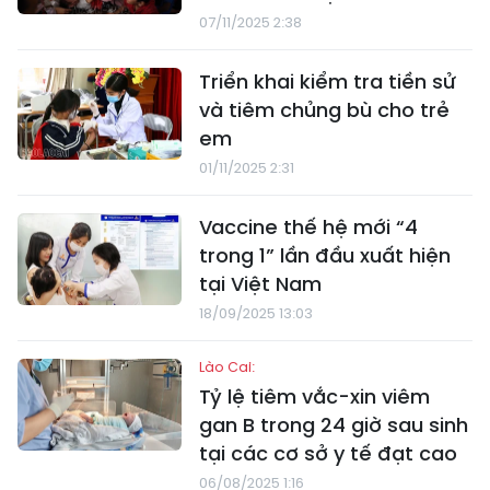
07/11/2025 2:38
Triển khai kiểm tra tiền sử
và tiêm chủng bù cho trẻ
em
01/11/2025 2:31
Vaccine thế hệ mới “4
trong 1” lần đầu xuất hiện
tại Việt Nam
18/09/2025 13:03
Lào Cai:
Tỷ lệ tiêm vắc-xin viêm
gan B trong 24 giờ sau sinh
tại các cơ sở y tế đạt cao
06/08/2025 1:16