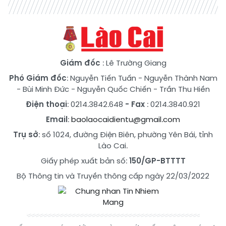
Giám đốc
: Lê Trường Giang
Phó Giám đốc
:
Nguyễn Tiến Tuấn
-
Nguyễn Thành Nam
-
Bùi Minh Đức
-
Nguyễn Quốc Chiến
-
Trần Thu Hiền
Điện thoại
: 0214.3842.648
- Fax
: 0214.3840.921
Email
:
baolaocaidientu@gmail.com
Trụ sở
: số 1024, đường Điện Biên, phường Yên Bái, tỉnh
Lào Cai.
Giấy phép xuất bản số:
150/GP-BTTTT
Bộ Thông tin và Truyền thông cấp ngày 22/03/2022