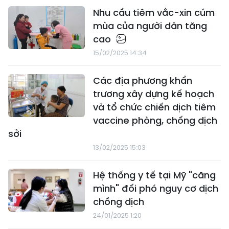
Nhu cầu tiêm vắc-xin cúm
mùa của người dân tăng
cao
15/02/2025 14:34
Các địa phương khẩn
trương xây dựng kế hoạch
và tổ chức chiến dịch tiêm
vaccine phòng, chống dịch
sởi
13/02/2025 15:03
Hệ thống y tế tại Mỹ "căng
mình" đối phó nguy cơ dịch
chồng dịch
24/01/2025 1:20