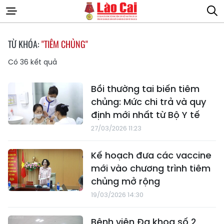
TỪ KHÓA:
"TIÊM CHỦNG"
Có
36
kết quả
Bồi thường tai biến tiêm
chủng: Mức chi trả và quy
định mới nhất từ Bộ Y tế
27/03/2026 11:23
Kế hoạch đưa các vaccine
mới vào chương trình tiêm
chủng mở rộng
19/03/2026 14:30
Bệnh viện Đa khoa số 2