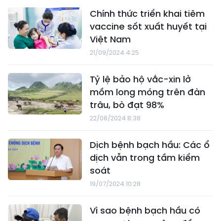
Chính thức triển khai tiêm
vaccine sốt xuất huyết tại
Việt Nam
21/09/2024 4:25
Tỷ lệ bảo hộ vắc-xin lở
mồm long móng trên đàn
trâu, bò đạt 98%
22/08/2024 8:38
Dịch bệnh bạch hầu: Các ổ
dịch vẫn trong tầm kiểm
soát
19/07/2024 10:28
Vì sao bệnh bạch hầu có