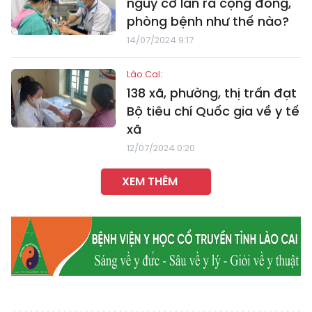
nguy cơ lan ra cộng đồng,
phòng bệnh như thế nào?
14/07/2024 9:17
Lào Cai:
138 xã, phường, thị trấn đạt
Bộ tiêu chí Quốc gia về y tế
xã
12/07/2024 0:20
XEM THÊM