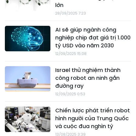
lớn
28/09/2025 7:23
AI sẽ giúp ngành công
nghiệp chip đạt giá trị 1.000
tỷ USD vào năm 2030
12/09/2025 15:08
Israel thử nghiệm thành
công robot an ninh gắn
đường ray
12/09/2025 0:53
Chiến lược phát triển robot
hình người của Trung Quốc
và cuộc đua nghìn tỷ
13/08/2025 3:39