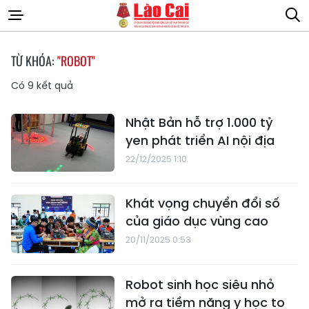
TỪ KHÓA:
"ROBOT"
Có
9
kết quả
Nhật Bản hỗ trợ 1.000 tỷ
yen phát triển AI nội địa
22/12/2025 1:10
Khát vọng chuyển đổi số
của giáo dục vùng cao
20/11/2025 0:53
Robot sinh học siêu nhỏ
mở ra tiềm năng y học to