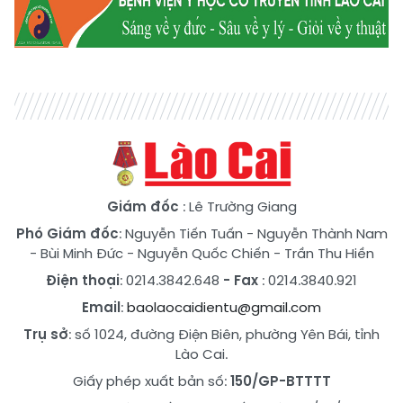
Giám đốc
: Lê Trường Giang
Phó Giám đốc
:
Nguyễn Tiến Tuấn
-
Nguyễn Thành Nam
-
Bùi Minh Đức
-
Nguyễn Quốc Chiến
-
Trần Thu Hiền
Điện thoại
: 0214.3842.648
- Fax
: 0214.3840.921
Email
:
baolaocaidientu@gmail.com
Trụ sở
: số 1024, đường Điện Biên, phường Yên Bái, tỉnh
Lào Cai.
Giấy phép xuất bản số:
150/GP-BTTTT